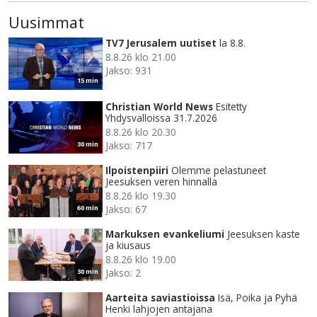
Uusimmat
TV7 Jerusalem uutiset
la 8.8.
8.8.26 klo 21.00
Jakso: 931
15 min
Christian World News
Esitetty
Yhdysvalloissa 31.7.2026
8.8.26 klo 20.30
Jakso: 717
30 min
Ilpoistenpiiri
Olemme pelastuneet
Jeesuksen veren hinnalla
8.8.26 klo 19.30
Jakso: 67
60 min
Markuksen evankeliumi
Jeesuksen kaste
ja kiusaus
8.8.26 klo 19.00
Jakso: 2
30 min
Aarteita saviastioissa
Isä, Poika ja Pyhä
Henki lahjojen antajana