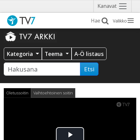
Näytä
Kanavat
valikko
Valikko
Kategoria
Teema
A-Ö listaus
Etsi
Oletussoitin
Vaihtoehtoinen soitin