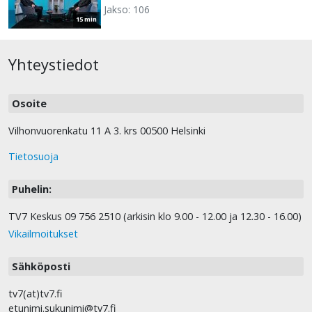
Jakso: 106
15 min
Yhteystiedot
Osoite
Vilhonvuorenkatu 11 A 3. krs 00500 Helsinki
Tietosuoja
Puhelin:
TV7 Keskus 09 756 2510 (arkisin klo 9.00 - 12.00 ja 12.30 - 16.00)
Vikailmoitukset
Sähköposti
tv7(at)tv7.fi
etunimi.sukunimi@tv7.fi