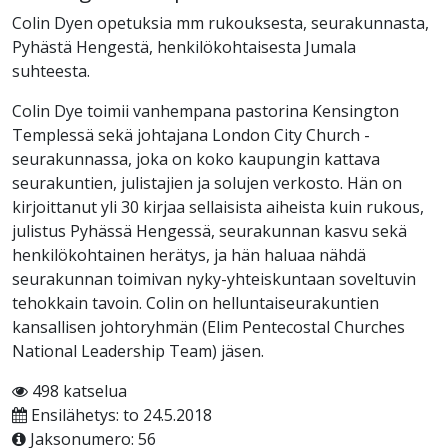
Colin Dyen opetuksia mm rukouksesta, seurakunnasta,
Pyhästä Hengestä, henkilökohtaisesta Jumala
suhteesta.
Colin Dye toimii vanhempana pastorina Kensington
Templessä sekä johtajana London City Church -
seurakunnassa, joka on koko kaupungin kattava
seurakuntien, julistajien ja solujen verkosto. Hän on
kirjoittanut yli 30 kirjaa sellaisista aiheista kuin rukous,
julistus Pyhässä Hengessä, seurakunnan kasvu sekä
henkilökohtainen herätys, ja hän haluaa nähdä
seurakunnan toimivan nyky-yhteiskuntaan soveltuvin
tehokkain tavoin. Colin on helluntaiseurakuntien
kansallisen johtoryhmän (Elim Pentecostal Churches
National Leadership Team) jäsen.
498 katselua
Ensilähetys: to 24.5.2018
Jaksonumero: 56