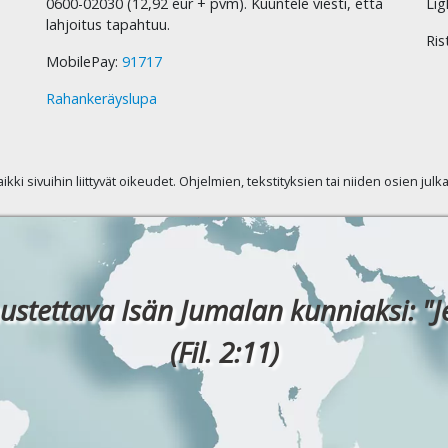
0600-02030 (12,92 eur + pvm). Kuuntele viesti, että
Lig
lahjoitus tapahtuu.
Ris
MobilePay:
91717
Rahankeräyslupa
kaikki sivuihin liittyvät oikeudet. Ohjelmien, tekstityksien tai niiden osien jul
ustettava Isän Jumalan kunniaksi: "J
(Fil. 2:11)