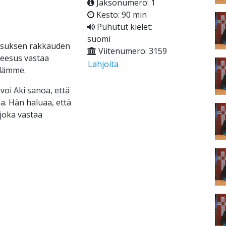
Jaksonumero: 1
Kesto: 90 min
Puhutut kielet:
suomi
eesuksen rakkauden
Viitenumero: 3159
 Jeesus vastaa
Lahjoita
ydämme.
i Aki sanoa, että
. Hän haluaa, että
joka vastaa