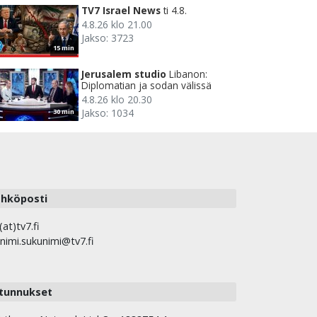
TV7 Israel News
ti 4.8.
4.8.26 klo 21.00
Jakso: 3723
15 min
Jerusalem studio
Libanon:
Diplomatian ja sodan välissä
4.8.26 klo 20.30
Jakso: 1034
30 min
hköposti
(at)tv7.fi
nimi.sukunimi@tv7.fi
tunnukset