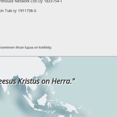
hthouse Network Ltd Oy: 1833754-1
tin Tuki ry: 1911738-0
kaiseminen ilman lupaa on kielletty.
eesus Kristus on Herra."