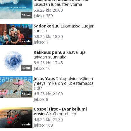
Sisäisten lupausten voima
5.8.26 klo 20.00
Jakso: 369
30 min
Sadonkorjuu
Luomassa Luojan
kanssa
5.8.26 klo 18.30
Jakso: 7
85 min
Rakkaus puhuu
Kaavailuja
taivaan suunnalta
5.8.26 klo 17.45
Jakso: 16
45 min
Jesus Yaps
Sukupolvien välinen
yhteys: mikä on ollut estämässä
sitä?
4.8.26 klo 22.00
50 min
Jakso: 8
Gospel First - Evankeliumi
ensin
Älkää murehtiko
4.8.26 klo 21.30
Jakso: 163
30 min