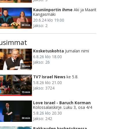
Kauniinportin ihme
Aki ja Maarit
Kangasmäki
20.6.24 klo 19.00
Jakso: 2
90 min
usimmat
Kosketuskohta
Jumalan nimi
6.8.26 klo 18.00
Jakso: 26
30 min
TV7 Israel News
ke 5.8.
5.8.26 klo 21.00
Jakso: 3724
15 min
Love Israel - Baruch Korman
Kolossalaiskirje. Luku 3, osa 4/4
5.8.26 klo 20.30
Jakso: 242
30 min
Rakkauden kosketuksessa