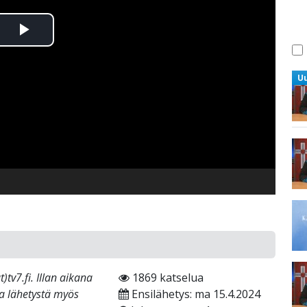
Toista
Video
U
tv7.fi. Illan aikana
1869 katselua
ta lähetystä myös
Ensilähetys: ma 15.4.2024