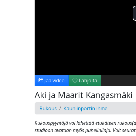
Jaa video
Lahjoita
Aki ja Maarit Kangasmäki
Rukous
Kauniinportin ihme
Rukouspyyntöjä voi lähettää etukäteen rukous(at)
studioon avataan myös puhelinlinja. Voit seura