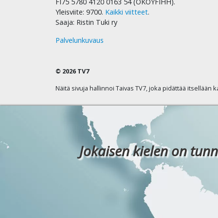
FI75 5780 4120 0163 54 (OKOYFIHH).
Yleisviite: 9700.
Kaikki viitteet
.
Saaja: Ristin Tuki ry
Palvelunkuvaus
© 2026 TV7
Näitä sivuja hallinnoi Taivas TV7, joka pidättää itsellään 
Jokaisen kielen on tunn