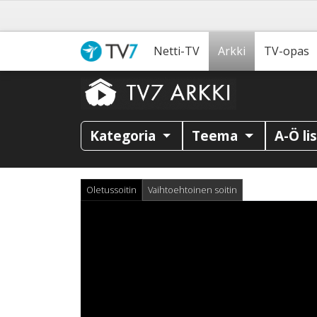
Netti-TV
Arkki
TV-opas
Kategoria
Teema
A-Ö li
Oletussoitin
Vaihtoehtoinen soitin