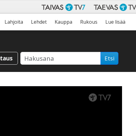
Lahjoita
Lehdet
Kauppa
Rukous
Lue lisää
staus
Etsi