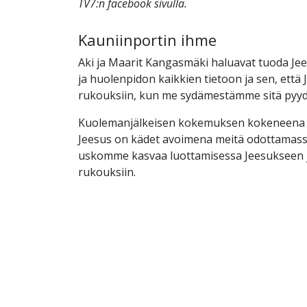
TV7:n facebook sivulla.
Kauniinportin ihme
Aki ja Maarit Kangasmäki haluavat tuoda J
ja huolenpidon kaikkien tietoon ja sen, että
rukouksiin, kun me sydämestämme sitä py
Kuolemanjälkeisen kokemuksen kokeneena vo
Jeesus on kädet avoimena meitä odottamassa
uskomme kasvaa luottamisessa Jeesukseen 
rukouksiin.