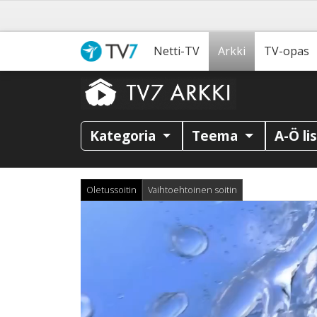
Netti-TV
Arkki
TV-opas
Kategoria
Teema
A-Ö li
Oletussoitin
Vaihtoehtoinen soitin