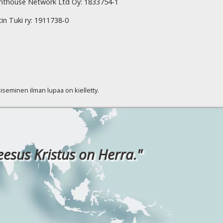
hthouse Network Ltd Oy: 1833754-1
tin Tuki ry: 1911738-0
kaiseminen ilman lupaa on kielletty.
eesus Kristus on Herra."