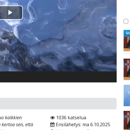
Toista
Video
U
uo kaikkien
1036 katselua
kertoa sen, että
Ensilähetys: ma 6.10.2025