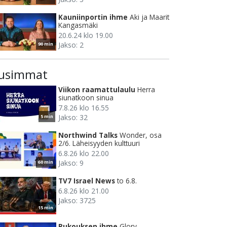
Kauniinportin ihme
Aki ja Maarit
Kangasmäki
20.6.24 klo 19.00
Jakso: 2
90 min
usimmat
Viikon raamattulaulu
Herra
siunatkoon sinua
7.8.26 klo 16.55
Jakso: 32
5 min
Northwind Talks
Wonder, osa
2/6. Läheisyyden kulttuuri
6.8.26 klo 22.00
Jakso: 9
60 min
TV7 Israel News
to 6.8.
6.8.26 klo 21.00
Jakso: 3725
15 min
Rukouksen ihme
Glory