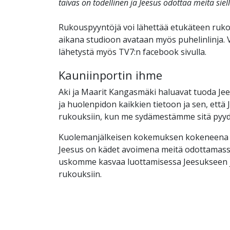
taivas on todellinen ja Jeesus odottaa meitä siell
Rukouspyyntöjä voi lähettää etukäteen rukous(
aikana studioon avataan myös puhelinlinja. 
lähetystä myös TV7:n facebook sivulla.
Kauniinportin ihme
Aki ja Maarit Kangasmäki haluavat tuoda J
ja huolenpidon kaikkien tietoon ja sen, että
rukouksiin, kun me sydämestämme sitä py
Kuolemanjälkeisen kokemuksen kokeneena vo
Jeesus on kädet avoimena meitä odottamassa
uskomme kasvaa luottamisessa Jeesukseen 
rukouksiin.