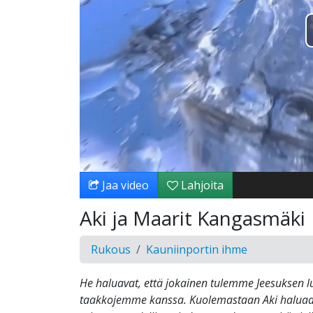
Jaa video
Lahjoita
Aki ja Maarit Kangasmäki
Rukous
Kauniinportin ihme
He haluavat, että jokainen tulemme Jeesuksen l
taakkojemme kanssa. Kuolemastaan Aki haluaa 