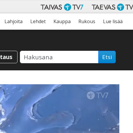
Lahjoita
Lehdet
Kauppa
Rukous
Lue lisää
staus
Etsi