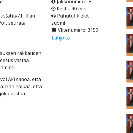
ä.
Jaksonumero: 8
Kesto: 90 min
at)tv7.fi. Illan
Puhutut kielet:
Voit seurata
suomi
Viitenumero: 3159
Lahjoita
eesuksen rakkauden
 Jeesus vastaa
ydämme.
i Aki sanoa, että
. Hän haluaa, että
joka vastaa