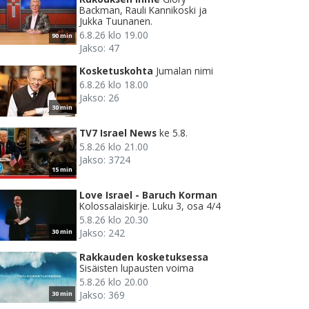
Backman, Rauli Kannikoski ja
Jukka Tuunanen.
6.8.26 klo 19.00
90 min
Jakso: 47
Kosketuskohta
Jumalan nimi
6.8.26 klo 18.00
Jakso: 26
30 min
TV7 Israel News
ke 5.8.
5.8.26 klo 21.00
Jakso: 3724
15 min
Love Israel - Baruch Korman
Kolossalaiskirje. Luku 3, osa 4/4
5.8.26 klo 20.30
Jakso: 242
30 min
Rakkauden kosketuksessa
Sisäisten lupausten voima
5.8.26 klo 20.00
Jakso: 369
30 min