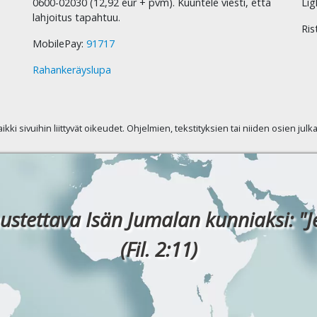
0600-02030 (12,92 eur + pvm). Kuuntele viesti, että
Lig
lahjoitus tapahtuu.
Ris
MobilePay:
91717
Rahankeräyslupa
kaikki sivuihin liittyvät oikeudet. Ohjelmien, tekstityksien tai niiden osien jul
ustettava Isän Jumalan kunniaksi: "J
(Fil. 2:11)