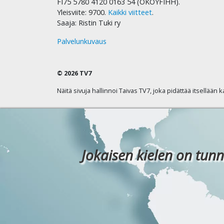
FI75 5780 4120 0163 54 (OKOYFIHH).
Yleisviite: 9700.
Kaikki viitteet
.
Saaja: Ristin Tuki ry
Palvelunkuvaus
© 2026 TV7
Näitä sivuja hallinnoi Taivas TV7, joka pidättää itsellään 
Jokaisen kielen on tunn