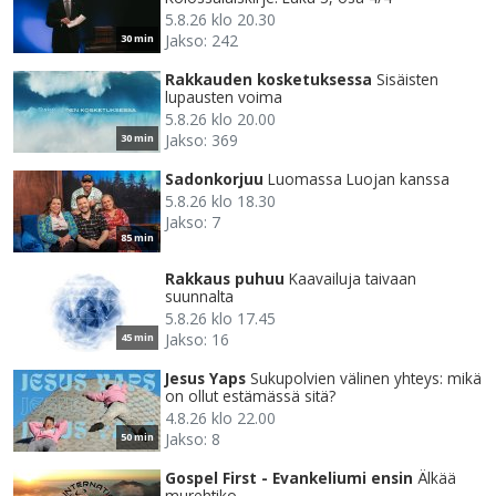
5.8.26 klo 20.30
Jakso: 242
30 min
Rakkauden kosketuksessa
Sisäisten
lupausten voima
5.8.26 klo 20.00
Jakso: 369
30 min
Sadonkorjuu
Luomassa Luojan kanssa
5.8.26 klo 18.30
Jakso: 7
85 min
Rakkaus puhuu
Kaavailuja taivaan
suunnalta
5.8.26 klo 17.45
Jakso: 16
45 min
Jesus Yaps
Sukupolvien välinen yhteys: mikä
on ollut estämässä sitä?
4.8.26 klo 22.00
Jakso: 8
50 min
Gospel First - Evankeliumi ensin
Älkää
murehtiko