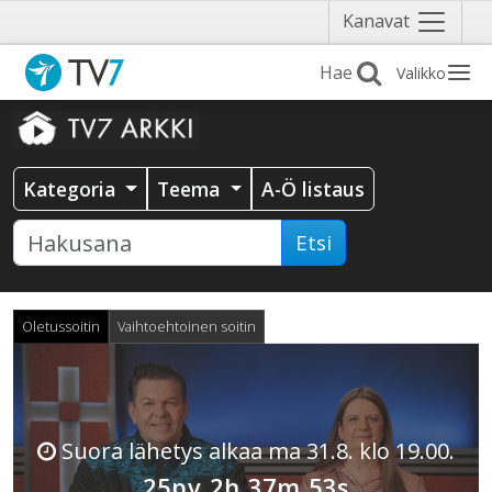
Näytä
Kanavat
valikko
Valikko
Kategoria
Teema
A-Ö listaus
Etsi
Oletussoitin
Vaihtoehtoinen soitin
Suora lähetys alkaa ma 31.8. klo 19.00.
25pv 2h 37m 53s