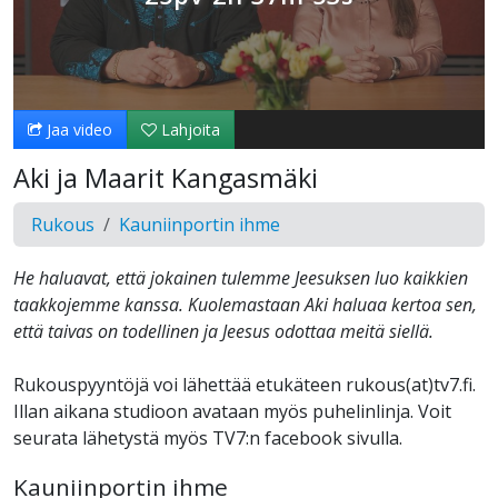
Jaa video
Lahjoita
Aki ja Maarit Kangasmäki
Rukous
Kauniinportin ihme
He haluavat, että jokainen tulemme Jeesuksen luo kaikkien
taakkojemme kanssa. Kuolemastaan Aki haluaa kertoa sen,
että taivas on todellinen ja Jeesus odottaa meitä siellä.
Rukouspyyntöjä voi lähettää etukäteen rukous(at)tv7.fi.
Illan aikana studioon avataan myös puhelinlinja. Voit
seurata lähetystä myös TV7:n facebook sivulla.
Kauniinportin ihme