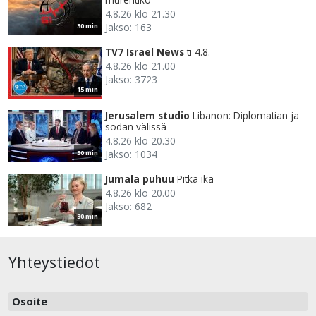
4.8.26 klo 21.30
Jakso: 163
30 min
TV7 Israel News
ti 4.8.
4.8.26 klo 21.00
Jakso: 3723
15 min
Jerusalem studio
Libanon: Diplomatian ja
sodan välissä
4.8.26 klo 20.30
Jakso: 1034
30 min
Jumala puhuu
Pitkä ikä
4.8.26 klo 20.00
Jakso: 682
30 min
Yhteystiedot
Osoite