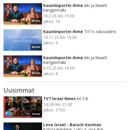
Kauniinportin ihme
Aki ja Maarit
Kangasmäki
16.2.26 klo 19.00
Jakso: 10
90 min
Kauniinportin ihme
TV7:n rukoustiimi
10.11.25 klo 19.00
Jakso: 9
90 min
Kauniinportin ihme
Aki ja Maarit
Kangasmäki
6.10.25 klo 19.00
Jakso: 8
90 min
Uusimmat
TV7 Israel News
ke 5.8.
5.8.26 klo 21.00
Jakso: 3724
15 min
Love Israel - Baruch Korman
Kolossalaiskirje. Luku 3, osa 4/4