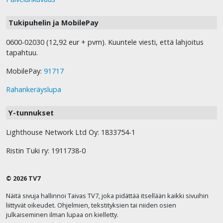
Tukipuhelin ja MobilePay
0600-02030 (12,92 eur + pvm). Kuuntele viesti, että lahjoitus
tapahtuu.
MobilePay:
91717
Rahankeräyslupa
Y-tunnukset
Lighthouse Network Ltd Oy: 1833754-1
Ristin Tuki ry: 1911738-0
© 2026 TV7
Näitä sivuja hallinnoi Taivas TV7, joka pidättää itsellään kaikki sivuihin
liittyvät oikeudet. Ohjelmien, tekstityksien tai niiden osien
julkaiseminen ilman lupaa on kielletty.