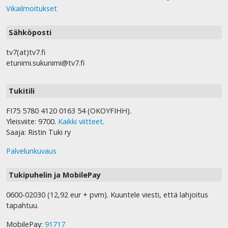
Vikailmoitukset
Sähköposti
tv7(at)tv7.fi
etunimi.sukunimi@tv7.fi
Tukitili
FI75 5780 4120 0163 54 (OKOYFIHH).
Yleisviite: 9700.
Kaikki viitteet
.
Saaja: Ristin Tuki ry
Palvelunkuvaus
Tukipuhelin ja MobilePay
0600-02030 (12,92 eur + pvm). Kuuntele viesti, että lahjoitus
tapahtuu.
MobilePay:
91717