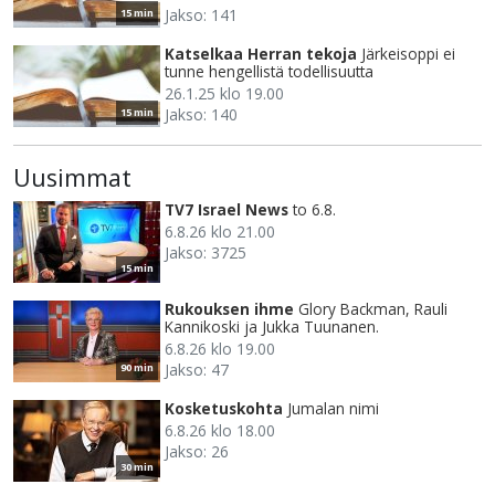
Jakso: 141
15 min
Katselkaa Herran tekoja
Järkeisoppi ei
tunne hengellistä todellisuutta
26.1.25 klo 19.00
Jakso: 140
15 min
Uusimmat
TV7 Israel News
to 6.8.
6.8.26 klo 21.00
Jakso: 3725
15 min
Rukouksen ihme
Glory Backman, Rauli
Kannikoski ja Jukka Tuunanen.
6.8.26 klo 19.00
Jakso: 47
90 min
Kosketuskohta
Jumalan nimi
6.8.26 klo 18.00
Jakso: 26
30 min