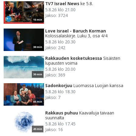
TV7 Israel News
ke 5.8.
5.8.26 klo 21.00
Jakso: 3724
15 min
Love Israel - Baruch Korman
Kolossalaiskirje. Luku 3, osa 4/4
5.8.26 klo 20.30
Jakso: 242
30 min
Rakkauden kosketuksessa
Sisäisten
lupausten voima
5.8.26 klo 20.00
Jakso: 369
30 min
Sadonkorjuu
Luomassa Luojan kanssa
5.8.26 klo 18.30
Jakso: 7
85 min
Rakkaus puhuu
Kaavailuja taivaan
suunnalta
5.8.26 klo 17.45
Jakso: 16
45 min