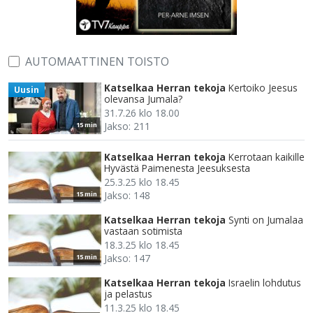
AUTOMAATTINEN TOISTO
Katselkaa Herran tekoja
Kertoiko Jeesus
Uusin
olevansa Jumala?
31.7.26 klo 18.00
Jakso: 211
15 min
Katselkaa Herran tekoja
Kerrotaan kaikille
Hyvästä Paimenesta Jeesuksesta
25.3.25 klo 18.45
Jakso: 148
15 min
Katselkaa Herran tekoja
Synti on Jumalaa
vastaan sotimista
18.3.25 klo 18.45
Jakso: 147
15 min
Katselkaa Herran tekoja
Israelin lohdutus
ja pelastus
11.3.25 klo 18.45