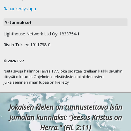
Rahankeräyslupa
Y-tunnukset
Lighthouse Network Ltd Oy: 1833754-1
Ristin Tuki ry: 1911738-0
© 2026 TV7
Näitä sivuja hallinnoi Taivas TV7, joka pidättää itsellään kaikki sivuihin
liittyvät oikeudet. Ohjelmien, tekstityksien tai niiden osien
julkaiseminen ilman lupaa on kielletty.
Jokaisen kielen on tunnustettava Isän
Jumalan kunniaksi: "Jeesus Kristus on
Herra." (Fil. 2:11)