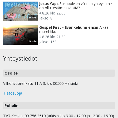
Jesus Yaps
Sukupolvien välinen yhteys: mikä
on ollut estämässä sitä?
4.8.26 klo 22.00
Jakso: 8
50 min
Gospel First - Evankeliumi ensin
Älkää
murehtiko
4.8.26 klo 21.30
Jakso: 163
30 min
Yhteystiedot
Osoite
Vilhonvuorenkatu 11 A 3. krs 00500 Helsinki
Tietosuoja
Puhelin:
TV7 Keskus 09 756 2510 (arkisin klo 9.00 - 12.00 ja 12.30 - 16.00)