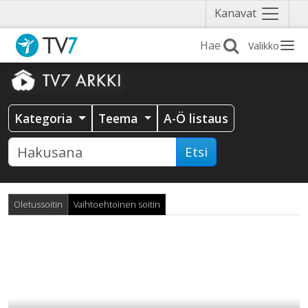
Näytä
Kanavat
valikko
Valikko
Kategoria
Teema
A-Ö listaus
Etsi
Oletussoitin
Vaihtoehtoinen soitin