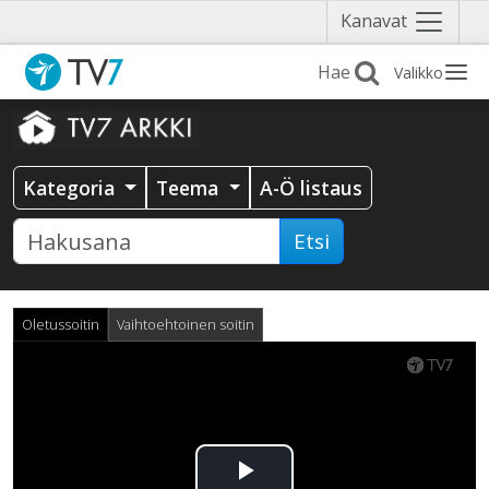
Näytä
Kanavat
valikko
Valikko
Kategoria
Teema
A-Ö listaus
Etsi
Oletussoitin
Vaihtoehtoinen soitin