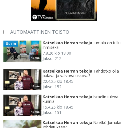
AUTOMAATTINEN TOISTO
Katselkaa Herran tekoja
Jumala on tullut
Uusin
ihmiseksi
7.8.26 klo 18.00
Jakso: 212
15 min
Katselkaa Herran tekoja
Tahdotko olla
palava ja valvova uskova?
22.4.25 klo 18.45
Jakso: 152
15 min
Katselkaa Herran tekoja
Israelin tuleva
kunnia
15.4.25 klo 18.45
Jakso: 151
15 min
Katselkaa Herran tekoja
Näetkö Jumalan
johdatuksen?