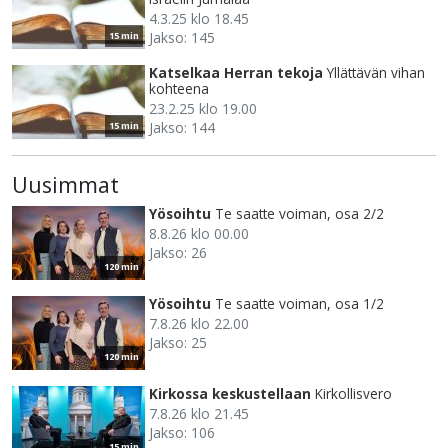
4.3.25 klo 18.45
Jakso: 145
15 min
Katselkaa Herran tekoja
Yllättävän vihan
kohteena
23.2.25 klo 19.00
Jakso: 144
15 min
Uusimmat
Yösoihtu
Te saatte voiman, osa 2/2
8.8.26 klo 00.00
Jakso: 26
120 min
Yösoihtu
Te saatte voiman, osa 1/2
7.8.26 klo 22.00
Jakso: 25
120 min
Kirkossa keskustellaan
Kirkollisvero
7.8.26 klo 21.45
Jakso: 106
15 min