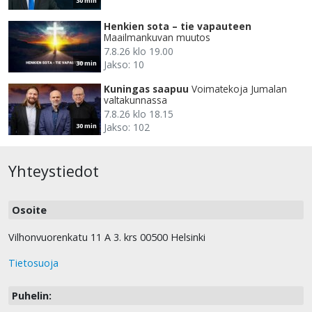
30 min
Henkien sota – tie vapauteen
Maailmankuvan muutos
7.8.26 klo 19.00
Jakso: 10
30 min
Kuningas saapuu
Voimatekoja Jumalan
valtakunnassa
7.8.26 klo 18.15
Jakso: 102
30 min
Yhteystiedot
Osoite
Vilhonvuorenkatu 11 A 3. krs 00500 Helsinki
Tietosuoja
Puhelin: