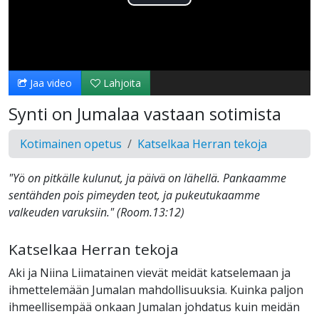
Toista
Video
Jaa video
Lahjoita
Synti on Jumalaa vastaan sotimista
Kotimainen opetus
Katselkaa Herran tekoja
"Yö on pitkälle kulunut, ja päivä on lähellä. Pankaamme
sentähden pois pimeyden teot, ja pukeutukaamme
valkeuden varuksiin." (Room.13:12)
Katselkaa Herran tekoja
Aki ja Niina Liimatainen vievät meidät katselemaan ja
ihmettelemään Jumalan mahdollisuuksia. Kuinka paljon
ihmeellisempää onkaan Jumalan johdatus kuin meidän