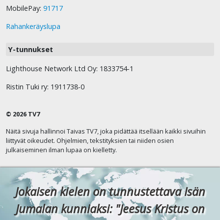
MobilePay:
91717
Rahankeräyslupa
Y-tunnukset
Lighthouse Network Ltd Oy: 1833754-1
Ristin Tuki ry: 1911738-0
© 2026 TV7
Näitä sivuja hallinnoi Taivas TV7, joka pidättää itsellään kaikki sivuihin
liittyvät oikeudet. Ohjelmien, tekstityksien tai niiden osien
julkaiseminen ilman lupaa on kielletty.
Jokaisen kielen on tunnustettava Isän
Jumalan kunniaksi: "Jeesus Kristus on