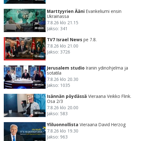
Marttyyrien Ääni
Evankeliumi ensin
Ukrainassa
7.8.26 klo 21.15
Jakso: 341
30 min
TV7 Israel News
pe 7.8.
7.8.26 klo 21.00
Jakso: 3726
15 min
Jerusalem studio
Iranin ydinohjelma ja
sotatila
7.8.26 klo 20.30
Jakso: 1035
30 min
Isännän pöydässä
Vieraana Veikko Flink.
Osa 2/3
7.8.26 klo 20.00
Jakso: 583
30 min
Yliluonnollista
Vieraana David Herzog
7.8.26 klo 19.30
Jakso: 963