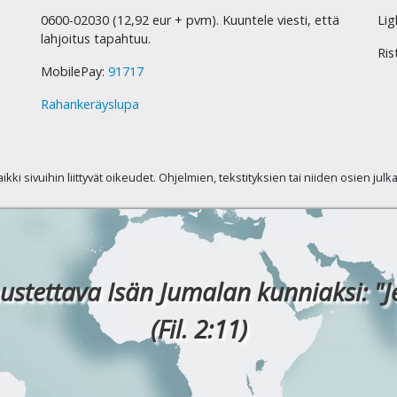
0600-02030 (12,92 eur + pvm). Kuuntele viesti, että
Lig
lahjoitus tapahtuu.
Ris
MobilePay:
91717
Rahankeräyslupa
kaikki sivuihin liittyvät oikeudet. Ohjelmien, tekstityksien tai niiden osien jul
ustettava Isän Jumalan kunniaksi: "J
(Fil. 2:11)