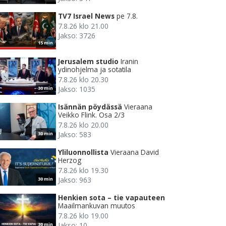
TV7 Israel News
pe 7.8.
7.8.26 klo 21.00
Jakso: 3726
15 min
Jerusalem studio
Iranin
ydinohjelma ja sotatila
7.8.26 klo 20.30
Jakso: 1035
30 min
Isännän pöydässä
Vieraana
Veikko Flink. Osa 2/3
7.8.26 klo 20.00
Jakso: 583
30 min
Yliluonnollista
Vieraana David
Herzog
7.8.26 klo 19.30
Jakso: 963
30 min
Henkien sota – tie vapauteen
Maailmankuvan muutos
7.8.26 klo 19.00
Jakso: 10
30 min