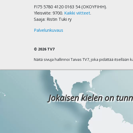
FI75 5780 4120 0163 54 (OKOYFIHH).
Yleisviite: 9700.
Kaikki viitteet
.
Saaja: Ristin Tuki ry
Palvelunkuvaus
© 2026 TV7
Näitä sivuja hallinnoi Taivas TV7, joka pidättää itsellään 
Jokaisen kielen on tunn