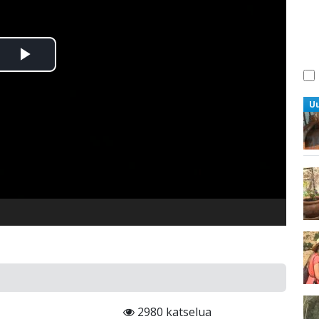
Toista
Video
U
2980 katselua