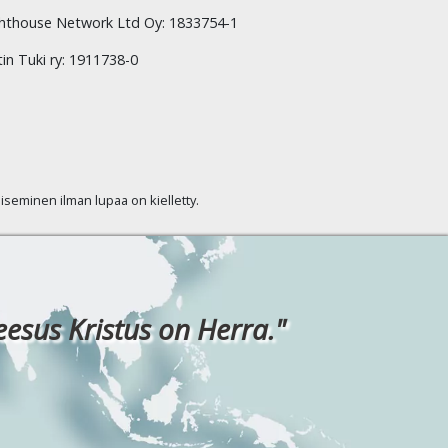
hthouse Network Ltd Oy: 1833754-1
tin Tuki ry: 1911738-0
kaiseminen ilman lupaa on kielletty.
eesus Kristus on Herra."