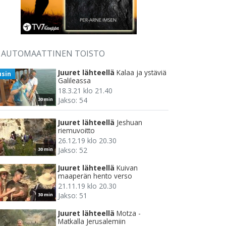
AUTOMAATTINEN TOISTO
Juuret lähteellä
Kalaa ja ystäviä
usin
Galileassa
18.3.21 klo 21.40
Jakso: 54
30 min
Juuret lähteellä
Jeshuan
riemuvoitto
26.12.19 klo 20.30
Jakso: 52
30 min
Juuret lähteellä
Kuivan
maaperän hento verso
21.11.19 klo 20.30
Jakso: 51
30 min
Juuret lähteellä
Motza -
Matkalla Jerusalemiin