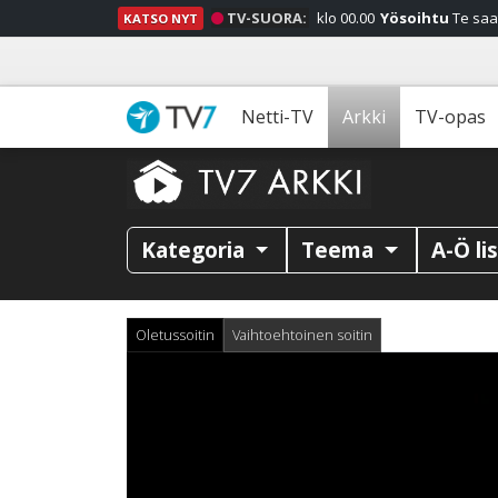
TV-SUORA:
klo 00.00
Yösoihtu
Te saa
KATSO NYT
Netti-TV
Arkki
TV-opas
Kategoria
Teema
A-Ö li
Oletussoitin
Vaihtoehtoinen soitin