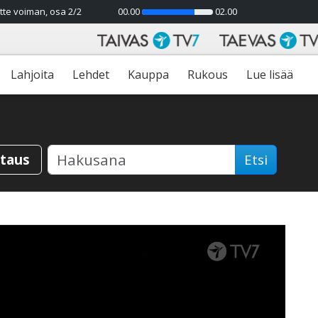
tte voiman, osa 2/2
00.00
02.00
74%
Lahjoita
Lehdet
Kauppa
Rukous
Lue lisää
staus
Etsi