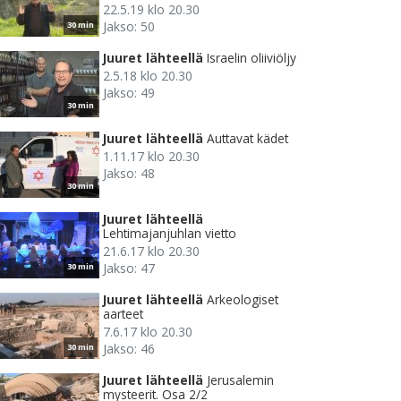
22.5.19 klo 20.30
Jakso: 50
30 min
Juuret lähteellä
Israelin oliiviöljy
2.5.18 klo 20.30
Jakso: 49
30 min
Juuret lähteellä
Auttavat kädet
1.11.17 klo 20.30
Jakso: 48
30 min
Juuret lähteellä
Lehtimajanjuhlan vietto
21.6.17 klo 20.30
Jakso: 47
30 min
Juuret lähteellä
Arkeologiset
aarteet
7.6.17 klo 20.30
Jakso: 46
30 min
Juuret lähteellä
Jerusalemin
mysteerit. Osa 2/2