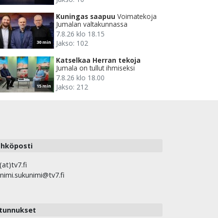
Kuningas saapuu
Voimatekoja
Jumalan valtakunnassa
7.8.26 klo 18.15
Jakso: 102
30 min
Katselkaa Herran tekoja
Jumala on tullut ihmiseksi
7.8.26 klo 18.00
Jakso: 212
15 min
hköposti
(at)tv7.fi
nimi.sukunimi@tv7.fi
tunnukset