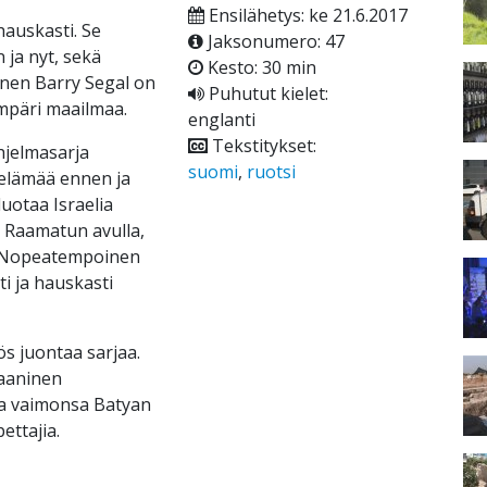
Ensilähetys: ke 21.6.2017
hauskasti. Se
Jaksonumero: 47
 ja nyt, sekä
Kesto: 30 min
inen Barry Segal on
Puhutut kielet:
mpäri maailmaa.
englanti
Tekstitykset:
ohjelmasarja
suomi
,
ruotsi
a elämää ennen ja
luotaa Israelia
ä Raamatun avulla,
. Nopeatempoinen
ti ja hauskasti
s juontaa sarjaa.
iaaninen
aa vaimonsa Batyan
ettajia.