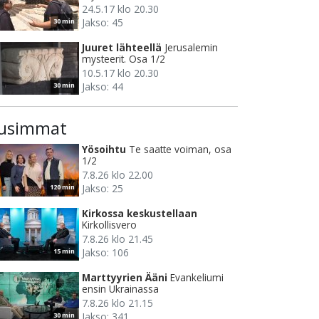
24.5.17 klo 20.30
Jakso: 45
30 min
Juuret lähteellä
Jerusalemin
mysteerit. Osa 1/2
10.5.17 klo 20.30
Jakso: 44
30 min
usimmat
Yösoihtu
Te saatte voiman, osa
1/2
7.8.26 klo 22.00
Jakso: 25
120 min
Kirkossa keskustellaan
Kirkollisvero
7.8.26 klo 21.45
Jakso: 106
15 min
Marttyyrien Ääni
Evankeliumi
ensin Ukrainassa
7.8.26 klo 21.15
Jakso: 341
30 min