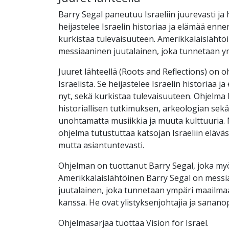
Barry Segal paneutuu Israeliin juurevasti ja 
heijastelee Israelin historiaa ja elämää ennen
kurkistaa tulevaisuuteen. Amerikkalaislähtö
messiaaninen juutalainen, joka tunnetaan y
Juuret lähteellä (Roots and Reflections) on 
Israelista. Se heijastelee Israelin historiaa j
nyt, sekä kurkistaa tulevaisuuteen. Ohjelma 
historiallisen tutkimuksen, arkeologian sek
unohtamatta musiikkia ja muuta kulttuuria
ohjelma tutustuttaa katsojan Israeliin eläväs
mutta asiantuntevasti.
Ohjelman on tuottanut Barry Segal, joka myö
Amerikkalaislähtöinen Barry Segal on mess
juutalainen, joka tunnetaan ympäri maailm
kanssa. He ovat ylistyksenjohtajia ja sananop
Ohjelmasarjaa tuottaa Vision for Israel.