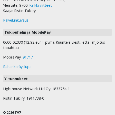
Yleisviite: 9700.
Kaikki viitteet
.
Saaja: Ristin Tuki ry
Palvelunkuvaus
Tukipuhelin ja MobilePay
0600-02030 (12,92 eur + pvm). Kuuntele viesti, että lahjoitus
tapahtuu.
MobilePay:
91717
Rahankeräyslupa
Y-tunnukset
Lighthouse Network Ltd Oy: 1833754-1
Ristin Tuki ry: 1911738-0
© 2026 TV7