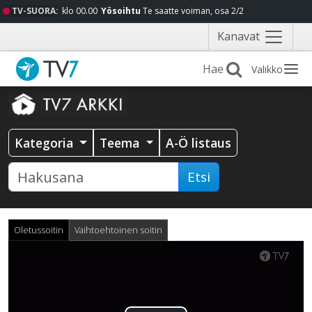
TV-SUORA:
klo 00.00
Yösoihtu
Te saatte voiman, osa 2/2
Näytä
Kanavat
valikko
Valikko
Kategoria
Teema
A-Ö listaus
Etsi
Oletussoitin
Vaihtoehtoinen soitin