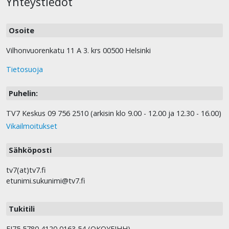
Yhteystiedot
Osoite
Vilhonvuorenkatu 11 A 3. krs 00500 Helsinki
Tietosuoja
Puhelin:
TV7 Keskus 09 756 2510 (arkisin klo 9.00 - 12.00 ja 12.30 - 16.00)
Vikailmoitukset
Sähköposti
tv7(at)tv7.fi
etunimi.sukunimi@tv7.fi
Tukitili
FI75 5780 4120 0163 54 (OKOYFIHH).