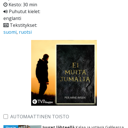
Kesto: 30 min
Puhutut kielet:
englanti
Tekstitykset:
suomi
,
ruotsi
AUTOMAATTINEN TOISTO
Juuret lähteellä
Kalaa ja ystäviä Galileassa
Uusin