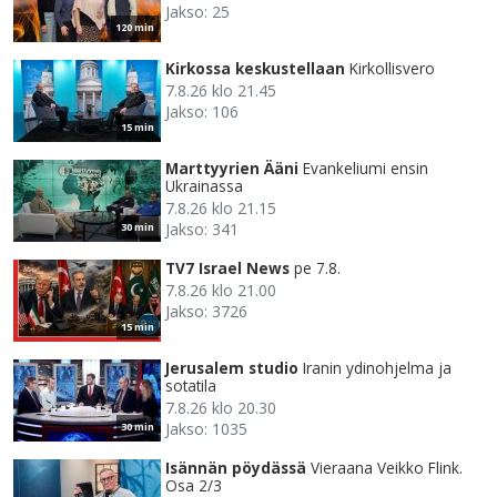
Jakso: 25
120 min
Kirkossa keskustellaan
Kirkollisvero
7.8.26 klo 21.45
Jakso: 106
15 min
Marttyyrien Ääni
Evankeliumi ensin
Ukrainassa
7.8.26 klo 21.15
Jakso: 341
30 min
TV7 Israel News
pe 7.8.
7.8.26 klo 21.00
Jakso: 3726
15 min
Jerusalem studio
Iranin ydinohjelma ja
sotatila
7.8.26 klo 20.30
Jakso: 1035
30 min
Isännän pöydässä
Vieraana Veikko Flink.
Osa 2/3