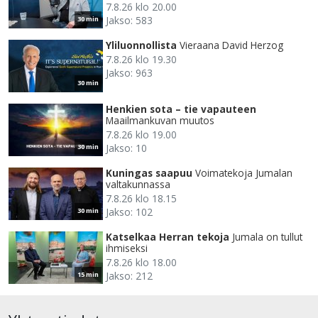
7.8.26 klo 20.00
Jakso: 583
30 min
Yliluonnollista
Vieraana David Herzog
7.8.26 klo 19.30
Jakso: 963
30 min
Henkien sota – tie vapauteen
Maailmankuvan muutos
7.8.26 klo 19.00
Jakso: 10
30 min
Kuningas saapuu
Voimatekoja Jumalan
valtakunnassa
7.8.26 klo 18.15
Jakso: 102
30 min
Katselkaa Herran tekoja
Jumala on tullut
ihmiseksi
7.8.26 klo 18.00
Jakso: 212
15 min