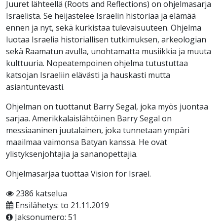
Juuret lähteellä (Roots and Reflections) on ohjelmasarja
Israelista. Se heijastelee Israelin historiaa ja elämää
ennen ja nyt, sekä kurkistaa tulevaisuuteen. Ohjelma
luotaa Israelia historiallisen tutkimuksen, arkeologian
sekä Raamatun avulla, unohtamatta musiikkia ja muuta
kulttuuria. Nopeatempoinen ohjelma tutustuttaa
katsojan Israeliin elävästi ja hauskasti mutta
asiantuntevasti.
Ohjelman on tuottanut Barry Segal, joka myös juontaa
sarjaa. Amerikkalaislähtöinen Barry Segal on
messiaaninen juutalainen, joka tunnetaan ympäri
maailmaa vaimonsa Batyan kanssa. He ovat
ylistyksenjohtajia ja sananopettajia.
Ohjelmasarjaa tuottaa Vision for Israel.
2386 katselua
Ensilähetys: to 21.11.2019
Jaksonumero: 51