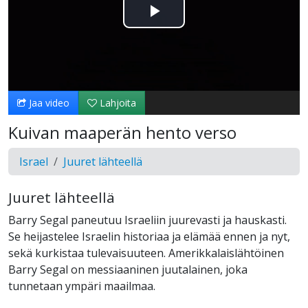
Toista
Video
Jaa video
Lahjoita
Kuivan maaperän hento verso
Israel
Juuret lähteellä
Juuret lähteellä
Barry Segal paneutuu Israeliin juurevasti ja hauskasti.
Se heijastelee Israelin historiaa ja elämää ennen ja nyt,
sekä kurkistaa tulevaisuuteen. Amerikkalaislähtöinen
Barry Segal on messiaaninen juutalainen, joka
tunnetaan ympäri maailmaa.