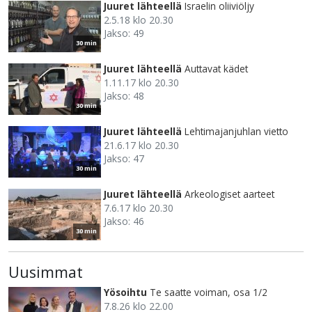
Juuret lähteellä
Israelin oliiviöljy
2.5.18 klo 20.30
Jakso: 49
30 min
Juuret lähteellä
Auttavat kädet
1.11.17 klo 20.30
Jakso: 48
30 min
Juuret lähteellä
Lehtimajanjuhlan vietto
21.6.17 klo 20.30
Jakso: 47
30 min
Juuret lähteellä
Arkeologiset aarteet
7.6.17 klo 20.30
Jakso: 46
30 min
Uusimmat
Yösoihtu
Te saatte voiman, osa 1/2
7.8.26 klo 22.00