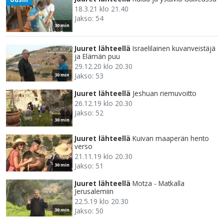
18.3.21 klo 21.40
Jakso: 54
30 min
Juuret lähteellä
Israelilainen kuvanveistäjä
ja Elämän puu
29.12.20 klo 20.30
Jakso: 53
30 min
Juuret lähteellä
Jeshuan riemuvoitto
26.12.19 klo 20.30
Jakso: 52
30 min
Juuret lähteellä
Kuivan maaperän hento
verso
21.11.19 klo 20.30
Jakso: 51
30 min
Juuret lähteellä
Motza - Matkalla
Jerusalemiin
22.5.19 klo 20.30
Jakso: 50
30 min