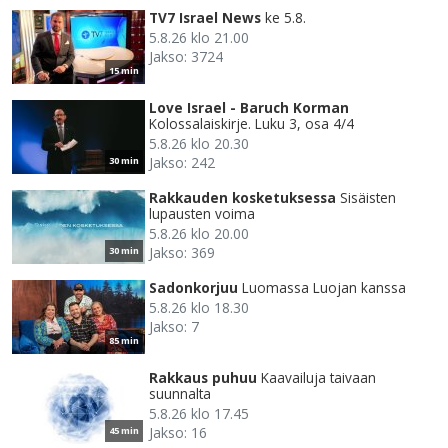
TV7 Israel News
ke 5.8.
5.8.26 klo 21.00
Jakso: 3724
15 min
Love Israel - Baruch Korman
Kolossalaiskirje. Luku 3, osa 4/4
5.8.26 klo 20.30
Jakso: 242
30 min
Rakkauden kosketuksessa
Sisäisten
lupausten voima
5.8.26 klo 20.00
Jakso: 369
30 min
Sadonkorjuu
Luomassa Luojan kanssa
5.8.26 klo 18.30
Jakso: 7
85 min
Rakkaus puhuu
Kaavailuja taivaan
suunnalta
5.8.26 klo 17.45
Jakso: 16
45 min