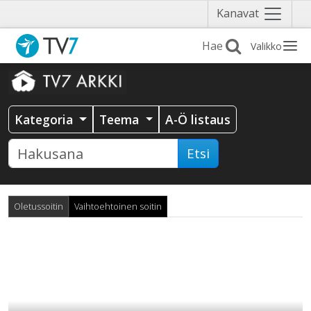
Näytä
Kanavat
valikko
Valikko
Kategoria
Teema
A-Ö listaus
Etsi
Oletussoitin
Vaihtoehtoinen soitin