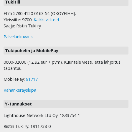
Tukitili
FI75 5780 4120 0163 54 (OKOYFIHH).
Yleisviite: 9700.
Kaikki viitteet
.
Saaja: Ristin Tuki ry
Palvelunkuvaus
Tukipuhelin ja MobilePay
0600-02030 (12,92 eur + pvm). Kuuntele viesti, että lahjoitus
tapahtuu.
MobilePay:
91717
Rahankeräyslupa
Y-tunnukset
Lighthouse Network Ltd Oy: 1833754-1
Ristin Tuki ry: 1911738-0