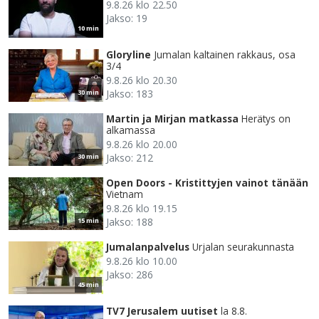
9.8.26 klo 22.50
Jakso: 19
10 min
Gloryline
Jumalan kaltainen rakkaus, osa
3/4
9.8.26 klo 20.30
Jakso: 183
30 min
Martin ja Mirjan matkassa
Herätys on
alkamassa
9.8.26 klo 20.00
Jakso: 212
30 min
Open Doors - Kristittyjen vainot tänään
Vietnam
9.8.26 klo 19.15
Jakso: 188
15 min
Jumalanpalvelus
Urjalan seurakunnasta
9.8.26 klo 10.00
Jakso: 286
45 min
TV7 Jerusalem uutiset
la 8.8.