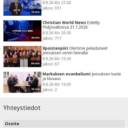
8.8.26 klo 21.00
Jakso: 931
15 min
Christian World News
Esitetty
Yhdysvalloissa 31.7.2026
8.8.26 klo 20.30
Jakso: 717
30 min
Ilpoistenpiiri
Olemme pelastuneet
Jeesuksen veren hinnalla
8.8.26 klo 19.30
Jakso: 67
60 min
Markuksen evankeliumi
Jeesuksen kaste
ja kiusaus
8.8.26 klo 19.00
Jakso: 2
30 min
Yhteystiedot
Osoite