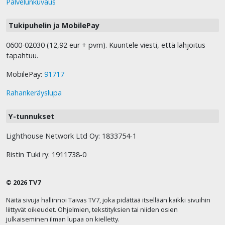
Palvelunkuvaus
Tukipuhelin ja MobilePay
0600-02030 (12,92 eur + pvm). Kuuntele viesti, että lahjoitus
tapahtuu.
MobilePay:
91717
Rahankeräyslupa
Y-tunnukset
Lighthouse Network Ltd Oy: 1833754-1
Ristin Tuki ry: 1911738-0
© 2026 TV7
Näitä sivuja hallinnoi Taivas TV7, joka pidättää itsellään kaikki sivuihin
liittyvät oikeudet. Ohjelmien, tekstityksien tai niiden osien
julkaiseminen ilman lupaa on kielletty.