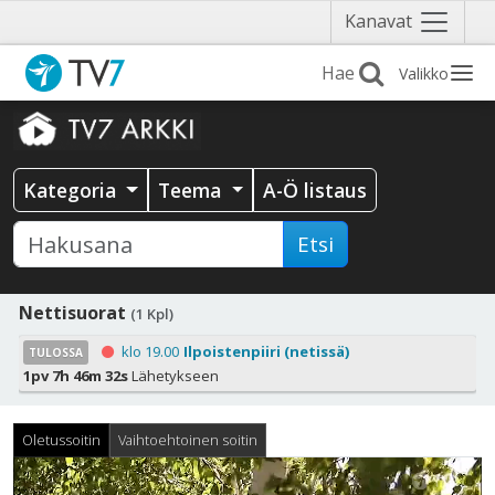
Näytä
Kanavat
valikko
Valikko
Kategoria
Teema
A-Ö listaus
Etsi
Nettisuorat
(1 Kpl)
klo 19.00
Ilpoistenpiiri (netissä)
TULOSSA
1pv 7h 46m 30s
Lähetykseen
Oletussoitin
Vaihtoehtoinen soitin