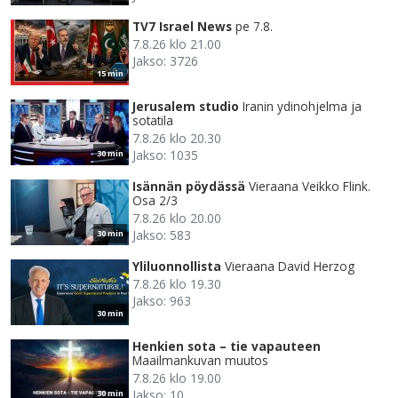
TV7 Israel News
pe 7.8.
7.8.26 klo 21.00
Jakso: 3726
15 min
Jerusalem studio
Iranin ydinohjelma ja
sotatila
7.8.26 klo 20.30
Jakso: 1035
30 min
Isännän pöydässä
Vieraana Veikko Flink.
Osa 2/3
7.8.26 klo 20.00
Jakso: 583
30 min
Yliluonnollista
Vieraana David Herzog
7.8.26 klo 19.30
Jakso: 963
30 min
Henkien sota – tie vapauteen
Maailmankuvan muutos
7.8.26 klo 19.00
Jakso: 10
30 min