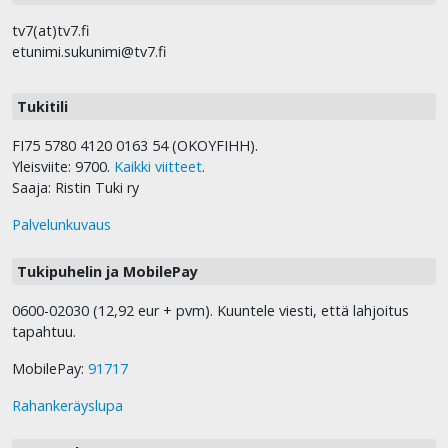
tv7(at)tv7.fi
etunimi.sukunimi@tv7.fi
Tukitili
FI75 5780 4120 0163 54 (OKOYFIHH).
Yleisviite: 9700.
Kaikki viitteet
.
Saaja: Ristin Tuki ry
Palvelunkuvaus
Tukipuhelin ja MobilePay
0600-02030 (12,92 eur + pvm). Kuuntele viesti, että lahjoitus
tapahtuu.
MobilePay:
91717
Rahankeräyslupa