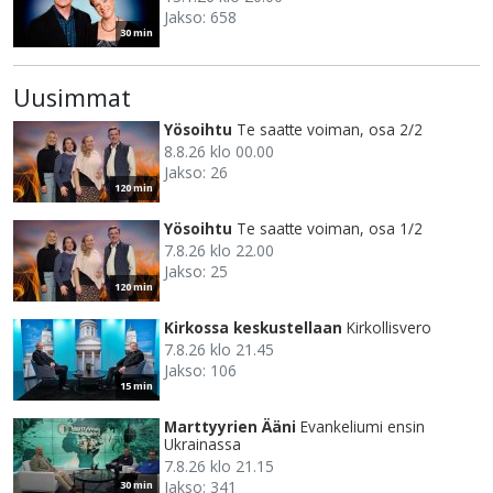
Jakso: 658
30 min
Uusimmat
Yösoihtu
Te saatte voiman, osa 2/2
8.8.26 klo 00.00
Jakso: 26
120 min
Yösoihtu
Te saatte voiman, osa 1/2
7.8.26 klo 22.00
Jakso: 25
120 min
Kirkossa keskustellaan
Kirkollisvero
7.8.26 klo 21.45
Jakso: 106
15 min
Marttyyrien Ääni
Evankeliumi ensin
Ukrainassa
7.8.26 klo 21.15
Jakso: 341
30 min