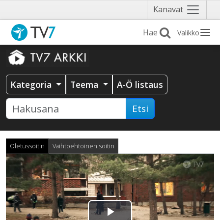
Näytä
Kanavat
valikko
Valikko
Kategoria
Teema
A-Ö listaus
Etsi
Oletussoitin
Vaihtoehtoinen soitin