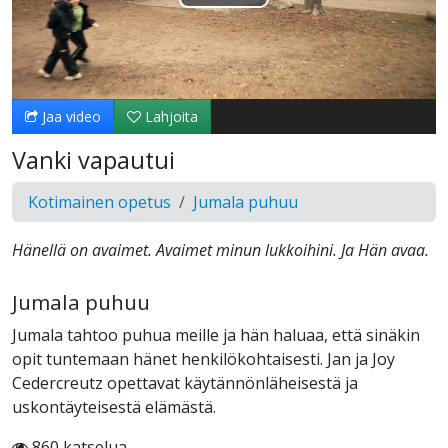
Toista
Video
Jaa video
Lahjoita
Vanki vapautui
Kotimainen opetus
Jumala puhuu
Hänellä on avaimet. Avaimet minun lukkoihini. Ja Hän avaa.
Jumala puhuu
Jumala tahtoo puhua meille ja hän haluaa, että sinäkin
opit tuntemaan hänet henkilökohtaisesti. Jan ja Joy
Cedercreutz opettavat käytännönläheisestä ja
uskontäyteisestä elämästä.
860 katselua