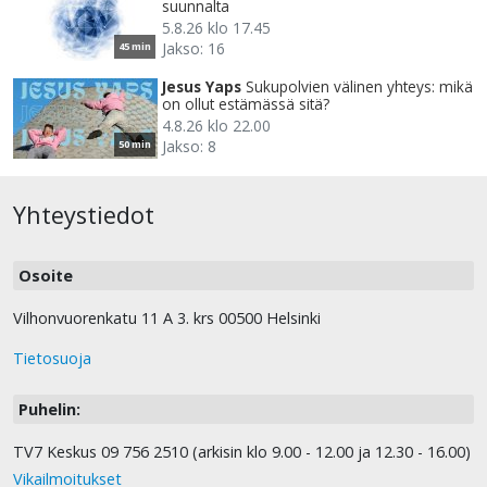
suunnalta
5.8.26 klo 17.45
Jakso: 16
45 min
Jesus Yaps
Sukupolvien välinen yhteys: mikä
on ollut estämässä sitä?
4.8.26 klo 22.00
Jakso: 8
50 min
Yhteystiedot
Osoite
Vilhonvuorenkatu 11 A 3. krs 00500 Helsinki
Tietosuoja
Puhelin:
TV7 Keskus 09 756 2510 (arkisin klo 9.00 - 12.00 ja 12.30 - 16.00)
Vikailmoitukset