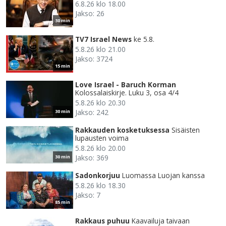
6.8.26 klo 18.00
Jakso: 26
30 min
TV7 Israel News
ke 5.8.
5.8.26 klo 21.00
Jakso: 3724
15 min
Love Israel - Baruch Korman
Kolossalaiskirje. Luku 3, osa 4/4
5.8.26 klo 20.30
Jakso: 242
30 min
Rakkauden kosketuksessa
Sisäisten
lupausten voima
5.8.26 klo 20.00
Jakso: 369
30 min
Sadonkorjuu
Luomassa Luojan kanssa
5.8.26 klo 18.30
Jakso: 7
85 min
Rakkaus puhuu
Kaavailuja taivaan