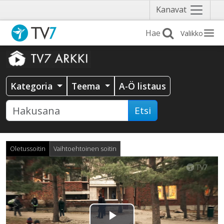
Näytä
Kanavat
valikko
Valikko
Kategoria
Teema
A-Ö listaus
Etsi
Oletussoitin
Vaihtoehtoinen soitin