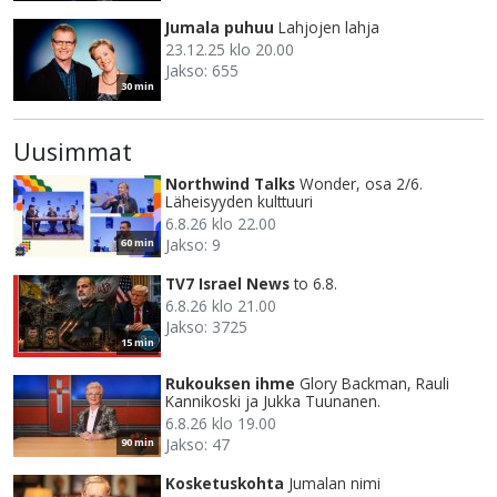
Jumala puhuu
Lahjojen lahja
23.12.25 klo 20.00
Jakso: 655
30 min
Uusimmat
Northwind Talks
Wonder, osa 2/6.
Läheisyyden kulttuuri
6.8.26 klo 22.00
Jakso: 9
60 min
TV7 Israel News
to 6.8.
6.8.26 klo 21.00
Jakso: 3725
15 min
Rukouksen ihme
Glory Backman, Rauli
Kannikoski ja Jukka Tuunanen.
6.8.26 klo 19.00
Jakso: 47
90 min
Kosketuskohta
Jumalan nimi