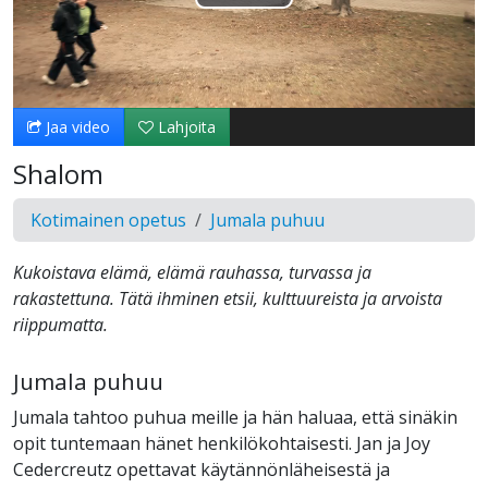
Toista
Video
Jaa video
Lahjoita
Shalom
Kotimainen opetus
Jumala puhuu
Kukoistava elämä, elämä rauhassa, turvassa ja
rakastettuna. Tätä ihminen etsii, kulttuureista ja arvoista
riippumatta.
Jumala puhuu
Jumala tahtoo puhua meille ja hän haluaa, että sinäkin
opit tuntemaan hänet henkilökohtaisesti. Jan ja Joy
Cedercreutz opettavat käytännönläheisestä ja