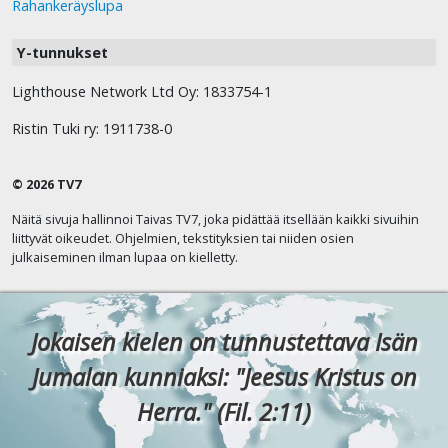
Rahankeräyslupa
Y-tunnukset
Lighthouse Network Ltd Oy: 1833754-1
Ristin Tuki ry: 1911738-0
© 2026 TV7
Näitä sivuja hallinnoi Taivas TV7, joka pidättää itsellään kaikki sivuihin
liittyvät oikeudet. Ohjelmien, tekstityksien tai niiden osien
julkaiseminen ilman lupaa on kielletty.
Jokaisen kielen on tunnustettava Isän
Jumalan kunniaksi: "Jeesus Kristus on
Herra." (Fil. 2:11)