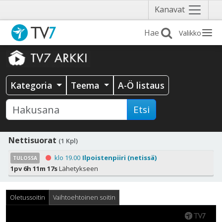
Näytä
Kanavat
valikko
Valikko
Kategoria
Teema
A-Ö listaus
Etsi
Nettisuorat
(1 Kpl)
klo 19.00
Ilpoistenpiiri (netissä)
TULOSSA
1pv 6h 11m 17s
Lähetykseen
Oletussoitin
Vaihtoehtoinen soitin