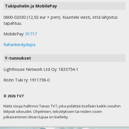
Tukipuhelin ja MobilePay
0600-02030 (12,92 eur + pvm). Kuuntele viesti, että lahjoitus
tapahtuu.
MobilePay:
91717
Rahankeräyslupa
Y-tunnukset
Lighthouse Network Ltd Oy: 1833754-1
Ristin Tuki ry: 1911738-0
© 2026 TV7
Näitä sivuja hallinnoi Taivas TV7, joka pidättää itsellään kaikki sivuihin
liittyvät oikeudet. Ohjelmien, tekstityksien tai niiden osien
julkaiseminen ilman lupaa on kielletty.