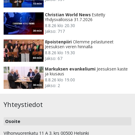
15 min
Christian World News
Esitetty
Yhdysvalloissa 31.7.2026
8.8.26 klo 20.30
Jakso: 717
30 min
Ilpoistenpiiri
Olemme pelastuneet
Jeesuksen veren hinnalla
8.8.26 klo 19.30
Jakso: 67
60 min
Markuksen evankeliumi
Jeesuksen kaste
ja kiusaus
8.8.26 klo 19.00
Jakso: 2
30 min
Yhteystiedot
Osoite
Vilhonvuorenkatu 11 A 3. krs 00500 Helsinki