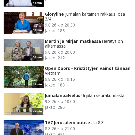
10 min
Gloryline
Jumalan kaltainen rakkaus, osa
3/4
9.8.26 klo 20.30
Jakso: 183
30 min
Martin ja Mirjan matkassa
Herätys on
alkamassa
9.8.26 klo 20.00
Jakso: 212
30 min
Open Doors - Kristittyjen vainot tänään
Vietnam
9.8.26 klo 19.15
Jakso: 188
15 min
Jumalanpalvelus
Urjalan seurakunnasta
9.8.26 klo 10.00
Jakso: 286
45 min
TV7 Jerusalem uutiset
la 8.8.
8.8.26 klo 21.00
Jakso: 931