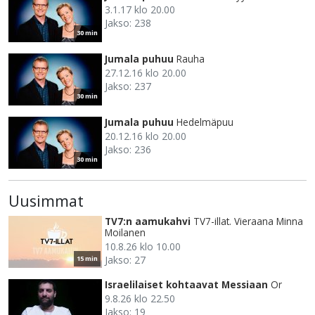
3.1.17 klo 20.00
Jakso: 238
30 min
Jumala puhuu
Rauha
27.12.16 klo 20.00
Jakso: 237
30 min
Jumala puhuu
Hedelmäpuu
20.12.16 klo 20.00
Jakso: 236
30 min
Uusimmat
TV7:n aamukahvi
TV7-illat. Vieraana Minna
Moilanen
10.8.26 klo 10.00
Jakso: 27
15 min
Israelilaiset kohtaavat Messiaan
Or
9.8.26 klo 22.50
Jakso: 19