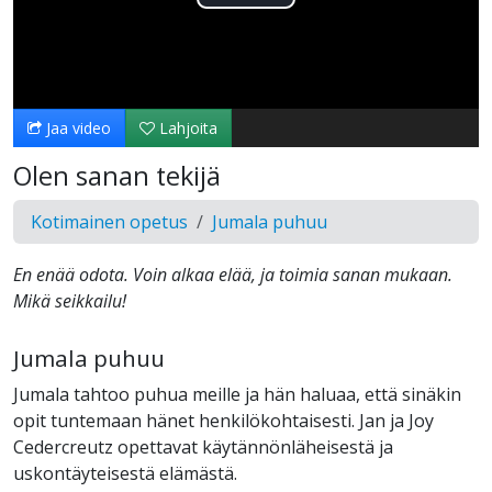
Toista
Video
Jaa video
Lahjoita
Olen sanan tekijä
Kotimainen opetus
Jumala puhuu
En enää odota. Voin alkaa elää, ja toimia sanan mukaan.
Mikä seikkailu!
Jumala puhuu
Jumala tahtoo puhua meille ja hän haluaa, että sinäkin
opit tuntemaan hänet henkilökohtaisesti. Jan ja Joy
Cedercreutz opettavat käytännönläheisestä ja
uskontäyteisestä elämästä.