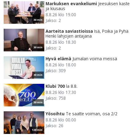
Markuksen evankeliumi
Jeesuksen kaste
ja kiusaus
8.8.26 klo 19.00
Jakso: 2
30 min
Aarteita saviastioissa
Isä, Poika ja Pyhä
Henki lahjojen antajana
8.8.26 klo 18.30
Jakso: 2
30 min
Hyvä elämä
Jumalan voima meissä
8.8.26 klo 18.00
Jakso: 309
30 min
Klubi 700
la 8.8.
8.8.26 klo 17.30
Jakso: 758
30 min
Yösoihtu
Te saatte voiman, osa 2/2
8.8.26 klo 00.00
Jakso: 26
120 min