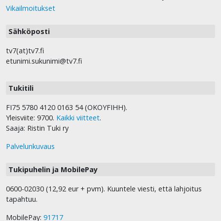
Vikailmoitukset
Sähköposti
tv7(at)tv7.fi
etunimi.sukunimi@tv7.fi
Tukitili
FI75 5780 4120 0163 54 (OKOYFIHH).
Yleisviite: 9700.
Kaikki viitteet
.
Saaja: Ristin Tuki ry
Palvelunkuvaus
Tukipuhelin ja MobilePay
0600-02030 (12,92 eur + pvm). Kuuntele viesti, että lahjoitus
tapahtuu.
MobilePay:
91717