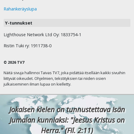
Rahankeräyslupa
Y-tunnukset
Lighthouse Network Ltd Oy: 1833754-1
Ristin Tuki ry: 1911738-0
© 2026 TV7
Näitä sivuja hallinnoi Taivas TV7, joka pidättää itsellään kaikki sivuihin
liittyvät oikeudet. Ohjelmien, tekstityksien tai niiden osien
julkaiseminen ilman lupaa on kielletty.
Jokaisen kielen on tunnustettava Isän
Jumalan kunniaksi: "Jeesus Kristus on
Herra." (Fil. 2:11)