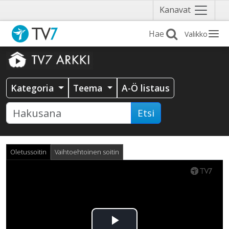
Näytä
Kanavat
valikko
Valikko
Kategoria
Teema
A-Ö listaus
Etsi
Oletussoitin
Vaihtoehtoinen soitin