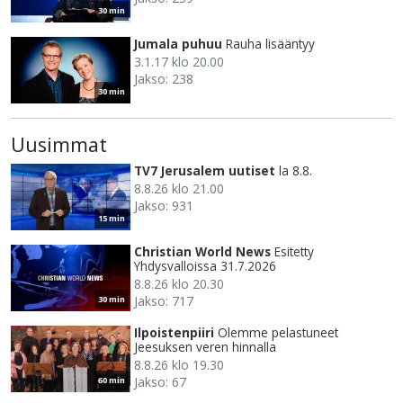
30 min
Jumala puhuu
Rauha lisääntyy
3.1.17 klo 20.00
Jakso: 238
30 min
Uusimmat
TV7 Jerusalem uutiset
la 8.8.
8.8.26 klo 21.00
Jakso: 931
15 min
Christian World News
Esitetty
Yhdysvalloissa 31.7.2026
8.8.26 klo 20.30
Jakso: 717
30 min
Ilpoistenpiiri
Olemme pelastuneet
Jeesuksen veren hinnalla
8.8.26 klo 19.30
Jakso: 67
60 min