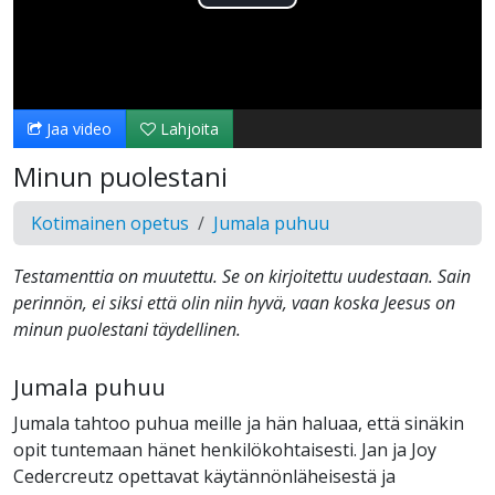
Toista
Video
Jaa video
Lahjoita
Minun puolestani
Kotimainen opetus
Jumala puhuu
Testamenttia on muutettu. Se on kirjoitettu uudestaan. Sain
perinnön, ei siksi että olin niin hyvä, vaan koska Jeesus on
minun puolestani täydellinen.
Jumala puhuu
Jumala tahtoo puhua meille ja hän haluaa, että sinäkin
opit tuntemaan hänet henkilökohtaisesti. Jan ja Joy
Cedercreutz opettavat käytännönläheisestä ja