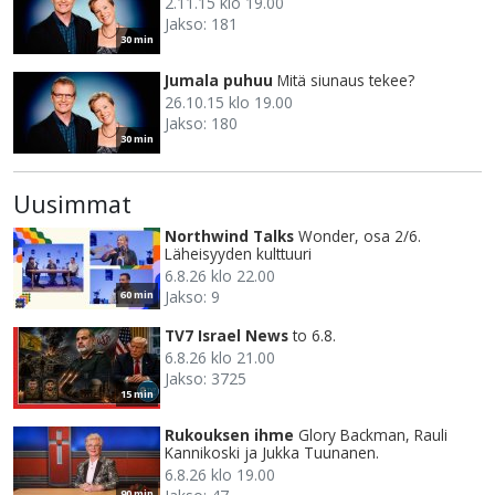
2.11.15 klo 19.00
Jakso: 181
30 min
Jumala puhuu
Mitä siunaus tekee?
26.10.15 klo 19.00
Jakso: 180
30 min
Uusimmat
Northwind Talks
Wonder, osa 2/6.
Läheisyyden kulttuuri
6.8.26 klo 22.00
Jakso: 9
60 min
TV7 Israel News
to 6.8.
6.8.26 klo 21.00
Jakso: 3725
15 min
Rukouksen ihme
Glory Backman, Rauli
Kannikoski ja Jukka Tuunanen.
6.8.26 klo 19.00
90 min