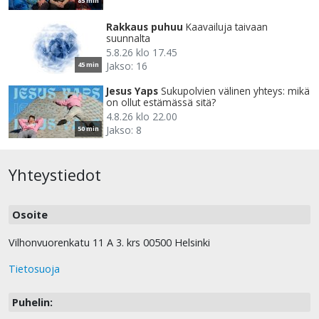
85 min
Rakkaus puhuu
Kaavailuja taivaan
suunnalta
5.8.26 klo 17.45
Jakso: 16
45 min
Jesus Yaps
Sukupolvien välinen yhteys: mikä
on ollut estämässä sitä?
4.8.26 klo 22.00
Jakso: 8
50 min
Yhteystiedot
Osoite
Vilhonvuorenkatu 11 A 3. krs 00500 Helsinki
Tietosuoja
Puhelin: