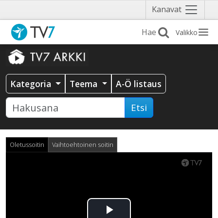
Näytä
Kanavat
valikko
Valikko
Kategoria
Teema
A-Ö listaus
Etsi
Oletussoitin
Vaihtoehtoinen soitin