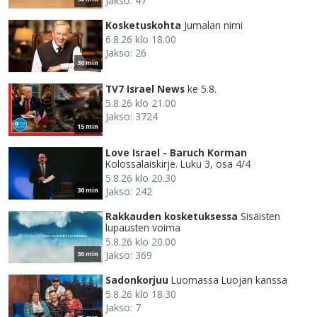
Jakso: 47
Kosketuskohta
Jumalan nimi
6.8.26 klo 18.00
Jakso: 26
30 min
TV7 Israel News
ke 5.8.
5.8.26 klo 21.00
Jakso: 3724
15 min
Love Israel - Baruch Korman
Kolossalaiskirje. Luku 3, osa 4/4
5.8.26 klo 20.30
Jakso: 242
30 min
Rakkauden kosketuksessa
Sisäisten
lupausten voima
5.8.26 klo 20.00
Jakso: 369
30 min
Sadonkorjuu
Luomassa Luojan kanssa
5.8.26 klo 18.30
Jakso: 7