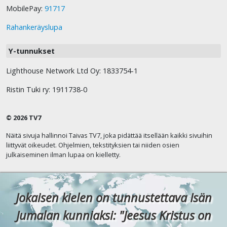
MobilePay:
91717
Rahankeräyslupa
Y-tunnukset
Lighthouse Network Ltd Oy: 1833754-1
Ristin Tuki ry: 1911738-0
© 2026 TV7
Näitä sivuja hallinnoi Taivas TV7, joka pidättää itsellään kaikki sivuihin
liittyvät oikeudet. Ohjelmien, tekstityksien tai niiden osien
julkaiseminen ilman lupaa on kielletty.
Jokaisen kielen on tunnustettava Isän
Jumalan kunniaksi: "Jeesus Kristus on