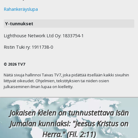
Rahankeräyslupa
Y-tunnukset
Lighthouse Network Ltd Oy: 1833754-1
Ristin Tuki ry: 1911738-0
© 2026 TV7
Näitä sivuja hallinnoi Taivas TV7, joka pidättää itsellään kaikki sivuihin
liittyvät oikeudet. Ohjelmien, tekstityksien tai niiden osien
julkaiseminen ilman lupaa on kielletty.
Jokaisen kielen on tunnustettava Isän
Jumalan kunniaksi: "Jeesus Kristus on
Herra." (Fil. 2:11)