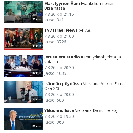
Marttyyrien Ääni
Evankeliumi ensin
Ukrainassa
7.8.26 klo 21.15
Jakso: 341
30 min
TV7 Israel News
pe 7.8.
7.8.26 klo 21.00
Jakso: 3726
15 min
Jerusalem studio
Iranin ydinohjelma ja
sotatila
7.8.26 klo 20.30
Jakso: 1035
30 min
Isännän pöydässä
Vieraana Veikko Flink.
Osa 2/3
7.8.26 klo 20.00
Jakso: 583
30 min
Yliluonnollista
Vieraana David Herzog
7.8.26 klo 19.30
Jakso: 963
30 min