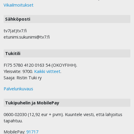
Vikailmoitukset
Sähköposti
tv7(at)tv7.fi
etunimi.sukunimi@tv7.fi
Tukitili
FI75 5780 4120 0163 54 (OKOYFIHH).
Yleisviite: 9700.
Kaikki viitteet
.
Saaja: Ristin Tuki ry
Palvelunkuvaus
Tukipuhelin ja MobilePay
0600-02030 (12,92 eur + pvm). Kuuntele viesti, että lahjoitus
tapahtuu.
MobilePay:
91717