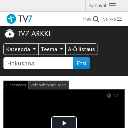
Näytä
Kanavat
valikko
Valikko
Kategoria
Teema
A-Ö listaus
Etsi
Oletussoitin
Vaihtoehtoinen soitin