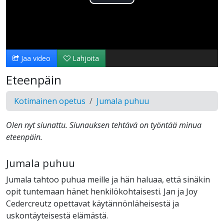
Toista
Video
Jaa video
Lahjoita
Eteenpäin
Kotimainen opetus
Jumala puhuu
Olen nyt siunattu. Siunauksen tehtävä on työntää minua
eteenpäin.
Jumala puhuu
Jumala tahtoo puhua meille ja hän haluaa, että sinäkin
opit tuntemaan hänet henkilökohtaisesti. Jan ja Joy
Cedercreutz opettavat käytännönläheisestä ja
uskontäyteisestä elämästä.