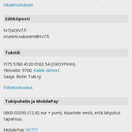
Vikailmoitukset
Sähköposti
tv7(at)tv7.fi
etunimi.sukunimi@tv7.fi
Tukitili
FI75 5780 4120 0163 54 (OKOYFIHH).
Yleisviite: 9700.
Kaikki viitteet
.
Saaja: Ristin Tuki ry
Palvelunkuvaus
Tukipuhelin ja MobilePay
0600-02030 (12,92 eur + pvm). Kuuntele viesti, että lahjoitus
tapahtuu.
MobilePay:
91717