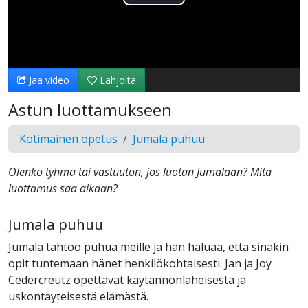
Toista
Video
Jaa video
Lahjoita
Astun luottamukseen
Kotimainen opetus
Jumala puhuu
Olenko tyhmä tai vastuuton, jos luotan Jumalaan? Mitä
luottamus saa aikaan?
Jumala puhuu
Jumala tahtoo puhua meille ja hän haluaa, että sinäkin
opit tuntemaan hänet henkilökohtaisesti. Jan ja Joy
Cedercreutz opettavat käytännönläheisestä ja
uskontäyteisestä elämästä.