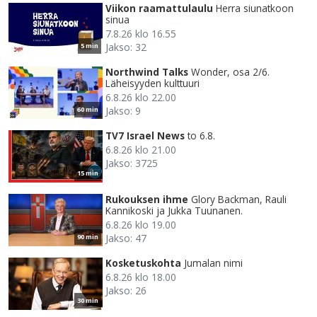
Viikon raamattulaulu
Herra siunatkoon
sinua
7.8.26 klo 16.55
Jakso: 32
5 min
Northwind Talks
Wonder, osa 2/6.
Läheisyyden kulttuuri
6.8.26 klo 22.00
Jakso: 9
60 min
TV7 Israel News
to 6.8.
6.8.26 klo 21.00
Jakso: 3725
15 min
Rukouksen ihme
Glory Backman, Rauli
Kannikoski ja Jukka Tuunanen.
6.8.26 klo 19.00
Jakso: 47
90 min
Kosketuskohta
Jumalan nimi
6.8.26 klo 18.00
Jakso: 26
30 min