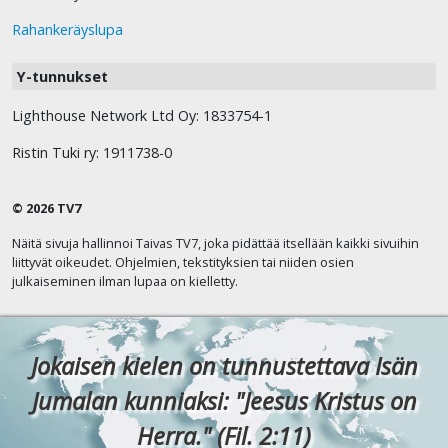
Rahankeräyslupa
Y-tunnukset
Lighthouse Network Ltd Oy: 1833754-1
Ristin Tuki ry: 1911738-0
© 2026 TV7
Näitä sivuja hallinnoi Taivas TV7, joka pidättää itsellään kaikki sivuihin
liittyvät oikeudet. Ohjelmien, tekstityksien tai niiden osien
julkaiseminen ilman lupaa on kielletty.
Jokaisen kielen on tunnustettava Isän
Jumalan kunniaksi: "Jeesus Kristus on
Herra." (Fil. 2:11)