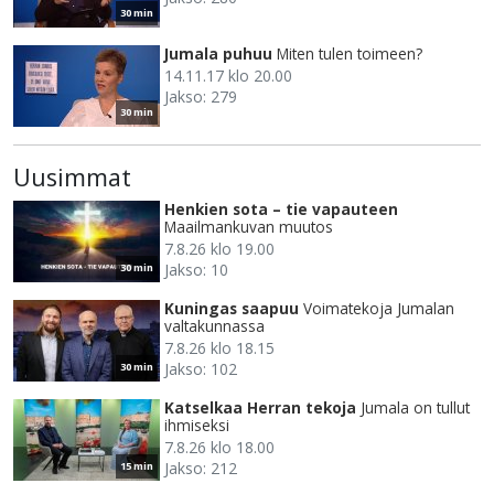
30 min
Jumala puhuu
Miten tulen toimeen?
14.11.17 klo 20.00
Jakso: 279
30 min
Uusimmat
Henkien sota – tie vapauteen
Maailmankuvan muutos
7.8.26 klo 19.00
Jakso: 10
30 min
Kuningas saapuu
Voimatekoja Jumalan
valtakunnassa
7.8.26 klo 18.15
Jakso: 102
30 min
Katselkaa Herran tekoja
Jumala on tullut
ihmiseksi
7.8.26 klo 18.00
Jakso: 212
15 min