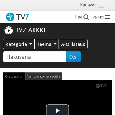
Näytä
Kanavat
valikko
Valikko
Kategoria
Teema
A-Ö listaus
Etsi
Oletussoitin
Vaihtoehtoinen soitin