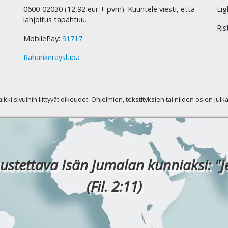
0600-02030 (12,92 eur + pvm). Kuuntele viesti, että
Lig
lahjoitus tapahtuu.
Ris
MobilePay:
91717
Rahankeräyslupa
kaikki sivuihin liittyvät oikeudet. Ohjelmien, tekstityksien tai niiden osien jul
ustettava Isän Jumalan kunniaksi: "J
(Fil. 2:11)