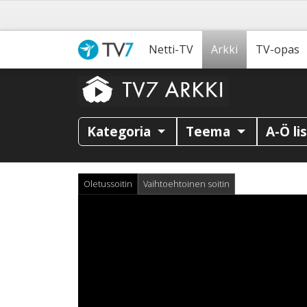
Netti-TV
Arkki
TV-opas
Kategoria
Teema
A-Ö li
Oletussoitin
Vaihtoehtoinen soitin