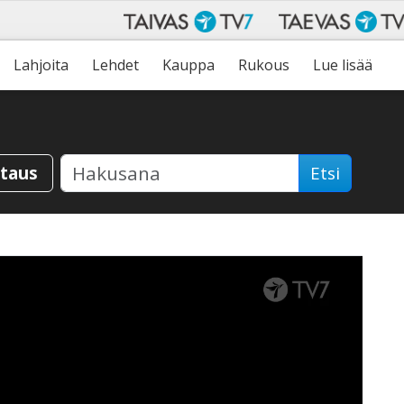
Lahjoita
Lehdet
Kauppa
Rukous
Lue lisää
staus
Etsi