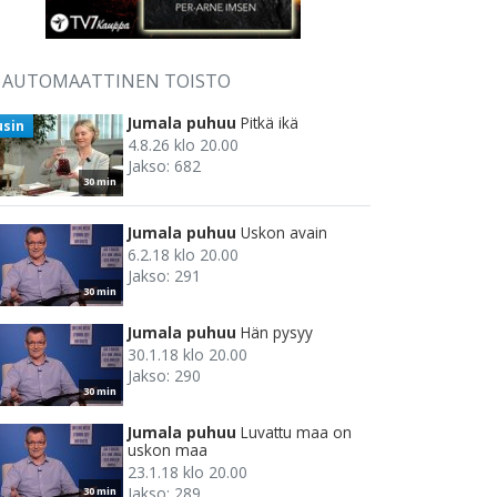
AUTOMAATTINEN TOISTO
Jumala puhuu
Pitkä ikä
usin
4.8.26 klo 20.00
Jakso: 682
30 min
Jumala puhuu
Uskon avain
6.2.18 klo 20.00
Jakso: 291
30 min
Jumala puhuu
Hän pysyy
30.1.18 klo 20.00
Jakso: 290
30 min
Jumala puhuu
Luvattu maa on
uskon maa
23.1.18 klo 20.00
Jakso: 289
30 min