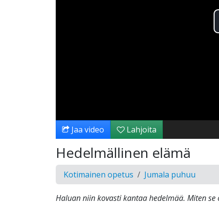
Jaa video
Lahjoita
Hedelmällinen elämä
Kotimainen opetus
Jumala puhuu
Haluan niin kovasti kantaa hedelmää. Miten se 