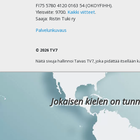
FI75 5780 4120 0163 54 (OKOYFIHH).
Yleisviite: 9700.
Kaikki viitteet
.
Saaja: Ristin Tuki ry
Palvelunkuvaus
© 2026 TV7
Näitä sivuja hallinnoi Taivas TV7, joka pidättää itsellään 
Jokaisen kielen on tunn