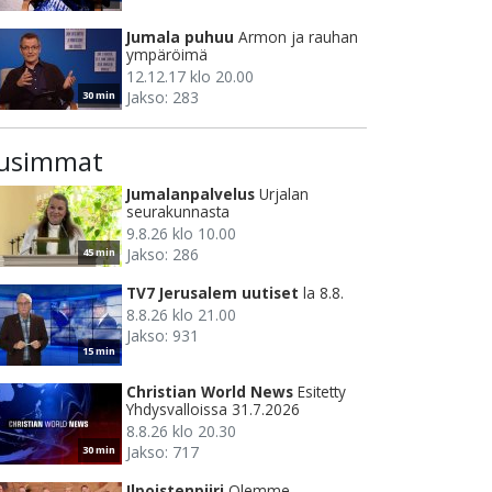
Jumala puhuu
Armon ja rauhan
ympäröimä
12.12.17 klo 20.00
Jakso: 283
30 min
usimmat
Jumalanpalvelus
Urjalan
seurakunnasta
9.8.26 klo 10.00
Jakso: 286
45 min
TV7 Jerusalem uutiset
la 8.8.
8.8.26 klo 21.00
Jakso: 931
15 min
Christian World News
Esitetty
Yhdysvalloissa 31.7.2026
8.8.26 klo 20.30
Jakso: 717
30 min
Ilpoistenpiiri
Olemme