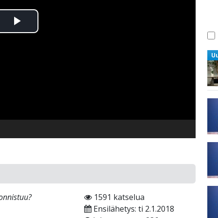
Toista
Video
U
onnistuu?
1591 katselua
Ensilähetys: ti 2.1.2018