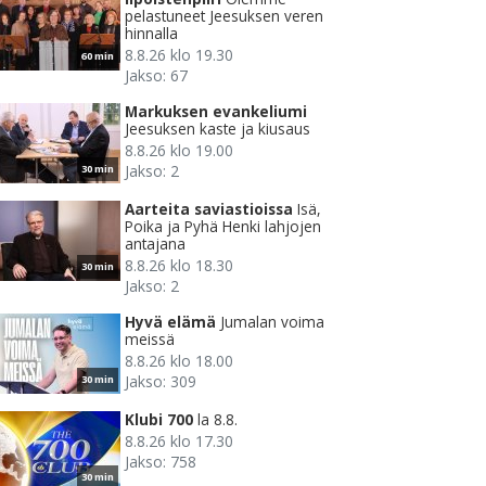
pelastuneet Jeesuksen veren
hinnalla
8.8.26 klo 19.30
60 min
Jakso: 67
Markuksen evankeliumi
Jeesuksen kaste ja kiusaus
8.8.26 klo 19.00
Jakso: 2
30 min
Aarteita saviastioissa
Isä,
Poika ja Pyhä Henki lahjojen
antajana
8.8.26 klo 18.30
30 min
Jakso: 2
Hyvä elämä
Jumalan voima
meissä
8.8.26 klo 18.00
Jakso: 309
30 min
Klubi 700
la 8.8.
8.8.26 klo 17.30
Jakso: 758
30 min