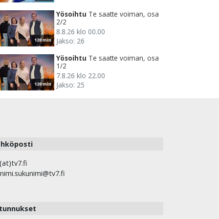
Yösoihtu
Te saatte voiman, osa
2/2
8.8.26 klo 00.00
Jakso: 26
120 min
Yösoihtu
Te saatte voiman, osa
1/2
7.8.26 klo 22.00
Jakso: 25
120 min
hköposti
(at)tv7.fi
nimi.sukunimi@tv7.fi
tunnukset