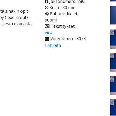
Jaksonumero: 286
Kesto: 30 min
tä sinäkin opit
Puhutut kielet:
Joy Cedercreutz
suomi
eisestä elämästä.
Tekstitykset:
viro
Viitenumero: 8073
Lahjoita