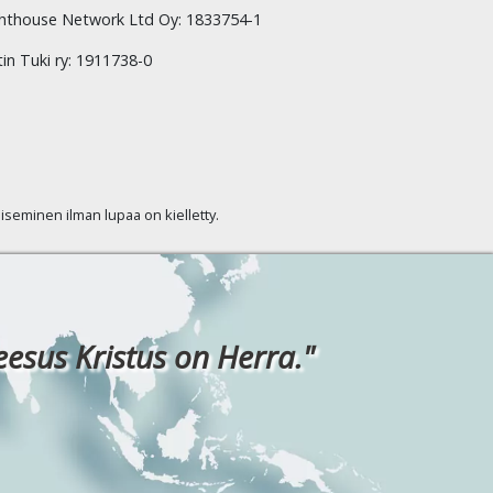
hthouse Network Ltd Oy: 1833754-1
tin Tuki ry: 1911738-0
kaiseminen ilman lupaa on kielletty.
eesus Kristus on Herra."