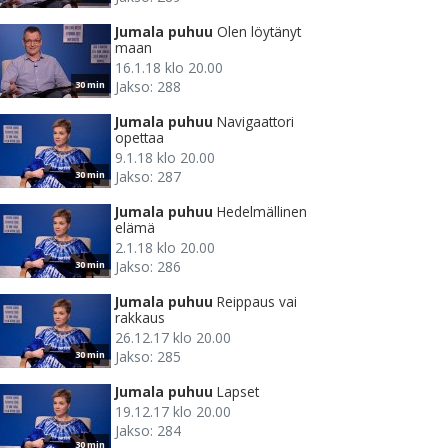
Jumala puhuu
Olen löytänyt
maan
16.1.18 klo 20.00
Jakso: 288
30 min
Jumala puhuu
Navigaattori
opettaa
9.1.18 klo 20.00
Jakso: 287
30 min
Jumala puhuu
Hedelmällinen
elämä
2.1.18 klo 20.00
Jakso: 286
30 min
Jumala puhuu
Reippaus vai
rakkaus
26.12.17 klo 20.00
Jakso: 285
30 min
Jumala puhuu
Lapset
19.12.17 klo 20.00
Jakso: 284
30 min