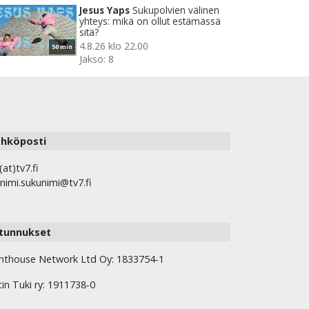
Jesus Yaps
Sukupolvien välinen
yhteys: mikä on ollut estämässä
sitä?
4.8.26 klo 22.00
50 min
Jakso: 8
hköposti
(at)tv7.fi
nimi.sukunimi@tv7.fi
tunnukset
hthouse Network Ltd Oy: 1833754-1
tin Tuki ry: 1911738-0