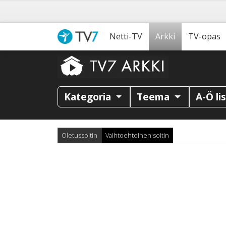
Netti-TV
Arkki
TV-opas
Kategoria
Teema
A-Ö li
Oletussoitin
Vaihtoehtoinen soitin