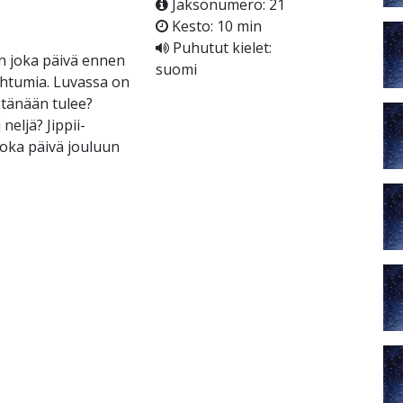
Jaksonumero: 21
Kesto: 10 min
Puhutut kielet:
an joka päivä ennen
suomi
ahtumia. Luvassa on
a tänään tulee?
neljä? Jippii-
 Joka päivä jouluun