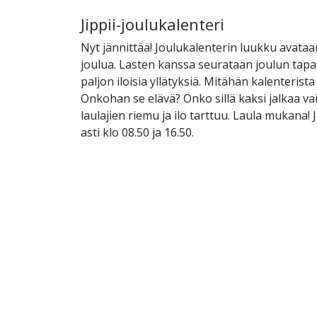
Jippii-joulukalenteri
Nyt jännittää! Joulukalenterin luukku avata
joulua. Lasten kanssa seurataan joulun tap
paljon iloisia yllätyksiä. Mitähän kalenterist
Onkohan se elävä? Onko sillä kaksi jalkaa vai 
laulajien riemu ja ilo tarttuu. Laula mukana!
asti klo 08.50 ja 16.50.