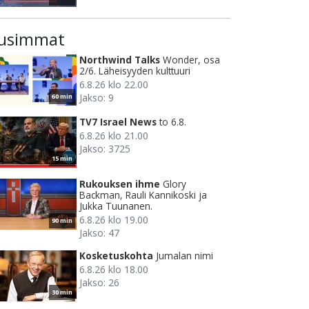
usimmat
Northwind Talks
Wonder, osa
2/6. Läheisyyden kulttuuri
6.8.26 klo 22.00
Jakso: 9
60 min
TV7 Israel News
to 6.8.
6.8.26 klo 21.00
Jakso: 3725
15 min
Rukouksen ihme
Glory
Backman, Rauli Kannikoski ja
Jukka Tuunanen.
6.8.26 klo 19.00
90 min
Jakso: 47
Kosketuskohta
Jumalan nimi
6.8.26 klo 18.00
Jakso: 26
30 min