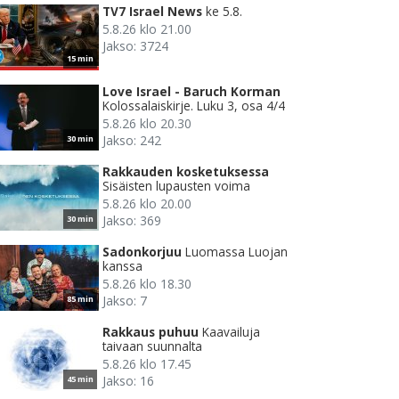
TV7 Israel News
ke 5.8.
5.8.26 klo 21.00
Jakso: 3724
15 min
Love Israel - Baruch Korman
Kolossalaiskirje. Luku 3, osa 4/4
5.8.26 klo 20.30
Jakso: 242
30 min
Rakkauden kosketuksessa
Sisäisten lupausten voima
5.8.26 klo 20.00
Jakso: 369
30 min
Sadonkorjuu
Luomassa Luojan
kanssa
5.8.26 klo 18.30
Jakso: 7
85 min
Rakkaus puhuu
Kaavailuja
taivaan suunnalta
5.8.26 klo 17.45
Jakso: 16
45 min