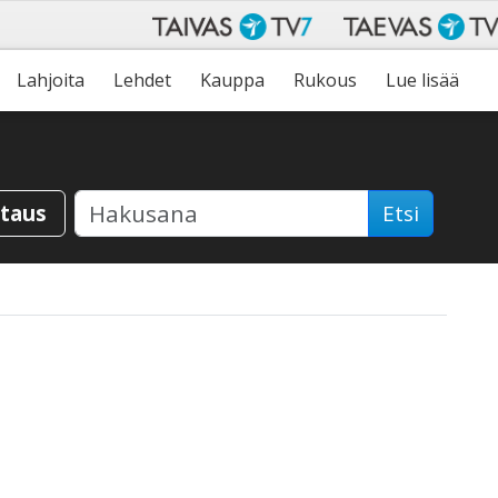
Lahjoita
Lehdet
Kauppa
Rukous
Lue lisää
staus
Etsi