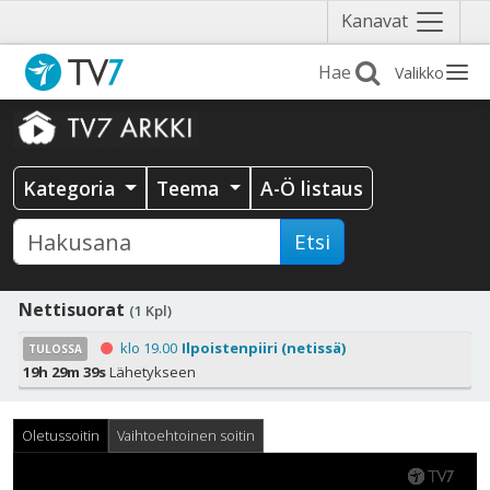
Näytä
Kanavat
valikko
Valikko
Kategoria
Teema
A-Ö listaus
Etsi
Nettisuorat
(1 Kpl)
klo 19.00
Ilpoistenpiiri (netissä)
TULOSSA
19h 29m 38s
Lähetykseen
Oletussoitin
Vaihtoehtoinen soitin