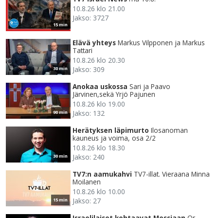
10.8.26 klo 21.00
Jakso: 3727
15 min
Elävä yhteys
Markus Vilpponen ja Markus
Tattari
10.8.26 klo 20.30
Jakso: 309
30 min
Anokaa uskossa
Sari ja Paavo
Järvinen,sekä Yrjö Pajunen
10.8.26 klo 19.00
Jakso: 132
90 min
Herätyksen läpimurto
Ilosanoman
kauneus ja voima, osa 2/2
10.8.26 klo 18.30
Jakso: 240
30 min
TV7:n aamukahvi
TV7-illat. Vieraana Minna
Moilanen
10.8.26 klo 10.00
Jakso: 27
15 min
Israelilaiset kohtaavat Messiaan
Or