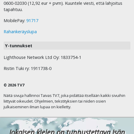
0600-02030 (12,92 eur + pvm). Kuuntele viesti, että lahjoitus
tapahtuu.
MobilePay:
91717
Rahankeräyslupa
Y-tunnukset
Lighthouse Network Ltd Oy: 1833754-1
Ristin Tuki ry: 1911738-0
© 2026 TV7
Näitä sivuja hallinnoi Taivas TV7, joka pidättää itsellään kaikki sivuihin
liittyvät oikeudet. Ohjelmien, tekstityksien tai niiden osien
julkaiseminen ilman lupaa on kielletty.
Jokaisen kielen on tunnustettava Isän