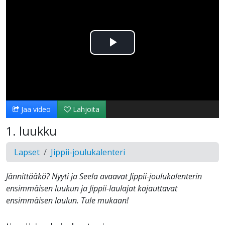
Toista
Video
Jaa video
Lahjoita
1. luukku
Lapset
Jippii-joulukalenteri
Jännittääkö? Nyyti ja Seela avaavat Jippii-joulukalenterin
ensimmäisen luukun ja Jippii-laulajat kajauttavat
ensimmäisen laulun. Tule mukaan!