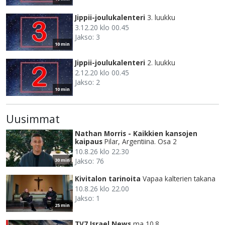
Jippii-joulukalenteri
3. luukku
3.12.20 klo 00.45
Jakso: 3
10 min
Jippii-joulukalenteri
2. luukku
2.12.20 klo 00.45
Jakso: 2
10 min
Uusimmat
Nathan Morris - Kaikkien kansojen
kaipaus
Pilar, Argentiina. Osa 2
10.8.26 klo 22.30
Jakso: 76
30 min
Kivitalon tarinoita
Vapaa kalterien takana
10.8.26 klo 22.00
Jakso: 1
25 min
TV7 Israel News
ma 10.8.