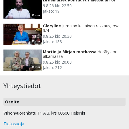
9.8.26 klo 22.50
Jakso: 19
10 min
Gloryline
Jumalan kaltainen rakkaus, osa
3/4
9.8.26 klo 20.30
Jakso: 183
30 min
Martin ja Mirjan matkassa
Herätys on
alkamassa
9.8.26 klo 20.00
Jakso: 212
30 min
Yhteystiedot
Osoite
Vilhonvuorenkatu 11 A 3. krs 00500 Helsinki
Tietosuoja