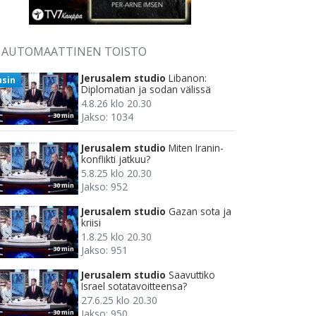
AUTOMAATTINEN TOISTO
Jerusalem studio
Libanon:
usin
Diplomatian ja sodan välissä
4.8.26 klo 20.30
Jakso: 1034
30 min
Jerusalem studio
Miten Iranin-
konflikti jatkuu?
5.8.25 klo 20.30
Jakso: 952
30 min
Jerusalem studio
Gazan sota ja
kriisi
1.8.25 klo 20.30
Jakso: 951
30 min
Jerusalem studio
Saavuttiko
Israel sotatavoitteensa?
27.6.25 klo 20.30
Jakso: 950
30 min