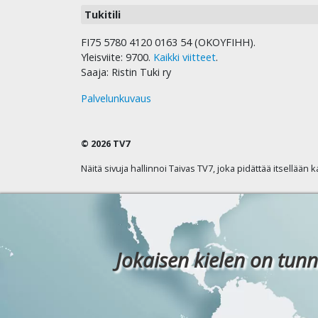
Tukitili
FI75 5780 4120 0163 54 (OKOYFIHH).
Yleisviite: 9700.
Kaikki viitteet
.
Saaja: Ristin Tuki ry
Palvelunkuvaus
© 2026 TV7
Näitä sivuja hallinnoi Taivas TV7, joka pidättää itsellään 
Jokaisen kielen on tunn