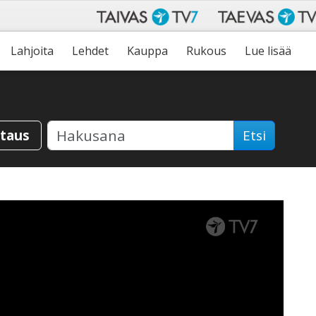
Lahjoita
Lehdet
Kauppa
Rukous
Lue lisää
staus
Etsi