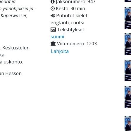
öörit ja
Jaksonumero: 947
n ydinohjuksia ja -
Kesto: 30 min
i Kuperwasser,
Puhutut kielet:
englanti, ruotsi
Tekstitykset:
suomi
Viitenumero: 1203
. Keskustelun
Lahjoita
ka,
kä uskonto.
an Hessen.