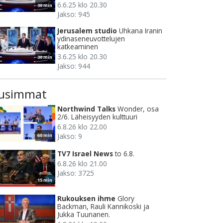
6.6.25 klo 20.30
30 min
Jakso: 945
Jerusalem studio
Uhkana Iranin
ydinaseneuvottelujen
katkeaminen
3.6.25 klo 20.30
30 min
Jakso: 944
usimmat
Northwind Talks
Wonder, osa
2/6. Läheisyyden kulttuuri
6.8.26 klo 22.00
Jakso: 9
60 min
TV7 Israel News
to 6.8.
6.8.26 klo 21.00
Jakso: 3725
15 min
Rukouksen ihme
Glory
Backman, Rauli Kannikoski ja
Jukka Tuunanen.