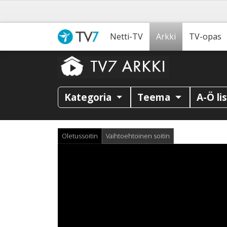
Netti-TV
Arkki
TV-opas
Kategoria
Teema
A-Ö li
Oletussoitin
Vaihtoehtoinen soitin