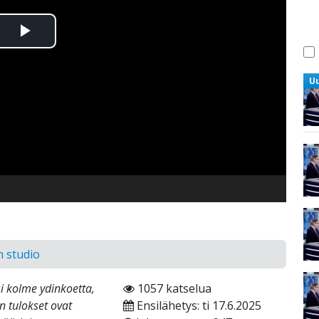
Toista
Video
U
m studio
si kolme ydinkoetta,
1057 katselua
n tulokset ovat
Ensilähetys: ti 17.6.2025