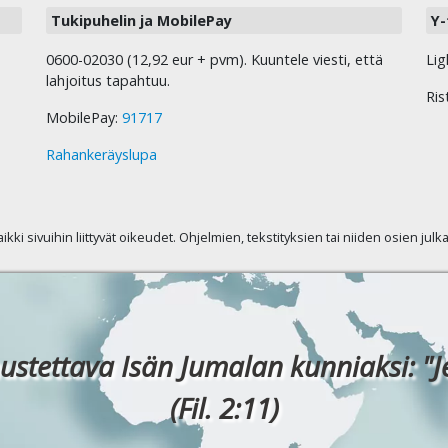
Tukipuhelin ja MobilePay
Y-
0600-02030 (12,92 eur + pvm). Kuuntele viesti, että
Lig
lahjoitus tapahtuu.
Ris
MobilePay:
91717
Rahankeräyslupa
kaikki sivuihin liittyvät oikeudet. Ohjelmien, tekstityksien tai niiden osien jul
ustettava Isän Jumalan kunniaksi: "J
(Fil. 2:11)