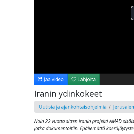
Jaa video
Lahjoita
Iranin ydinkokeet
Uutisia ja ajankohtaisohjelmia
Jerusale
Noin 22 vuotta sitten Iranin projekti AMAD sisäl
jotka dokumentoitiin. Epäilemättä koeräjäytyste