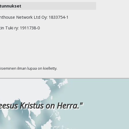
tunnukset
hthouse Network Ltd Oy: 1833754-1
tin Tuki ry: 1911738-0
kaiseminen ilman lupaa on kielletty.
eesus Kristus on Herra."