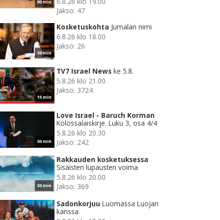
6.8.26 klo 19.00
90 min
Jakso: 47
Kosketuskohta
Jumalan nimi
6.8.26 klo 18.00
Jakso: 26
30 min
TV7 Israel News
ke 5.8.
5.8.26 klo 21.00
Jakso: 3724
15 min
Love Israel - Baruch Korman
Kolossalaiskirje. Luku 3, osa 4/4
5.8.26 klo 20.30
Jakso: 242
30 min
Rakkauden kosketuksessa
Sisäisten lupausten voima
5.8.26 klo 20.00
Jakso: 369
30 min
Sadonkorjuu
Luomassa Luojan
kanssa