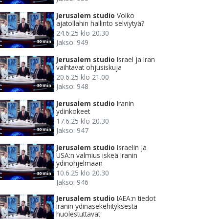
Jerusalem studio
Voiko
ajatollahin hallinto selviytyä?
24.6.25 klo 20.30
Jakso: 949
30 min
Jerusalem studio
Israel ja Iran
vaihtavat ohjusiskuja
20.6.25 klo 21.00
Jakso: 948
30 min
Jerusalem studio
Iranin
ydinkokeet
17.6.25 klo 20.30
Jakso: 947
30 min
Jerusalem studio
Israelin ja
USA:n valmius iskeä Iranin
ydinohjelmaan
10.6.25 klo 20.30
30 min
Jakso: 946
Jerusalem studio
IAEA:n tiedot
Iranin ydinasekehityksestä
huolestuttavat