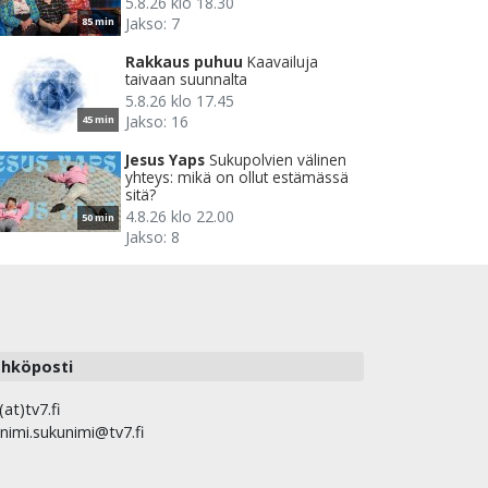
5.8.26 klo 18.30
Jakso: 7
85 min
Rakkaus puhuu
Kaavailuja
taivaan suunnalta
5.8.26 klo 17.45
Jakso: 16
45 min
Jesus Yaps
Sukupolvien välinen
yhteys: mikä on ollut estämässä
sitä?
4.8.26 klo 22.00
50 min
Jakso: 8
hköposti
(at)tv7.fi
nimi.sukunimi@tv7.fi