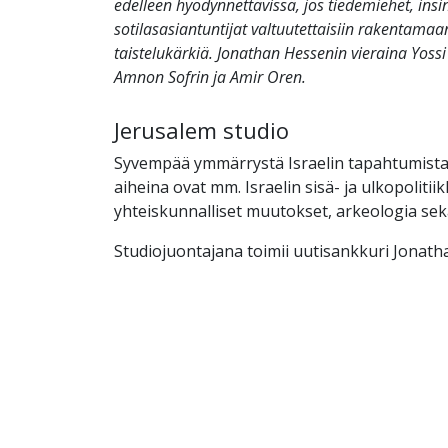
edelleen hyödynnettävissä, jos tiedemiehet, insin
sotilasasiantuntijat valtuutettaisiin rakentamaa
taistelukärkiä. Jonathan Hessenin vieraina Yoss
Amnon Sofrin ja Amir Oren.
Jerusalem studio
Syvempää ymmärrystä Israelin tapahtumista
aiheina ovat mm. Israelin sisä- ja ulkopolitiik
yhteiskunnalliset muutokset, arkeologia se
Studiojuontajana toimii uutisankkuri Jonath