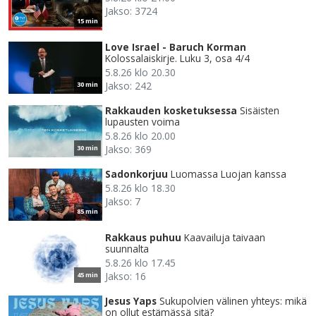
Jakso: 3724
15 min
Love Israel - Baruch Korman
Kolossalaiskirje. Luku 3, osa 4/4
5.8.26 klo 20.30
Jakso: 242
30 min
Rakkauden kosketuksessa
Sisäisten
lupausten voima
5.8.26 klo 20.00
Jakso: 369
30 min
Sadonkorjuu
Luomassa Luojan kanssa
5.8.26 klo 18.30
Jakso: 7
85 min
Rakkaus puhuu
Kaavailuja taivaan
suunnalta
5.8.26 klo 17.45
Jakso: 16
45 min
Jesus Yaps
Sukupolvien välinen yhteys: mikä
on ollut estämässä sitä?