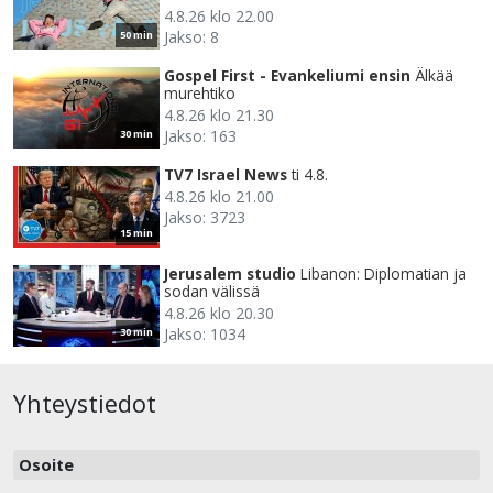
4.8.26 klo 22.00
Jakso: 8
50 min
Gospel First - Evankeliumi ensin
Älkää
murehtiko
4.8.26 klo 21.30
Jakso: 163
30 min
TV7 Israel News
ti 4.8.
4.8.26 klo 21.00
Jakso: 3723
15 min
Jerusalem studio
Libanon: Diplomatian ja
sodan välissä
4.8.26 klo 20.30
Jakso: 1034
30 min
Yhteystiedot
Osoite