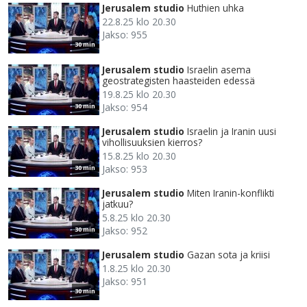
Jerusalem studio
Huthien uhka
22.8.25 klo 20.30
Jakso: 955
30 min
Jerusalem studio
Israelin asema
geostrategisten haasteiden edessä
19.8.25 klo 20.30
Jakso: 954
30 min
Jerusalem studio
Israelin ja Iranin uusi
vihollisuuksien kierros?
15.8.25 klo 20.30
Jakso: 953
30 min
Jerusalem studio
Miten Iranin-konflikti
jatkuu?
5.8.25 klo 20.30
Jakso: 952
30 min
Jerusalem studio
Gazan sota ja kriisi
1.8.25 klo 20.30
Jakso: 951
30 min