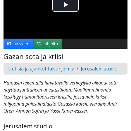
Toista
Video
Jaa video
Lahjoita
Gazan sota ja kriisi
Uutisia ja ajankohtaisohjelmia
Jerusalem studio
Hamasin tekemällä hirvittävällä verilöylyllä alkanut sota
näyttää juuttuneen uuvutustilaan. Maailman huomio
keskittyy humanitaariseen kriisiin, jossa noin kaksi
miljoonaa palestiinalaista Gazassa kärsii. Vieraina Amir
Oren, Amnon Sofrin ja Yossi Kuperwasser.
Jerusalem studio