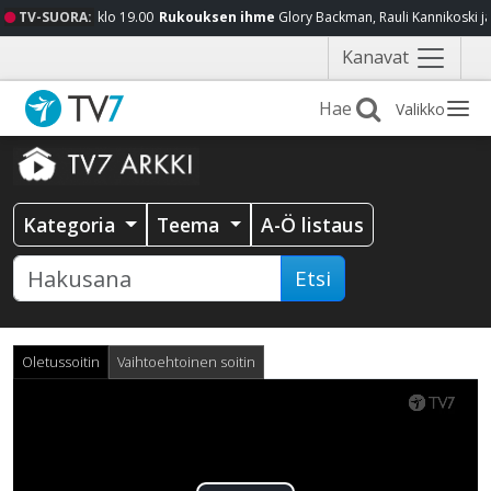
TV-SUORA:
klo 19.00
Rukouksen ihme
Glory Backman, Rauli Kannikoski j
Näytä
Kanavat
valikko
Valikko
Kategoria
Teema
A-Ö listaus
Etsi
Oletussoitin
Vaihtoehtoinen soitin