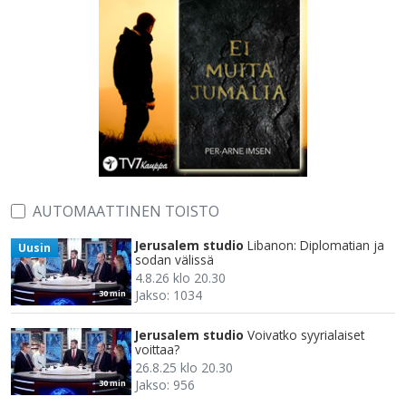
AUTOMAATTINEN TOISTO
Jerusalem studio
Libanon: Diplomatian ja
Uusin
sodan välissä
4.8.26 klo 20.30
Jakso: 1034
30 min
Jerusalem studio
Voivatko syyrialaiset
voittaa?
26.8.25 klo 20.30
Jakso: 956
30 min