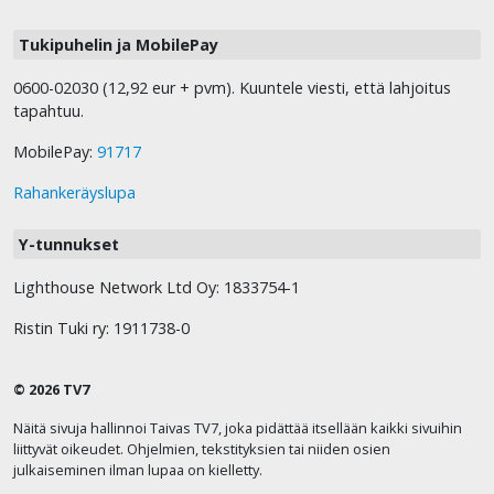
Tukipuhelin ja MobilePay
0600-02030 (12,92 eur + pvm). Kuuntele viesti, että lahjoitus
tapahtuu.
MobilePay:
91717
Rahankeräyslupa
Y-tunnukset
Lighthouse Network Ltd Oy: 1833754-1
Ristin Tuki ry: 1911738-0
© 2026 TV7
Näitä sivuja hallinnoi Taivas TV7, joka pidättää itsellään kaikki sivuihin
liittyvät oikeudet. Ohjelmien, tekstityksien tai niiden osien
julkaiseminen ilman lupaa on kielletty.