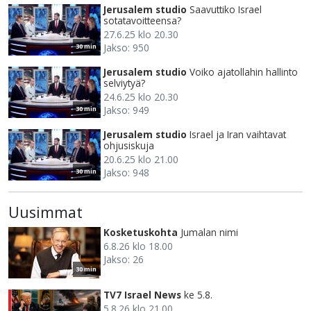
Jerusalem studio
Saavuttiko Israel
sotatavoitteensa?
27.6.25 klo 20.30
Jakso: 950
30 min
Jerusalem studio
Voiko ajatollahin hallinto
selviytyä?
24.6.25 klo 20.30
Jakso: 949
30 min
Jerusalem studio
Israel ja Iran vaihtavat
ohjusiskuja
20.6.25 klo 21.00
Jakso: 948
30 min
Uusimmat
Kosketuskohta
Jumalan nimi
6.8.26 klo 18.00
Jakso: 26
30 min
TV7 Israel News
ke 5.8.
5.8.26 klo 21.00