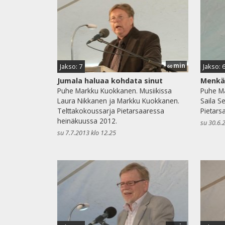
min
Jakso: 7
Jakso: 
60
Jumala haluaa kohdata sinut
Menkää
Puhe Markku Kuokkanen. Musiikissa
Puhe Ma
Laura Nikkanen ja Markku Kuokkanen.
Saila S
Telttakokoussarja Pietarsaaressa
Pietars
heinäkuussa 2012.
su 30.6.
su 7.7.2013 klo 12.25