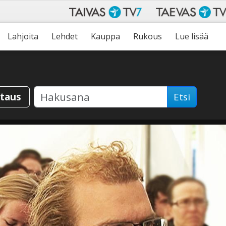
Lahjoita
Lehdet
Kauppa
Rukous
Lue lisää
staus
Etsi