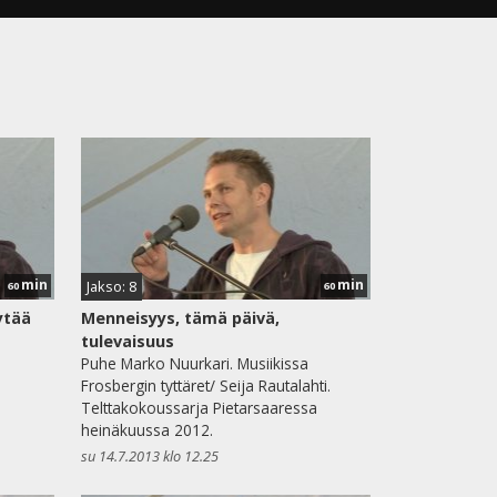
min
min
Jakso: 8
60
60
ytää
Menneisyys, tämä päivä,
tulevaisuus
Puhe Marko Nuurkari. Musiikissa
Frosbergin tyttäret/ Seija Rautalahti.
a
Telttakokoussarja Pietarsaaressa
heinäkuussa 2012.
su 14.7.2013 klo 12.25