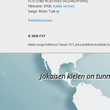
FI75 5780 4120 0163 54 (OKOYFIHH).
Yleisviite: 9700.
Kaikki viitteet
.
Saaja: Ristin Tuki ry
Palvelunkuvaus
© 2026 TV7
Näitä sivuja hallinnoi Taivas TV7, joka pidättää itsellään 
Jokaisen kielen on tunn