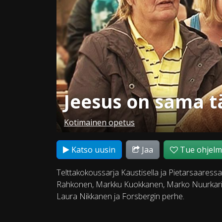
Jeesus on sama 
Kotimainen opetus
Katso uusin
Jaa
Tue ohjel
Telttakokoussarja Kaustisella ja Pietarsaaress
Rahkonen, Markku Kuokkanen, Marko Nuurkari ja
Laura Nikkanen ja Forsbergin perhe.