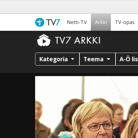
Netti-TV
Arkki
TV-opas
Kategoria
Teema
A-Ö li