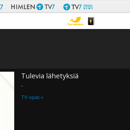
Tulevia lähetyksiä
-
TV-opas »