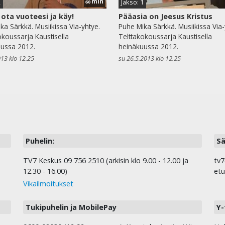
min
2
Jakso: 1
60
ota vuoteesi ja käy!
Pääasia on Jeesus Kristus
ka Särkkä. Musiikissa Via-yhtye.
Puhe Mika Särkkä. Musiikissa Via-
okoussarja Kaustisella
Telttakokoussarja Kaustisella
ussa 2012.
heinäkuussa 2012.
013 klo 12.25
su 26.5.2013 klo 12.25
Puhelin:
Sä
TV7 Keskus 09 756 2510 (arkisin klo 9.00 - 12.00 ja
tv7
12.30 - 16.00)
etu
Vikailmoitukset
Tukipuhelin ja MobilePay
Y-