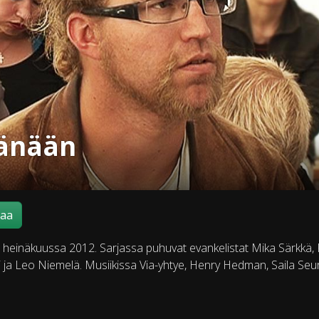
tänään
maa
a heinäkuussa 2012. Sarjassa puhuvat evankelistat Mika Särkkä, 
 Leo Niemelä. Musiikissa Via-yhtye, Henry Hedman, Saila Seuru