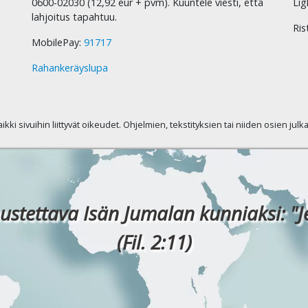
0600-02030 (12,92 eur + pvm). Kuuntele viesti, että
Lig
lahjoitus tapahtuu.
Ris
MobilePay:
91717
Rahankeräyslupa
kaikki sivuihin liittyvät oikeudet. Ohjelmien, tekstityksien tai niiden osien jul
ustettava Isän Jumalan kunniaksi: "J
(Fil. 2:11)