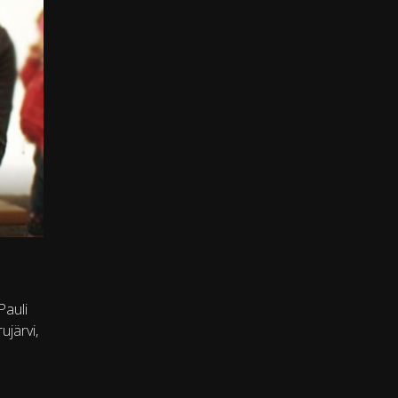
Pauli
järvi,