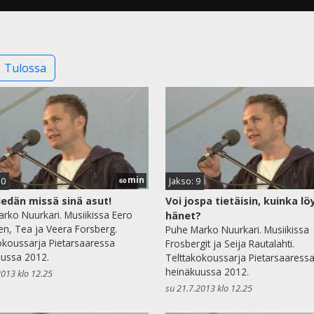
Tulossa
min
10
Jakso: 9
60
iedän missä sinä asut!
Voi jospa tietäisin, kuinka lö
rko Nuurkari. Musiikissa Eero
hänet?
n, Tea ja Veera Forsberg.
Puhe Marko Nuurkari. Musiikissa
okoussarja Pietarsaaressa
Frosbergit ja Seija Rautalahti.
ussa 2012.
Telttakokoussarja Pietarsaaress
heinäkuussa 2012.
2013 klo 12.25
su 21.7.2013 klo 12.25