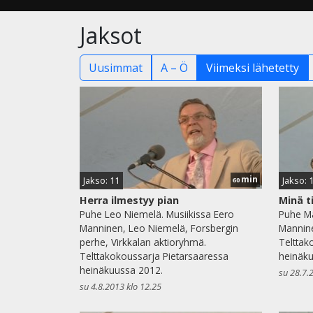
Jaksot
Uusimmat
A – Ö
Viimeksi lähetetty
min
Jakso: 11
Jakso: 
60
Herra ilmestyy pian
Minä t
Puhe Leo Niemelä. Musiikissa Eero
Puhe Ma
Manninen, Leo Niemelä, Forsbergin
Mannine
perhe, Virkkalan aktioryhmä.
Telttak
Telttakokoussarja Pietarsaaressa
heinäku
heinäkuussa 2012.
su 28.7.
su 4.8.2013 klo 12.25