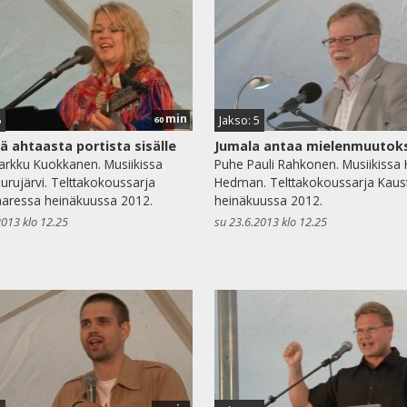
min
6
Jakso: 5
60
 ahtaasta portista sisälle
Jumala antaa mielenmuutok
rkku Kuokkanen. Musiikissa
Puhe Pauli Rahkonen. Musiikissa
eurujärvi. Telttakokoussarja
Hedman. Telttakokoussarja Kaust
aaressa heinäkuussa 2012.
heinäkuussa 2012.
2013 klo 12.25
su 23.6.2013 klo 12.25