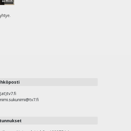
min
60
yhtye.
hköposti
(at)tv7.fi
nimi.sukunimi@tv7.fi
tunnukset