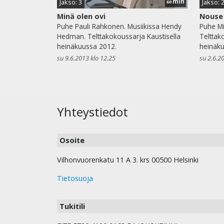
min
Jakso: 3
Jakso: 
60
Minä olen ovi
Nouse 
Puhe Pauli Rahkonen. Musiikissa Hendy
Puhe Mi
Hedman. Telttakokoussarja Kaustisella
Telttak
heinäkuussa 2012.
heinäku
su 9.6.2013 klo 12.25
su 2.6.2
Yhteystiedot
Osoite
Vilhonvuorenkatu 11 A 3. krs 00500 Helsinki
Tietosuoja
Tukitili