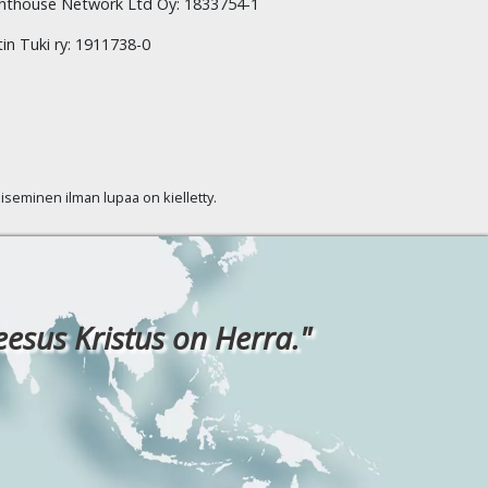
hthouse Network Ltd Oy: 1833754-1
tin Tuki ry: 1911738-0
kaiseminen ilman lupaa on kielletty.
eesus Kristus on Herra."