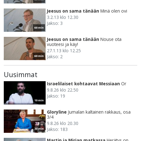
Jeesus on sama tänään
Minä olen ovi
3.2.13 klo 12.30
Jakso: 3
60 min
Jeesus on sama tänään
Nouse ota
vuoteesi ja käy!
27.1.13 klo 12.25
Jakso: 2
60 min
Uusimmat
Israelilaiset kohtaavat Messiaan
Or
9.8.26 klo 22.50
Jakso: 19
10 min
Gloryline
Jumalan kaltainen rakkaus, osa
3/4
9.8.26 klo 20.30
Jakso: 183
30 min
Martin ja Mirjan matkassa
Herätys on