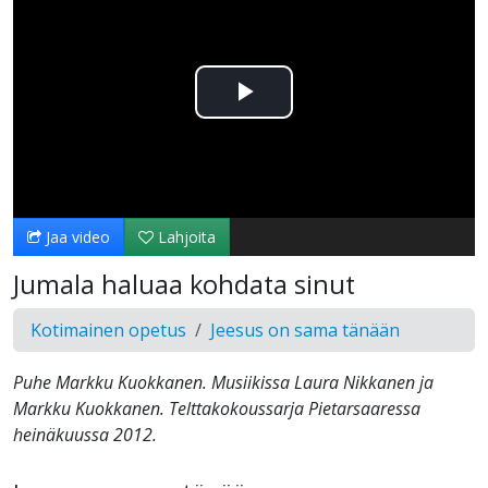
Toista
Video
Jaa video
Lahjoita
Jumala haluaa kohdata sinut
Kotimainen opetus
Jeesus on sama tänään
Puhe Markku Kuokkanen. Musiikissa Laura Nikkanen ja
Markku Kuokkanen. Telttakokoussarja Pietarsaaressa
heinäkuussa 2012.