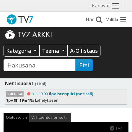
Näytä
Kanavat
valikko
Valikko
Kategoria
Teema
A-Ö listaus
Etsi
Nettisuorat
(1 Kpl)
klo 19.00
Ilpoistenpiiri (netissä)
TULOSSA
1pv 9h 19m 18s
Lähetykseen
Oletussoitin
Vaihtoehtoinen soitin