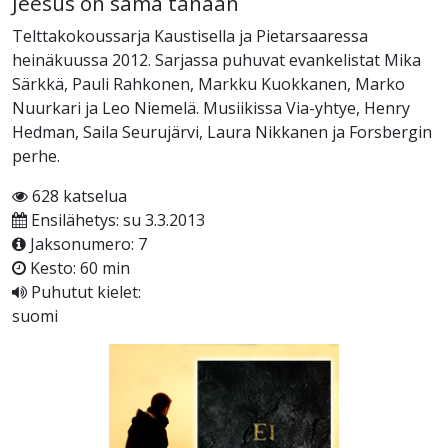
Jeesus on sama tänään
Telttakokoussarja Kaustisella ja Pietarsaaressa
heinäkuussa 2012. Sarjassa puhuvat evankelistat Mika
Särkkä, Pauli Rahkonen, Markku Kuokkanen, Marko
Nuurkari ja Leo Niemelä. Musiikissa Via-yhtye, Henry
Hedman, Saila Seurujärvi, Laura Nikkanen ja Forsbergin
perhe.
628 katselua
Ensilähetys: su 3.3.2013
Jaksonumero: 7
Kesto: 60 min
Puhutut kielet:
suomi