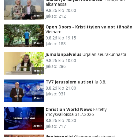
alkamassa
9.8.26 klo 20.00
Jakso: 212
30 min
Open Doors - Kristittyjen vainot tänään
Vietnam
9.8.26 klo 19.15
Jakso: 188
15 min
Jumalanpalvelus
Urjalan seurakunnasta
9.8.26 klo 10.00
Jakso: 286
45 min
TV7 Jerusalem uutiset
la 8.8.
8.8.26 klo 21.00
Jakso: 931
15 min
Christian World News
Esitetty
Yhdysvalloissa 31.7.2026
8.8.26 klo 20.30
Jakso: 717
30 min
Ilpoistenpiiri
Olemme pelastuneet