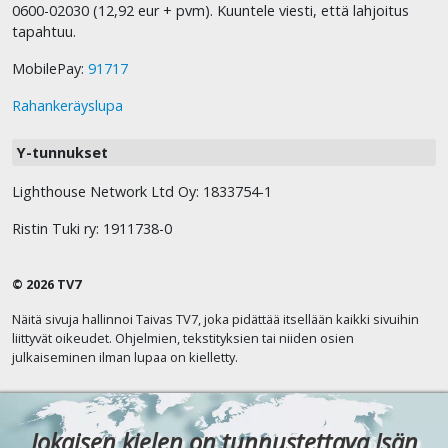
0600-02030 (12,92 eur + pvm). Kuuntele viesti, että lahjoitus
tapahtuu.
MobilePay:
91717
Rahankeräyslupa
Y-tunnukset
Lighthouse Network Ltd Oy: 1833754-1
Ristin Tuki ry: 1911738-0
© 2026 TV7
Näitä sivuja hallinnoi Taivas TV7, joka pidättää itsellään kaikki sivuihin
liittyvät oikeudet. Ohjelmien, tekstityksien tai niiden osien
julkaiseminen ilman lupaa on kielletty.
Jokaisen kielen on tunnustettava Isän