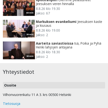
Jeesuksen veren hinnalla
8.8.26 klo 19.30
Jakso: 67
60 min
Markuksen evankeliumi
Jeesuksen kaste
ja kiusaus
8.8.26 klo 19.00
Jakso: 2
30 min
Aarteita saviastioissa
Isä, Poika ja Pyhä
Henki lahjojen antajana
8.8.26 klo 18.30
Jakso: 2
30 min
Yhteystiedot
Osoite
Vilhonvuorenkatu 11 A 3. krs 00500 Helsinki
Tietosuoja