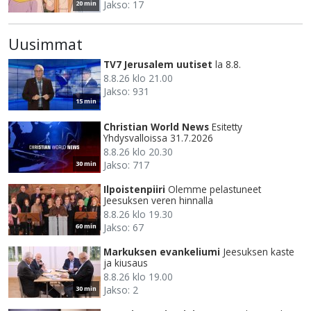
Jakso: 17
20 min
Uusimmat
TV7 Jerusalem uutiset
la 8.8.
8.8.26 klo 21.00
Jakso: 931
15 min
Christian World News
Esitetty
Yhdysvalloissa 31.7.2026
8.8.26 klo 20.30
Jakso: 717
30 min
Ilpoistenpiiri
Olemme pelastuneet
Jeesuksen veren hinnalla
8.8.26 klo 19.30
Jakso: 67
60 min
Markuksen evankeliumi
Jeesuksen kaste
ja kiusaus
8.8.26 klo 19.00
Jakso: 2
30 min