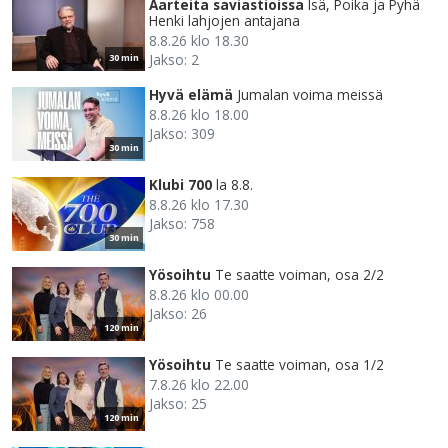
Aarteita saviastioissa
Isä, Poika ja Pyhä
Henki lahjojen antajana
8.8.26 klo 18.30
Jakso: 2
30 min
Hyvä elämä
Jumalan voima meissä
8.8.26 klo 18.00
Jakso: 309
30 min
Klubi 700
la 8.8.
8.8.26 klo 17.30
Jakso: 758
30 min
Yösoihtu
Te saatte voiman, osa 2/2
8.8.26 klo 00.00
Jakso: 26
120 min
Yösoihtu
Te saatte voiman, osa 1/2
7.8.26 klo 22.00
Jakso: 25
120 min