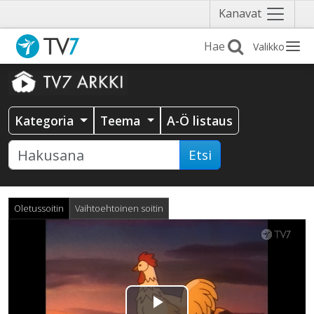
Näytä
Kanavat
valikko
Valikko
Kategoria
Teema
A-Ö listaus
Etsi
Oletussoitin
Vaihtoehtoinen soitin