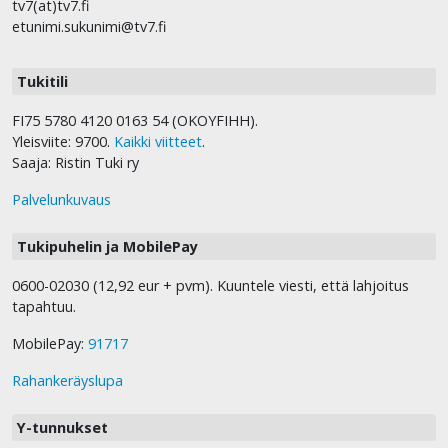
tv7(at)tv7.fi
etunimi.sukunimi@tv7.fi
Tukitili
FI75 5780 4120 0163 54 (OKOYFIHH).
Yleisviite: 9700.
Kaikki viitteet
.
Saaja: Ristin Tuki ry
Palvelunkuvaus
Tukipuhelin ja MobilePay
0600-02030 (12,92 eur + pvm). Kuuntele viesti, että lahjoitus
tapahtuu.
MobilePay:
91717
Rahankeräyslupa
Y-tunnukset