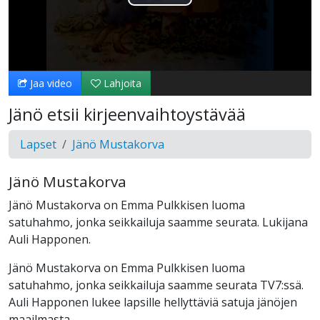
Toista
Video
Jaa video
Lahjoita
Jänö etsii kirjeenvaihtoystävää
Lapset
Jänö Mustakorva
Jänö Mustakorva
Jänö Mustakorva on Emma Pulkkisen luoma
satuhahmo, jonka seikkailuja saamme seurata. Lukijana
Auli Happonen.
Jänö Mustakorva on Emma Pulkkisen luoma
satuhahmo, jonka seikkailuja saamme seurata TV7:ssä.
Auli Happonen lukee lapsille hellyttäviä satuja jänöjen
maailmasta.