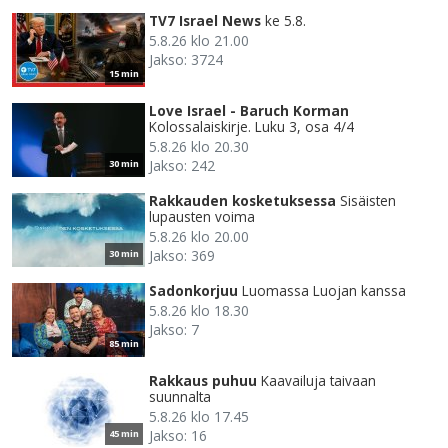
TV7 Israel News
ke 5.8.
5.8.26 klo 21.00
Jakso: 3724
15 min
Love Israel - Baruch Korman
Kolossalaiskirje. Luku 3, osa 4/4
5.8.26 klo 20.30
Jakso: 242
30 min
Rakkauden kosketuksessa
Sisäisten
lupausten voima
5.8.26 klo 20.00
Jakso: 369
30 min
Sadonkorjuu
Luomassa Luojan kanssa
5.8.26 klo 18.30
Jakso: 7
85 min
Rakkaus puhuu
Kaavailuja taivaan
suunnalta
5.8.26 klo 17.45
Jakso: 16
45 min