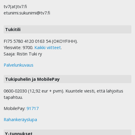
tv7(at)tv7.fi
etunimi.sukunimi@tv7.fi
Tukitili
FI75 5780 4120 0163 54 (OKOYFIHH).
Yleisviite: 9700.
Kaikki viitteet
.
Saaja: Ristin Tuki ry
Palvelunkuvaus
Tukipuhelin ja MobilePay
0600-02030 (12,92 eur + pvm). Kuuntele viesti, että lahjoitus
tapahtuu.
MobilePay:
91717
Rahankeräyslupa
Y-tunnukset