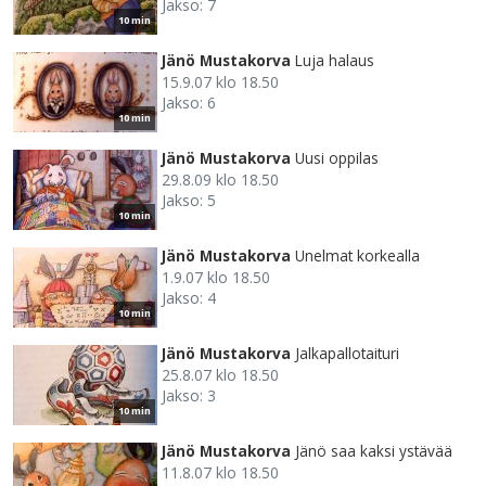
Jakso: 7
10 min
Jänö Mustakorva
Luja halaus
15.9.07 klo 18.50
Jakso: 6
10 min
Jänö Mustakorva
Uusi oppilas
29.8.09 klo 18.50
Jakso: 5
10 min
Jänö Mustakorva
Unelmat korkealla
1.9.07 klo 18.50
Jakso: 4
10 min
Jänö Mustakorva
Jalkapallotaituri
25.8.07 klo 18.50
Jakso: 3
10 min
Jänö Mustakorva
Jänö saa kaksi ystävää
11.8.07 klo 18.50