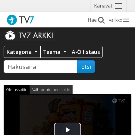
Näytä
Kanavat
valikko
Valikko
Kategoria
Teema
A-Ö listaus
Etsi
Oletussoitin
Vaihtoehtoinen soitin