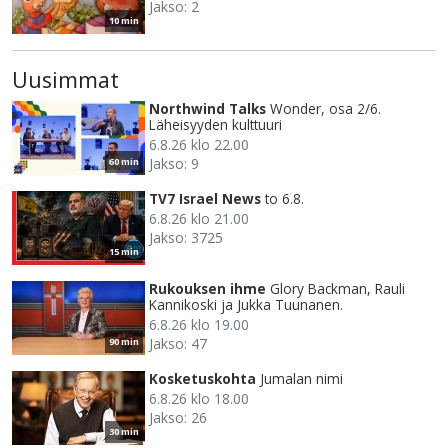
Jakso: 2
10 min
Uusimmat
Northwind Talks
Wonder, osa 2/6.
Läheisyyden kulttuuri
6.8.26 klo 22.00
Jakso: 9
60 min
TV7 Israel News
to 6.8.
6.8.26 klo 21.00
Jakso: 3725
15 min
Rukouksen ihme
Glory Backman, Rauli
Kannikoski ja Jukka Tuunanen.
6.8.26 klo 19.00
Jakso: 47
90 min
Kosketuskohta
Jumalan nimi
6.8.26 klo 18.00
Jakso: 26
30 min