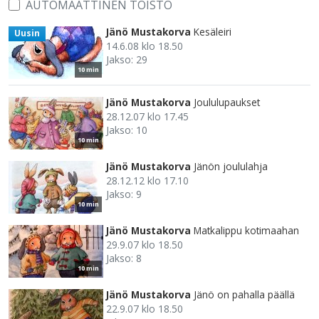
AUTOMAATTINEN TOISTO
Jänö Mustakorva
Kesäleiri
Uusin
14.6.08 klo 18.50
Jakso: 29
10 min
Jänö Mustakorva
Joululupaukset
28.12.07 klo 17.45
Jakso: 10
10 min
Jänö Mustakorva
Jänön joululahja
28.12.12 klo 17.10
Jakso: 9
10 min
Jänö Mustakorva
Matkalippu kotimaahan
29.9.07 klo 18.50
Jakso: 8
10 min
Jänö Mustakorva
Jänö on pahalla päällä
22.9.07 klo 18.50