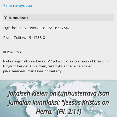
Rahankeräyslupa
Y-tunnukset
Lighthouse Network Ltd Oy: 1833754-1
Ristin Tuki ry: 1911738-0
© 2026 TV7
Näitä sivuja hallinnoi Taivas TV7, joka pidättää itsellään kaikki sivuihin
liittyvät oikeudet. Ohjelmien, tekstityksien tai niiden osien
julkaiseminen ilman lupaa on kielletty.
Jokaisen kielen on tunnustettava Isän
Jumalan kunniaksi: "Jeesus Kristus on
Herra." (Fil. 2:11)