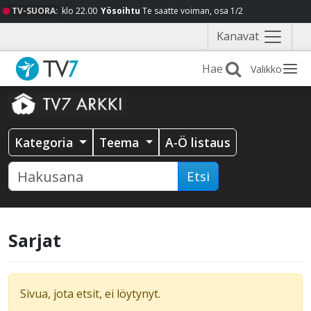
TV-SUORA:
klo 22.00
Yösoihtu
Te saatte voiman, osa 1/2
Näytä
Kanavat
valikko
Valikko
Kategoria
Teema
A-Ö listaus
Etsi
Sarjat
Sivua, jota etsit, ei löytynyt.