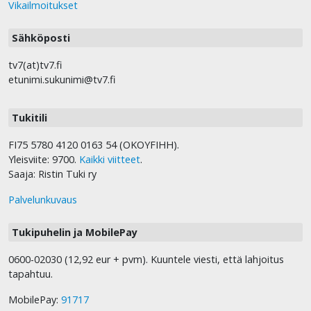
Vikailmoitukset
Sähköposti
tv7(at)tv7.fi
etunimi.sukunimi@tv7.fi
Tukitili
FI75 5780 4120 0163 54 (OKOYFIHH).
Yleisviite: 9700.
Kaikki viitteet
.
Saaja: Ristin Tuki ry
Palvelunkuvaus
Tukipuhelin ja MobilePay
0600-02030 (12,92 eur + pvm). Kuuntele viesti, että lahjoitus
tapahtuu.
MobilePay:
91717