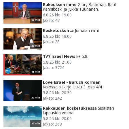
Rukouksen ihme
Glory Backman, Rauli
Kannikoski ja Jukka Tuunanen.
6.8.26 klo 19.00
Jakso: 47
90 min
Kosketuskohta
Jumalan nimi
6.8.26 klo 18.00
Jakso: 26
30 min
TV7 Israel News
ke 5.8.
5.8.26 klo 21.00
Jakso: 3724
15 min
Love Israel - Baruch Korman
Kolossalaiskirje. Luku 3, osa 4/4
5.8.26 klo 20.30
Jakso: 242
30 min
Rakkauden kosketuksessa
Sisäisten
lupausten voima
5.8.26 klo 20.00
Jakso: 369
30 min