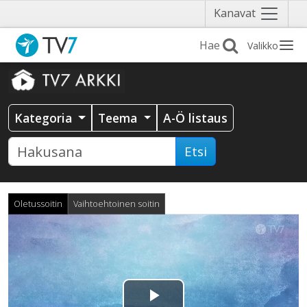
Näytä
Kanavat
valikko
Valikko
Kategoria
Teema
A-Ö listaus
Etsi
Oletussoitin
Vaihtoehtoinen soitin