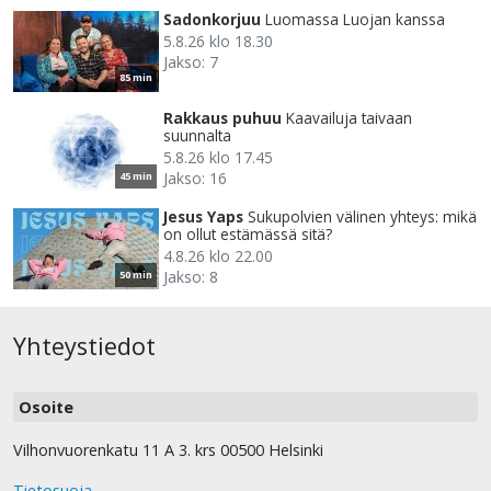
Sadonkorjuu
Luomassa Luojan kanssa
5.8.26 klo 18.30
Jakso: 7
85 min
Rakkaus puhuu
Kaavailuja taivaan
suunnalta
5.8.26 klo 17.45
Jakso: 16
45 min
Jesus Yaps
Sukupolvien välinen yhteys: mikä
on ollut estämässä sitä?
4.8.26 klo 22.00
Jakso: 8
50 min
Yhteystiedot
Osoite
Vilhonvuorenkatu 11 A 3. krs 00500 Helsinki
Tietosuoja