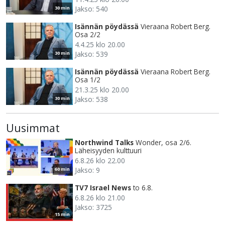
Jakso: 540
30 min
Isännän pöydässä
Vieraana Robert Berg.
Osa 2/2
4.4.25 klo 20.00
Jakso: 539
30 min
Isännän pöydässä
Vieraana Robert Berg.
Osa 1/2
21.3.25 klo 20.00
Jakso: 538
30 min
Uusimmat
Northwind Talks
Wonder, osa 2/6.
Läheisyyden kulttuuri
6.8.26 klo 22.00
Jakso: 9
60 min
TV7 Israel News
to 6.8.
6.8.26 klo 21.00
Jakso: 3725
15 min