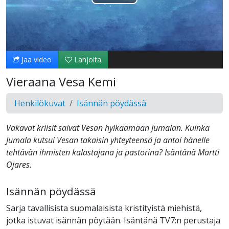
Toista
Video
Jaa video
Lahjoita
Vieraana Vesa Kemi
Henkilökuvat
Isännän pöydässä
Vakavat kriisit saivat Vesan hylkäämään Jumalan. Kuinka
Jumala kutsui Vesan takaisin yhteyteensä ja antoi hänelle
tehtävän ihmisten kalastajana ja pastorina? Isäntänä Martti
Ojares.
Isännän pöydässä
Sarja tavallisista suomalaisista kristityistä miehistä,
jotka istuvat isännän pöytään. Isäntänä TV7:n perustaja