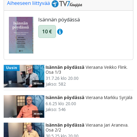
Aiheeseen liittyvää
Isännän pöydässä
10 €
Isännän pöydässä
Vieraana Veikko Flink.
Uusin
Osa 1/3
31.7.26 klo 20.00
Jakso: 582
30 min
Isännän pöydässä
Vieraana Markku Syrjälä
6.6.25 klo 20.00
Jakso: 546
30 min
Isännän pöydässä
Vieraana Jari Araneva.
Osa 2/2
30.5.25 klo 20.00