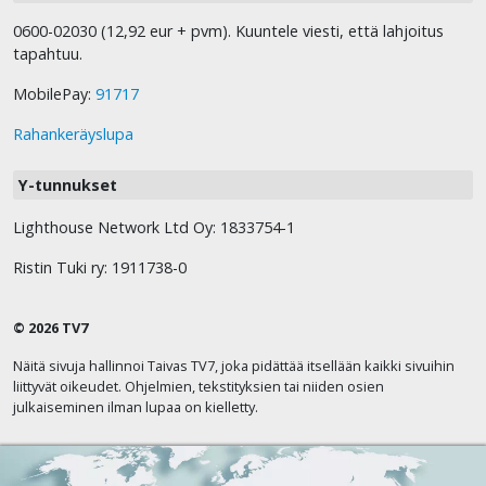
0600-02030 (12,92 eur + pvm). Kuuntele viesti, että lahjoitus
tapahtuu.
MobilePay:
91717
Rahankeräyslupa
Y-tunnukset
Lighthouse Network Ltd Oy: 1833754-1
Ristin Tuki ry: 1911738-0
© 2026 TV7
Näitä sivuja hallinnoi Taivas TV7, joka pidättää itsellään kaikki sivuihin
liittyvät oikeudet. Ohjelmien, tekstityksien tai niiden osien
julkaiseminen ilman lupaa on kielletty.