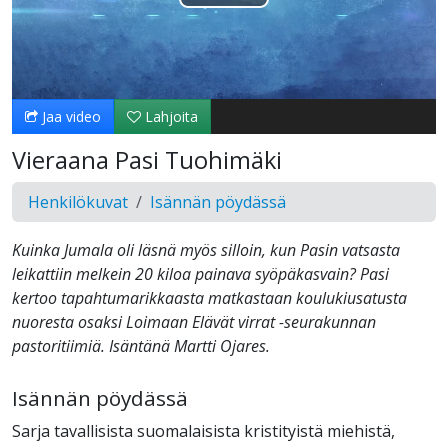
Toista
Video
Jaa video
Lahjoita
Vieraana Pasi Tuohimäki
Henkilökuvat
Isännän pöydässä
Kuinka Jumala oli läsnä myös silloin, kun Pasin vatsasta
leikattiin melkein 20 kiloa painava syöpäkasvain? Pasi
kertoo tapahtumarikkaasta matkastaan koulukiusatusta
nuoresta osaksi Loimaan Elävät virrat -seurakunnan
pastoritiimiä. Isäntänä Martti Ojares.
Isännän pöydässä
Sarja tavallisista suomalaisista kristityistä miehistä,