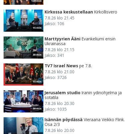
120 min
Kirkossa keskustellaan
Kirkollisvero
7.8.26 klo 21.45
Jakso: 106
15 min
Marttyyrien Ääni
Evankeliumi ensin
Ukrainassa
7.8.26 klo 21.15
Jakso: 341
30 min
TV7 Israel News
pe 7.8.
7.8.26 klo 21.00
Jakso: 3726
15 min
Jerusalem studio
Iranin ydinohjelma ja
sotatila
7.8.26 klo 20.30
Jakso: 1035
30 min
Isännän pöydässä
Vieraana Veikko Flink.
Osa 2/3
7.8.26 klo 20.00