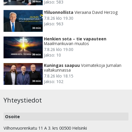
Jakso: 583
30 min
Yliluonnollista
Vieraana David Herzog
7.8.26 klo 19.30
Jakso: 963
30 min
Henkien sota – tie vapauteen
Maailmankuvan muutos
7.8.26 klo 19.00
Jakso: 10
30 min
Kuningas saapuu
Voimatekoja Jumalan
valtakunnassa
7.8.26 klo 18.15
Jakso: 102
30 min
Yhteystiedot
Osoite
Vilhonvuorenkatu 11 A 3. krs 00500 Helsinki