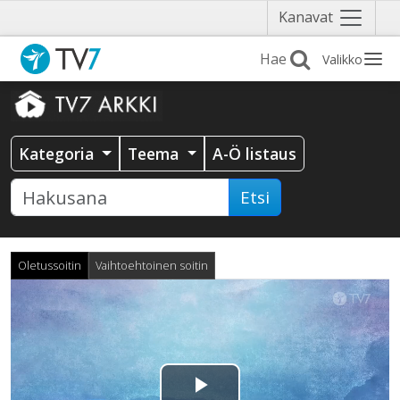
Näytä
Kanavat
valikko
Valikko
Kategoria
Teema
A-Ö listaus
Etsi
Oletussoitin
Vaihtoehtoinen soitin