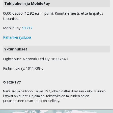
Tukipuhelin ja MobilePay
0600-02030 (12,92 eur + pvm). Kuuntele viesti, että lahjoitus
tapahtuu.
MobilePay:
91717
Rahankeräyslupa
Y-tunnukset
Lighthouse Network Ltd Oy: 1833754-1
Ristin Tuki ry: 1911738-0
© 2026 TV7
Näitä sivuja hallinnoi Taivas TV7, joka pidättää itsellään kaikki sivuihin
liittyvät oikeudet. Ohjelmien, tekstityksien tai niiden osien
julkaiseminen ilman lupaa on kielletty.