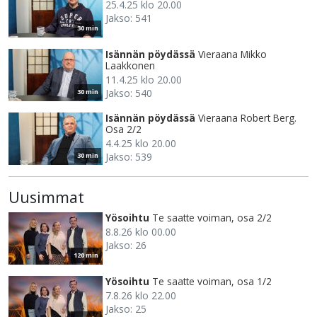
25.4.25 klo 20.00
Jakso: 541
30 min
Isännän pöydässä
Vieraana Mikko
Laakkonen
11.4.25 klo 20.00
Jakso: 540
30 min
Isännän pöydässä
Vieraana Robert Berg.
Osa 2/2
4.4.25 klo 20.00
Jakso: 539
30 min
Uusimmat
Yösoihtu
Te saatte voiman, osa 2/2
8.8.26 klo 00.00
Jakso: 26
120 min
Yösoihtu
Te saatte voiman, osa 1/2
7.8.26 klo 22.00
Jakso: 25