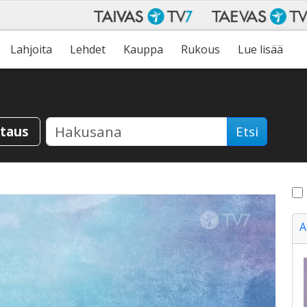
Lahjoita
Lehdet
Kauppa
Rukous
Lue lisää
staus
Etsi
A