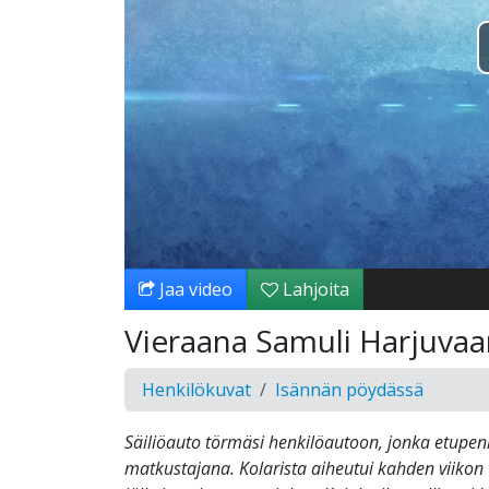
Jaa video
Lahjoita
Vieraana Samuli Harjuvaa
Henkilökuvat
Isännän pöydässä
Säiliöauto törmäsi henkilöautoon, jonka etupenk
matkustajana. Kolarista aiheutui kahden viikon