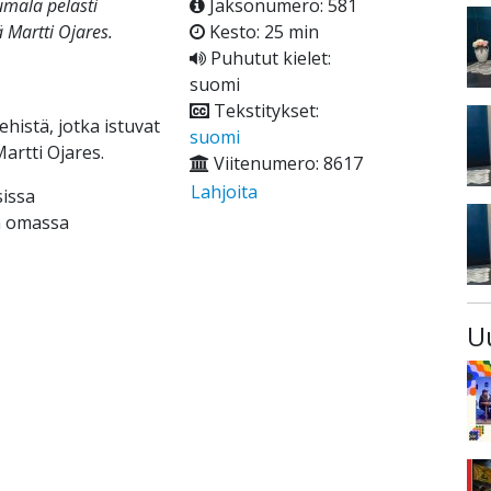
umala pelasti
Jaksonumero: 581
 Martti Ojares.
Kesto: 25 min
Puhutut kielet:
suomi
Tekstitykset:
ehistä, jotka istuvat
suomi
artti Ojares.
Viitenumero: 8617
Lahjoita
sissa
n omassa
U