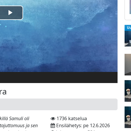
Toista
U
Video
ra
illä Samuli oli
1736 katselua
 tajuttomuus ja sen
Ensilähetys: pe 12.6.2026