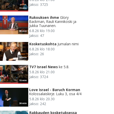
Jakso: 3725
15 min
Rukouksen ihme
Glory
Backman, Rauli Kannikoski ja
Jukka Tuunanen.
6.8.26 klo 19.00
90 min
Jakso: 47
Kosketuskohta
Jumalan nimi
6.8.26 klo 18.00
Jakso: 26
30 min
TV7 Israel News
ke 5.8.
5.8.26 klo 21.00
Jakso: 3724
15 min
Love Israel - Baruch Korman
Kolossalaiskirje. Luku 3, osa 4/4
5.8.26 klo 20.30
Jakso: 242
30 min
Rakkauden kosketuksessa