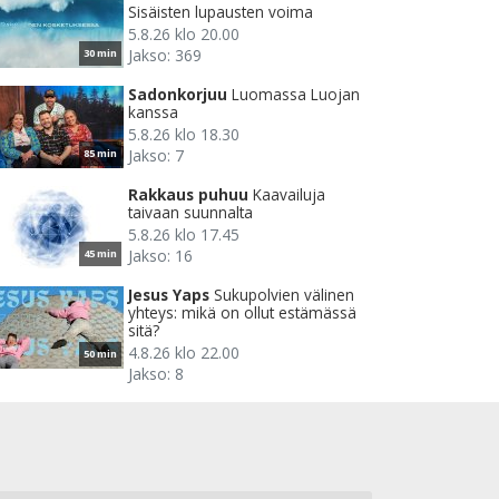
Sisäisten lupausten voima
5.8.26 klo 20.00
Jakso: 369
30 min
Sadonkorjuu
Luomassa Luojan
kanssa
5.8.26 klo 18.30
Jakso: 7
85 min
Rakkaus puhuu
Kaavailuja
taivaan suunnalta
5.8.26 klo 17.45
Jakso: 16
45 min
Jesus Yaps
Sukupolvien välinen
yhteys: mikä on ollut estämässä
sitä?
4.8.26 klo 22.00
50 min
Jakso: 8