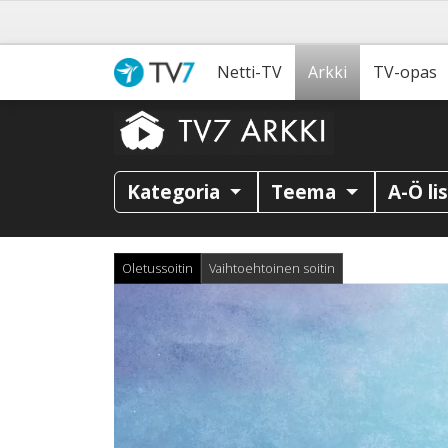
Netti-TV
Arkki
TV-opas
Kategoria
Teema
A-Ö li
Oletussoitin
Vaihtoehtoinen soitin