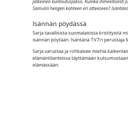
jälkeinen kuntoutusjakso. Kuinka ihmeellisesti J
Samulin hengen kahteen eri otteeseen? Isäntänä
Isännän pöydässä
Sarja tavallisista suomalaisista kristityistä mi
isännän pöytään. Isäntänä TV7:n perustaja M
Sarja varustaa ja rohkaisee miehiä kaikenlai
elämäntilanteissa täyttämään kutsumustaa
elämässään.