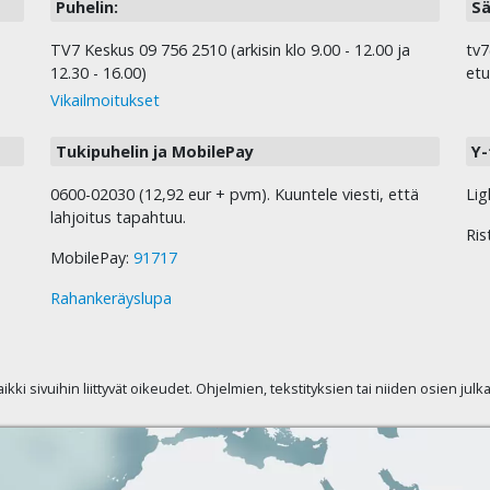
Puhelin:
Sä
TV7 Keskus 09 756 2510 (arkisin klo 9.00 - 12.00 ja
tv7
12.30 - 16.00)
etu
Vikailmoitukset
Tukipuhelin ja MobilePay
Y-
0600-02030 (12,92 eur + pvm). Kuuntele viesti, että
Lig
lahjoitus tapahtuu.
Ris
MobilePay:
91717
Rahankeräyslupa
kaikki sivuihin liittyvät oikeudet. Ohjelmien, tekstityksien tai niiden osien jul