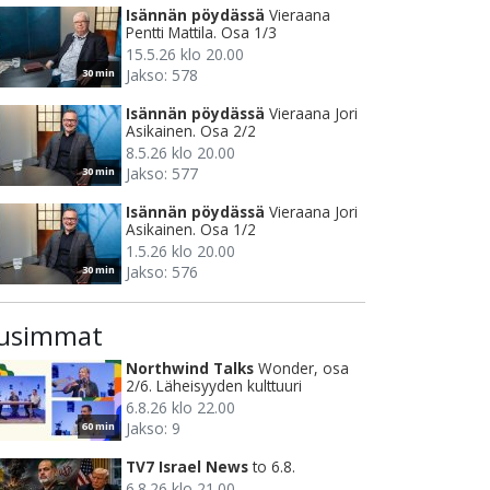
Isännän pöydässä
Vieraana
Pentti Mattila. Osa 1/3
15.5.26 klo 20.00
Jakso: 578
30 min
Isännän pöydässä
Vieraana Jori
Asikainen. Osa 2/2
8.5.26 klo 20.00
Jakso: 577
30 min
Isännän pöydässä
Vieraana Jori
Asikainen. Osa 1/2
1.5.26 klo 20.00
Jakso: 576
30 min
usimmat
Northwind Talks
Wonder, osa
2/6. Läheisyyden kulttuuri
6.8.26 klo 22.00
Jakso: 9
60 min
TV7 Israel News
to 6.8.
6.8.26 klo 21.00