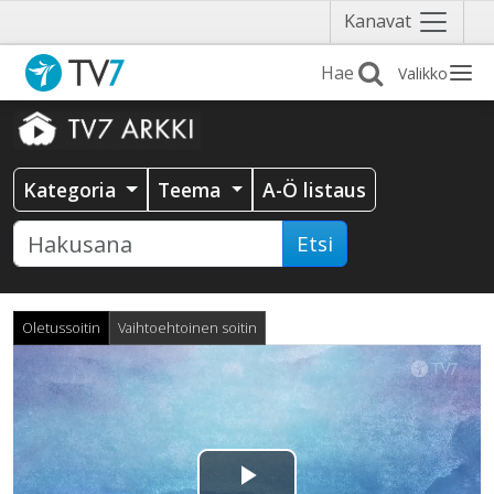
Näytä
Kanavat
valikko
Valikko
Kategoria
Teema
A-Ö listaus
Etsi
Oletussoitin
Vaihtoehtoinen soitin