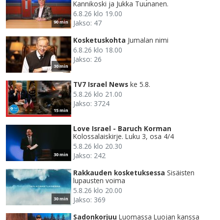
Kannikoski ja Jukka Tuunanen.
6.8.26 klo 19.00
Jakso: 47
90 min
Kosketuskohta
Jumalan nimi
6.8.26 klo 18.00
Jakso: 26
30 min
TV7 Israel News
ke 5.8.
5.8.26 klo 21.00
Jakso: 3724
15 min
Love Israel - Baruch Korman
Kolossalaiskirje. Luku 3, osa 4/4
5.8.26 klo 20.30
Jakso: 242
30 min
Rakkauden kosketuksessa
Sisäisten
lupausten voima
5.8.26 klo 20.00
Jakso: 369
30 min
Sadonkorjuu
Luomassa Luojan kanssa