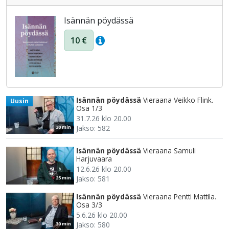
Isännän pöydässä
10 €
Isännän pöydässä
Vieraana Veikko Flink.
Uusin
Osa 1/3
31.7.26 klo 20.00
Jakso: 582
30 min
Isännän pöydässä
Vieraana Samuli
Harjuvaara
12.6.26 klo 20.00
Jakso: 581
25 min
Isännän pöydässä
Vieraana Pentti Mattila.
Osa 3/3
5.6.26 klo 20.00
Jakso: 580
30 min