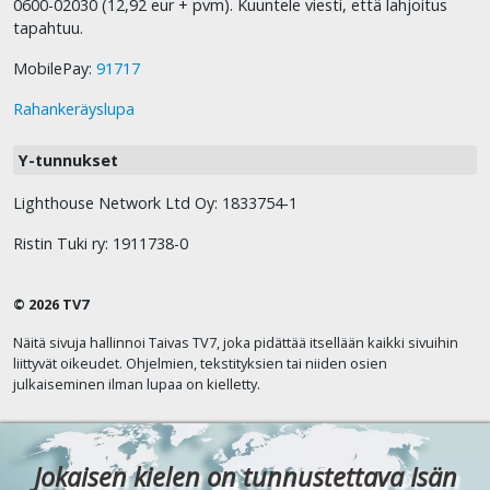
0600-02030 (12,92 eur + pvm). Kuuntele viesti, että lahjoitus
tapahtuu.
MobilePay:
91717
Rahankeräyslupa
Y-tunnukset
Lighthouse Network Ltd Oy: 1833754-1
Ristin Tuki ry: 1911738-0
© 2026 TV7
Näitä sivuja hallinnoi Taivas TV7, joka pidättää itsellään kaikki sivuihin
liittyvät oikeudet. Ohjelmien, tekstityksien tai niiden osien
julkaiseminen ilman lupaa on kielletty.
Jokaisen kielen on tunnustettava Isän