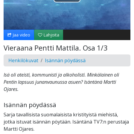
Toista
Video
Jaa video
Lahjoita
Vieraana Pentti Mattila. Osa 1/3
Henkilökuvat
Isännän pöydässä
Isä oli ateisti, kommunisti ja alkoholisti. Minkälainen oli
Pentin lapsuus junanvaunussa asuen? Isäntänä Martti
Ojares.
Isännän pöydässä
Sarja tavallisista suomalaisista kristityistä miehistä,
jotka istuvat isännän pöytään. Isäntänä TV7:n perustaja
Martti Ojares.