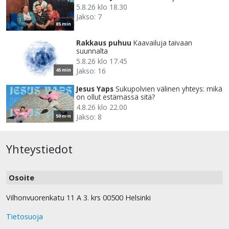
5.8.26 klo 18.30
Jakso: 7
85 min
Rakkaus puhuu
Kaavailuja taivaan
suunnalta
5.8.26 klo 17.45
Jakso: 16
45 min
Jesus Yaps
Sukupolvien välinen yhteys: mikä
on ollut estämässä sitä?
4.8.26 klo 22.00
Jakso: 8
50 min
Yhteystiedot
Osoite
Vilhonvuorenkatu 11 A 3. krs 00500 Helsinki
Tietosuoja