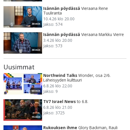
Isännän pöydässä
Vieraana Rene
Tuuliranta
10.4.26 klo 20.00
Jakso: 574
30 min
Isännän pöydässä
Vieraana Markku Vierre
3.4.26 klo 20.00
Jakso: 573
30 min
Uusimmat
Northwind Talks
Wonder, osa 2/6.
Läheisyyden kulttuuri
6.8.26 klo 22.00
Jakso: 9
60 min
TV7 Israel News
to 6.8.
6.8.26 klo 21.00
Jakso: 3725
15 min
Rukouksen ihme
Glory Backman, Rauli