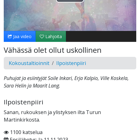
Toista
Video
Jaa video
Lahjoita
Vähässä olet ollut uskollinen
Kokoustaltioinnit
Ilpoistenpiiri
Puhujat ja esiintyjät Soile Inkari, Erja Kalpio, Ville Koskela,
Sara Helin ja Maarit Lang.
Ilpoistenpiiri
Sanan, rukouksen ja ylistyksen ilta Turun
Martinkirkosta.
1100 katselua
Ensilähetys: la 11.11.2023