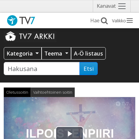
Näytä
Kanavat
valikko
Valikko
Kategoria
Teema
A-Ö listaus
Etsi
Oletussoitin
Vaihtoehtoinen soitin