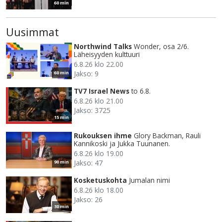
60 min
Uusimmat
Northwind Talks
Wonder, osa 2/6.
Läheisyyden kulttuuri
6.8.26 klo 22.00
Jakso: 9
60 min
TV7 Israel News
to 6.8.
6.8.26 klo 21.00
Jakso: 3725
15 min
Rukouksen ihme
Glory Backman, Rauli
Kannikoski ja Jukka Tuunanen.
6.8.26 klo 19.00
Jakso: 47
90 min
Kosketuskohta
Jumalan nimi
6.8.26 klo 18.00
Jakso: 26
30 min