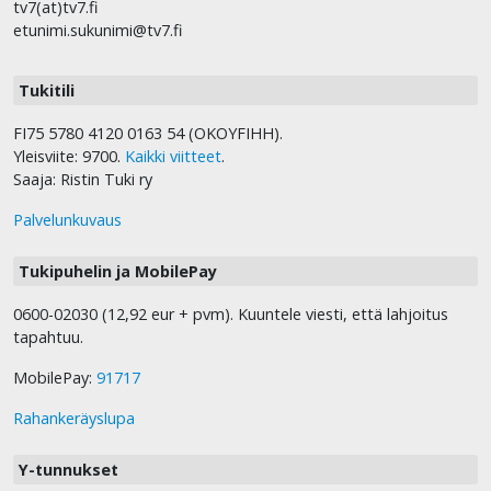
tv7(at)tv7.fi
etunimi.sukunimi@tv7.fi
Tukitili
FI75 5780 4120 0163 54 (OKOYFIHH).
Yleisviite: 9700.
Kaikki viitteet
.
Saaja: Ristin Tuki ry
Palvelunkuvaus
Tukipuhelin ja MobilePay
0600-02030 (12,92 eur + pvm). Kuuntele viesti, että lahjoitus
tapahtuu.
MobilePay:
91717
Rahankeräyslupa
Y-tunnukset