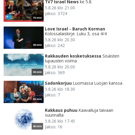
TV7 Israel News
ke 5.8.
5.8.26 klo 21.00
Jakso: 3724
15 min
Love Israel - Baruch Korman
Kolossalaiskirje. Luku 3, osa 4/4
5.8.26 klo 20.30
Jakso: 242
30 min
Rakkauden kosketuksessa
Sisäisten
lupausten voima
5.8.26 klo 20.00
Jakso: 369
30 min
Sadonkorjuu
Luomassa Luojan kanssa
5.8.26 klo 18.30
Jakso: 7
85 min
Rakkaus puhuu
Kaavailuja taivaan
suunnalta
5.8.26 klo 17.45
Jakso: 16
45 min