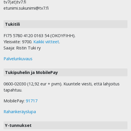
tv7(at)tv7.fi
etunimi.sukunimi@tv7.fi
Tukitili
FI75 5780 4120 0163 54 (OKOYFIHH).
Yleisviite: 9700.
Kaikki viitteet
.
Saaja: Ristin Tuki ry
Palvelunkuvaus
Tukipuhelin ja MobilePay
0600-02030 (12,92 eur + pvm). Kuuntele viesti, että lahjoitus
tapahtuu.
MobilePay:
91717
Rahankeräyslupa
Y-tunnukset