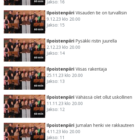
Jakso: 16
60 min
Ilpoistenpiiri
Viisauden tie on turvallisin
9.12.23 klo 20.00
Jakso: 15
60 min
Ilpoistenpiiri
Pysäkki ristin juurella
2.12.23 klo 20.00
Jakso: 14
60 min
Ilpoistenpiiri
Viisas rakentaja
25.11.23 klo 20.00
Jakso: 13
60 min
Ilpoistenpiiri
Vähässä olet ollut uskollinen
11.11.23 klo 20.00
Jakso: 12
60 min
Ilpoistenpiiri
Jumalan henki vie rakkauteen
4.11.23 klo 20.00
Jakso: 11