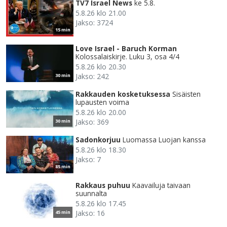
TV7 Israel News
ke 5.8.
5.8.26 klo 21.00
Jakso: 3724
15 min
Love Israel - Baruch Korman
Kolossalaiskirje. Luku 3, osa 4/4
5.8.26 klo 20.30
Jakso: 242
30 min
Rakkauden kosketuksessa
Sisäisten
lupausten voima
5.8.26 klo 20.00
Jakso: 369
30 min
Sadonkorjuu
Luomassa Luojan kanssa
5.8.26 klo 18.30
Jakso: 7
85 min
Rakkaus puhuu
Kaavailuja taivaan
suunnalta
5.8.26 klo 17.45
Jakso: 16
45 min