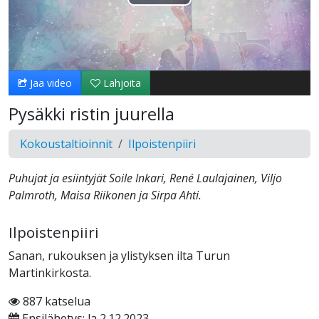
Toista
Video
Jaa video
Lahjoita
Pysäkki ristin juurella
Kokoustaltioinnit
Ilpoistenpiiri
Puhujat ja esiintyjät Soile Inkari, René Laulajainen, Viljo
Palmroth, Maisa Riikonen ja Sirpa Ahti.
Ilpoistenpiiri
Sanan, rukouksen ja ylistyksen ilta Turun
Martinkirkosta.
887 katselua
Ensilähetys: la 2.12.2023