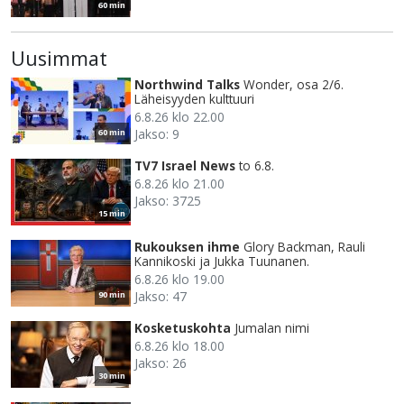
60 min
Uusimmat
Northwind Talks
Wonder, osa 2/6.
Läheisyyden kulttuuri
6.8.26 klo 22.00
Jakso: 9
60 min
TV7 Israel News
to 6.8.
6.8.26 klo 21.00
Jakso: 3725
15 min
Rukouksen ihme
Glory Backman, Rauli
Kannikoski ja Jukka Tuunanen.
6.8.26 klo 19.00
Jakso: 47
90 min
Kosketuskohta
Jumalan nimi
6.8.26 klo 18.00
Jakso: 26
30 min