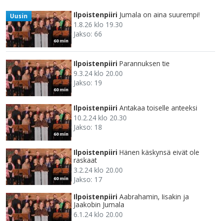
Ilpoistenpiiri
Jumala on aina suurempi!
Uusin
1.8.26 klo 19.30
Jakso: 66
60 min
Ilpoistenpiiri
Parannuksen tie
9.3.24 klo 20.00
Jakso: 19
60 min
Ilpoistenpiiri
Antakaa toiselle anteeksi
10.2.24 klo 20.30
Jakso: 18
60 min
Ilpoistenpiiri
Hänen käskynsä eivät ole
raskaat
3.2.24 klo 20.00
Jakso: 17
60 min
Ilpoistenpiiri
Aabrahamin, Iisakin ja
Jaakobin Jumala
6.1.24 klo 20.00