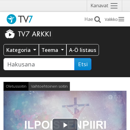
Näytä
Kanavat
valikko
Valikko
Kategoria
Teema
A-Ö listaus
Etsi
Oletussoitin
Vaihtoehtoinen soitin