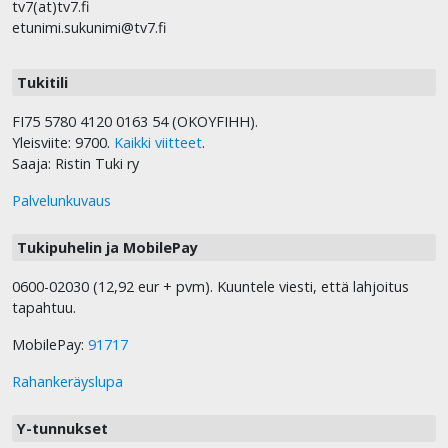
tv7(at)tv7.fi
etunimi.sukunimi@tv7.fi
Tukitili
FI75 5780 4120 0163 54 (OKOYFIHH).
Yleisviite: 9700.
Kaikki viitteet
.
Saaja: Ristin Tuki ry
Palvelunkuvaus
Tukipuhelin ja MobilePay
0600-02030 (12,92 eur + pvm). Kuuntele viesti, että lahjoitus
tapahtuu.
MobilePay:
91717
Rahankeräyslupa
Y-tunnukset