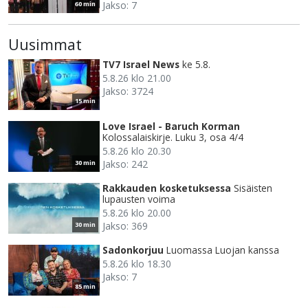
Jakso: 7
60 min
Uusimmat
TV7 Israel News
ke 5.8.
5.8.26 klo 21.00
Jakso: 3724
15 min
Love Israel - Baruch Korman
Kolossalaiskirje. Luku 3, osa 4/4
5.8.26 klo 20.30
Jakso: 242
30 min
Rakkauden kosketuksessa
Sisäisten
lupausten voima
5.8.26 klo 20.00
Jakso: 369
30 min
Sadonkorjuu
Luomassa Luojan kanssa
5.8.26 klo 18.30
Jakso: 7
85 min