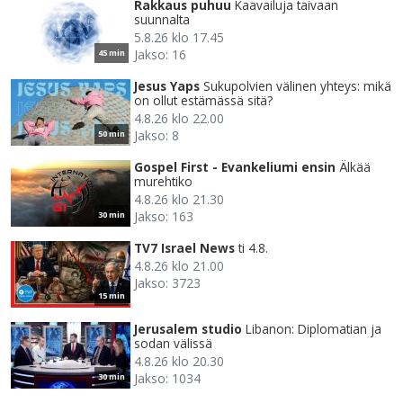
Rakkaus puhuu
Kaavailuja taivaan
suunnalta
5.8.26 klo 17.45
Jakso: 16
45 min
Jesus Yaps
Sukupolvien välinen yhteys: mikä
on ollut estämässä sitä?
4.8.26 klo 22.00
Jakso: 8
50 min
Gospel First - Evankeliumi ensin
Älkää
murehtiko
4.8.26 klo 21.30
Jakso: 163
30 min
TV7 Israel News
ti 4.8.
4.8.26 klo 21.00
Jakso: 3723
15 min
Jerusalem studio
Libanon: Diplomatian ja
sodan välissä
4.8.26 klo 20.30
Jakso: 1034
30 min