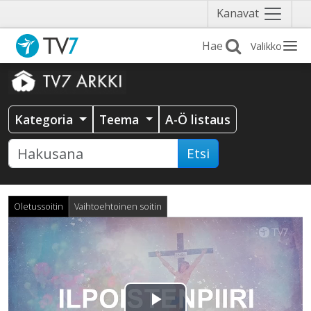
Näytä
Kanavat
valikko
Valikko
Kategoria
Teema
A-Ö listaus
Etsi
Oletussoitin
Vaihtoehtoinen soitin