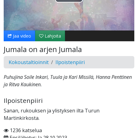
Toista
Video
Jaa video
Lahjoita
Jumala on arjen Jumala
Kokoustaltioinnit
Ilpoistenpiiri
Puhujina Soile Inkari, Tuula ja Kari Missilä, Hanna Penttinen
ja Ritva Kaukinen.
Ilpoistenpiiri
Sanan, rukouksen ja ylistyksen ilta Turun
Martinkirkosta.
1236 katselua
Ensilähetys: la 28.10.2023