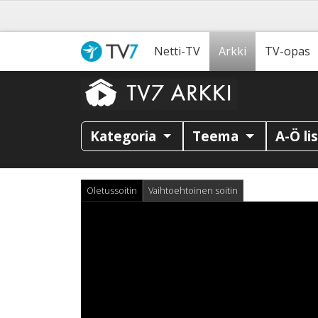
Netti-TV
Arkki
TV-opas
Kategoria
Teema
A-Ö li
Oletussoitin
Vaihtoehtoinen soitin