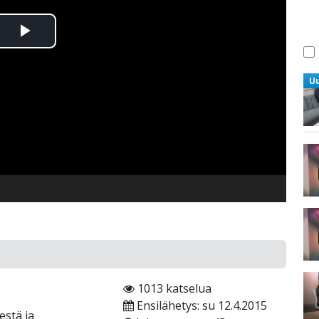
Toista
Video
U
1013 katselua
Ensilähetys: su 12.4.2015
estä ja