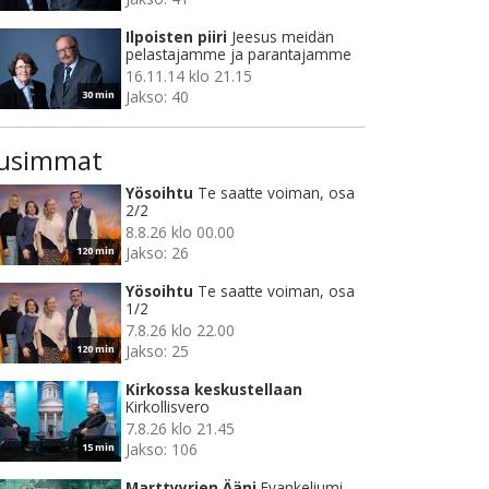
Ilpoisten piiri
Jeesus meidän
pelastajamme ja parantajamme
16.11.14 klo 21.15
Jakso: 40
30 min
usimmat
Yösoihtu
Te saatte voiman, osa
2/2
8.8.26 klo 00.00
Jakso: 26
120 min
Yösoihtu
Te saatte voiman, osa
1/2
7.8.26 klo 22.00
Jakso: 25
120 min
Kirkossa keskustellaan
Kirkollisvero
7.8.26 klo 21.45
Jakso: 106
15 min
Marttyyrien Ääni
Evankeliumi