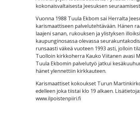
kokonaisvaltaisesta Jeesuksen seuraamisest
Vuonna 1988 Tuula Ekbom sai Herralta Jees
karismaattiseen palvelutehtävään. Hänen ra
laajeni sanan, rukouksen ja ylistyksen illoiks
kaupunginosassa olevassa seurakuntakodis
runsaasti väkeä vuoteen 1993 asti, jolloin til
Tuolloin kirkkoherra Kauko Viitanen avasi M
Tuula Ekbomin palvelutyö jatkui kesäkuuhun 
hänet ylennettiin kirkkauteen.
Karismaattiset kokoukset Turun Martinkirko
edelleen joka tiistai klo 19 alkaen. Lisätietoja
www.ilpoistenpiiri.fi