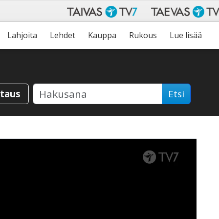
Lahjoita
Lehdet
Kauppa
Rukous
Lue lisää
staus
Etsi