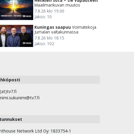
Henkien sota – tie vapauteen
Maailmankuvan muutos
7.8.26 klo 19.00
Jakso: 10
30 min
Kuningas saapuu
Voimatekoja
Jumalan valtakunnassa
7.8.26 klo 18.15
Jakso: 102
30 min
hköposti
(at)tv7.fi
nimi.sukunimi@tv7.fi
tunnukset
hthouse Network Ltd Oy: 1833754-1