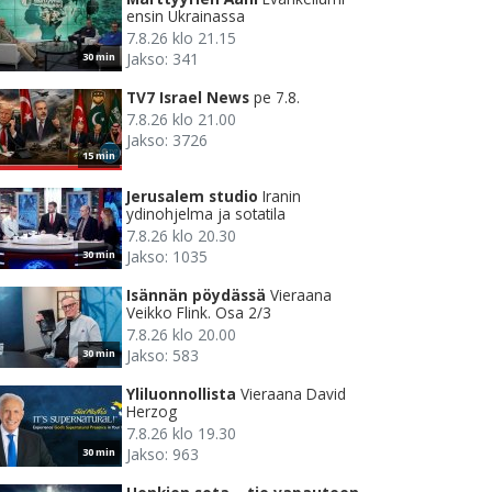
ensin Ukrainassa
7.8.26 klo 21.15
Jakso: 341
30 min
TV7 Israel News
pe 7.8.
7.8.26 klo 21.00
Jakso: 3726
15 min
Jerusalem studio
Iranin
ydinohjelma ja sotatila
7.8.26 klo 20.30
Jakso: 1035
30 min
Isännän pöydässä
Vieraana
Veikko Flink. Osa 2/3
7.8.26 klo 20.00
Jakso: 583
30 min
Yliluonnollista
Vieraana David
Herzog
7.8.26 klo 19.30
Jakso: 963
30 min