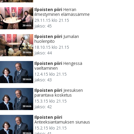
Ilpoisten piiri
Herran
ilmestyminen elämässämme
29.11.15 klo 21.15
Jakso: 45
30 min
Ilpoisten piiri
Jumalan
huolenpito
18.10.15 klo 21.15
Jakso: 44
30 min
Ilpoisten piiri
Hengessä
vaeltaminen
12.4.15 klo 21.15
Jakso: 43
30 min
Ilpoisten piiri
Jeesuksen
parantava kosketus
15.3.15 klo 21.15
Jakso: 42
30 min
Ilpoisten piiri
Anteeksiantamuksen siunaus
15.2.15 klo 21.15
Jakso: 41
30 min