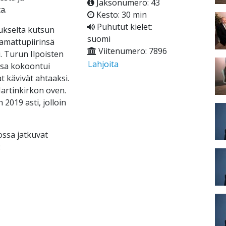
Jaksonumero: 43
a.
Kesto: 30 min
Puhutut kielet:
ukselta kutsun
suomi
amattupiirinsä
Viitenumero: 7896
i. Turun Ilpoisten
Lahjoita
sa kokoontui
at kävivät ahtaaksi.
artinkirkon oven.
2019 asti, jolloin
ssa jatkuvat
: