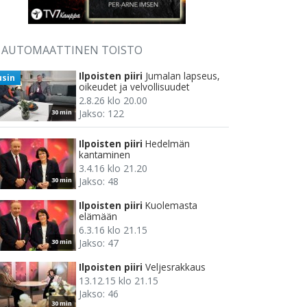
AUTOMAATTINEN TOISTO
Ilpoisten piiri
Jumalan lapseus,
usin
oikeudet ja velvollisuudet
2.8.26 klo 20.00
Jakso: 122
30 min
Ilpoisten piiri
Hedelmän
kantaminen
3.4.16 klo 21.20
Jakso: 48
30 min
Ilpoisten piiri
Kuolemasta
elämään
6.3.16 klo 21.15
Jakso: 47
30 min
Ilpoisten piiri
Veljesrakkaus
13.12.15 klo 21.15
Jakso: 46
30 min