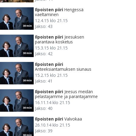
Ilpoisten piiri
Hengessä
vaeltaminen
12.4.15 klo 21.15
Jakso: 43
30 min
Ilpoisten piiri
Jeesuksen
parantava kosketus
15.3.15 klo 21.15
Jakso: 42
30 min
Ilpoisten piiri
Anteeksiantamuksen siunaus
15.2.15 klo 21.15
Jakso: 41
30 min
Ilpoisten piiri
Jeesus meidän
pelastajamme ja parantajamme
16.11.14 klo 21.15
Jakso: 40
30 min
Ilpoisten piiri
Valvokaa
26.10.14 klo 21.15
Jakso: 39
30 min