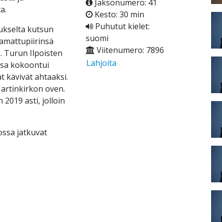
Jaksonumero: 41
a.
Kesto: 30 min
Puhutut kielet:
ukselta kutsun
suomi
amattupiirinsä
Viitenumero: 7896
i. Turun Ilpoisten
Lahjoita
sa kokoontui
at kävivät ahtaaksi.
artinkirkon oven.
2019 asti, jolloin
ssa jatkuvat
: