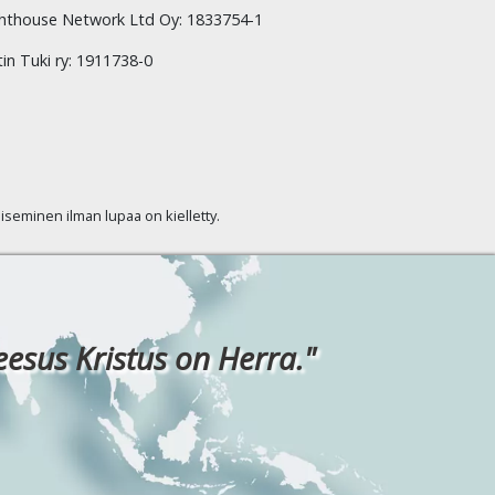
hthouse Network Ltd Oy: 1833754-1
tin Tuki ry: 1911738-0
kaiseminen ilman lupaa on kielletty.
eesus Kristus on Herra."