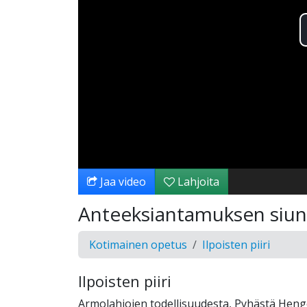
Jaa video
Lahjoita
Anteeksiantamuksen siu
Kotimainen opetus
Ilpoisten piiri
Ilpoisten piiri
Armolahjojen todellisuudesta, Pyhästä Heng