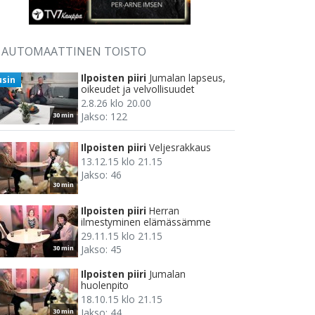
AUTOMAATTINEN TOISTO
Ilpoisten piiri
Jumalan lapseus,
usin
oikeudet ja velvollisuudet
2.8.26 klo 20.00
Jakso: 122
30 min
Ilpoisten piiri
Veljesrakkaus
13.12.15 klo 21.15
Jakso: 46
30 min
Ilpoisten piiri
Herran
ilmestyminen elämässämme
29.11.15 klo 21.15
Jakso: 45
30 min
Ilpoisten piiri
Jumalan
huolenpito
18.10.15 klo 21.15
Jakso: 44
30 min