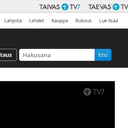
Lahjoita
Lehdet
Kauppa
Rukous
Lue lisää
staus
Etsi