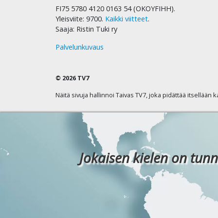
FI75 5780 4120 0163 54 (OKOYFIHH).
Yleisviite: 9700.
Kaikki viitteet
.
Saaja: Ristin Tuki ry
Palvelunkuvaus
© 2026 TV7
Näitä sivuja hallinnoi Taivas TV7, joka pidättää itsellään 
Jokaisen kielen on tunn