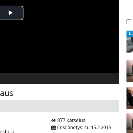
Toista
Video
U
naus
877 katselua
Ensilähetys: su 15.2.2015
estä ja