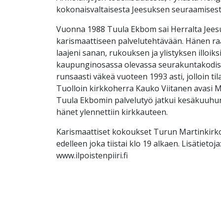
kokonaisvaltaisesta Jeesuksen seuraamisest
Vuonna 1988 Tuula Ekbom sai Herralta Jees
karismaattiseen palvelutehtävään. Hänen ra
laajeni sanan, rukouksen ja ylistyksen illoiks
kaupunginosassa olevassa seurakuntakodis
runsaasti väkeä vuoteen 1993 asti, jolloin til
Tuolloin kirkkoherra Kauko Viitanen avasi M
Tuula Ekbomin palvelutyö jatkui kesäkuuhun 
hänet ylennettiin kirkkauteen.
Karismaattiset kokoukset Turun Martinkirko
edelleen joka tiistai klo 19 alkaen. Lisätietoja
www.ilpoistenpiiri.fi