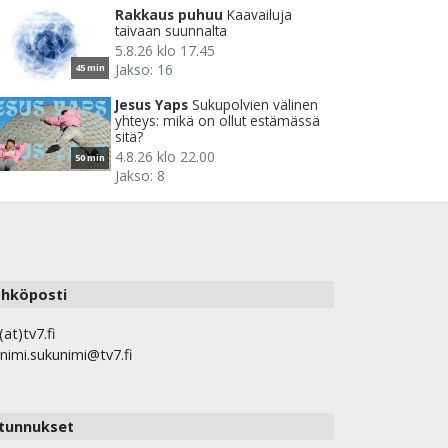
Rakkaus puhuu
Kaavailuja
taivaan suunnalta
5.8.26 klo 17.45
Jakso: 16
45 min
Jesus Yaps
Sukupolvien välinen
yhteys: mikä on ollut estämässä
sitä?
4.8.26 klo 22.00
50 min
Jakso: 8
hköposti
(at)tv7.fi
nimi.sukunimi@tv7.fi
tunnukset