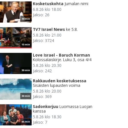
Kosketuskohta
Jumalan nimi
6.8.26 klo 18.00
Jakso: 26
30 min
TV7 Israel News
ke 5.8.
5.8.26 klo 21.00
Jakso: 3724
15 min
Love Israel - Baruch Korman
Kolossalaiskirje. Luku 3, osa 4/4
5.8.26 klo 20.30
Jakso: 242
30 min
Rakkauden kosketuksessa
Sisäisten lupausten voima
5.8.26 klo 20.00
Jakso: 369
30 min
Sadonkorjuu
Luomassa Luojan
kanssa
5.8.26 klo 18.30
Jakso: 7
85 min