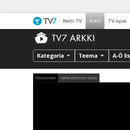
Netti-TV
Arkki
TV-opas
Kategoria
Teema
A-Ö li
Oletussoitin
Vaihtoehtoinen soitin