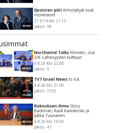
Ilpoisten piiri
Armolahjat ovat
moninaiset
21.9.14 klo 21.15
Jakso: 38
30 min
usimmat
Northwind Talks
Wonder, osa
2/6. Läheisyyden kulttuuri
6.8.26 klo 22.00
Jakso: 9
60 min
TV7 Israel News
to 6.8.
6.8.26 klo 21.00
Jakso: 3725
15 min
Rukouksen ihme
Glory
Backman, Rauli Kannikoski ja
Jukka Tuunanen.
6.8.26 klo 19.00
90 min
Jakso: 47