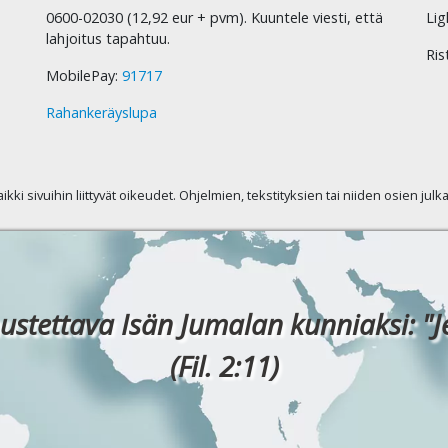
0600-02030 (12,92 eur + pvm). Kuuntele viesti, että
Lig
lahjoitus tapahtuu.
Ris
MobilePay:
91717
Rahankeräyslupa
kaikki sivuihin liittyvät oikeudet. Ohjelmien, tekstityksien tai niiden osien jul
ustettava Isän Jumalan kunniaksi: "J
(Fil. 2:11)