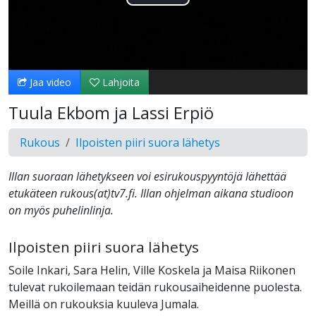
Toista
Video
Jaa video
Lahjoita
Tuula Ekbom ja Lassi Erpiö
Rukous
Ilpoisten piiri suora lähetys
Illan suoraan lähetykseen voi esirukouspyyntöjä lähettää
etukäteen rukous(at)tv7.fi. Illan ohjelman aikana studioon
on myös puhelinlinja.
Ilpoisten piiri suora lähetys
Soile Inkari, Sara Helin, Ville Koskela ja Maisa Riikonen
tulevat rukoilemaan teidän rukousaiheidenne puolesta.
Meillä on rukouksia kuuleva Jumala.