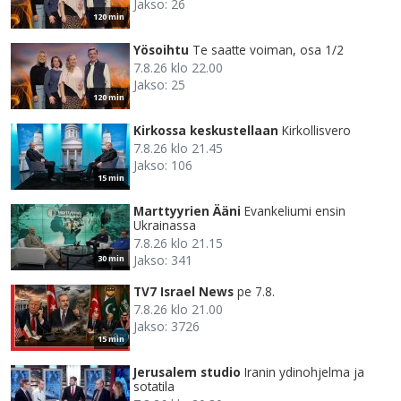
Jakso: 26
120 min
Yösoihtu
Te saatte voiman, osa 1/2
7.8.26 klo 22.00
Jakso: 25
120 min
Kirkossa keskustellaan
Kirkollisvero
7.8.26 klo 21.45
Jakso: 106
15 min
Marttyyrien Ääni
Evankeliumi ensin
Ukrainassa
7.8.26 klo 21.15
Jakso: 341
30 min
TV7 Israel News
pe 7.8.
7.8.26 klo 21.00
Jakso: 3726
15 min
Jerusalem studio
Iranin ydinohjelma ja
sotatila