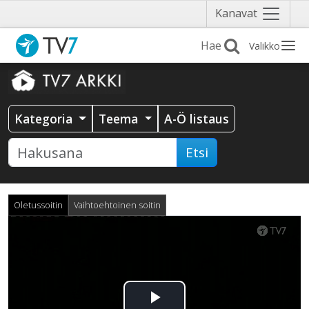
Näytä
Kanavat
valikko
Valikko
Kategoria
Teema
A-Ö listaus
Etsi
Oletussoitin
Vaihtoehtoinen soitin