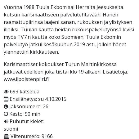
Vuonna 1988 Tuula Ekbom sai Herralta Jeesukselta
kutsun karismaattiseen palvelutehtävään. Hänen
raamattupiirinsä laajeni sanan, rukouksen ja ylistyksen
illoiksi. Tuulan kautta heidän rukouspalvelutyönsä levisi
myös TV7:n kautta koko Suomeen. Tuula Ekbomin
palvelutyö jatkui kesäkuuhun 2019 asti, jolloin hänet
ylennettiin kirkkauteen.
Karismaattiset kokoukset Turun Martinkirkossa
jatkuvat edelleen joka tiistai klo 19 alkaen. Lisätietoja:
www.ilpoistenpiiri.fi
693 katselua
Ensilähetys: su 4.10.2015
Jaksonumero: 26
Kesto: 90 min
Puhutut kielet:
suomi
Viitenumero: 9166