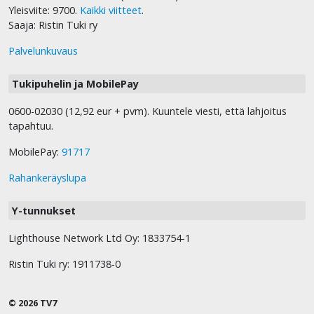
Yleisviite: 9700.
Kaikki viitteet
.
Saaja: Ristin Tuki ry
Palvelunkuvaus
Tukipuhelin ja MobilePay
0600-02030 (12,92 eur + pvm). Kuuntele viesti, että lahjoitus
tapahtuu.
MobilePay:
91717
Rahankeräyslupa
Y-tunnukset
Lighthouse Network Ltd Oy: 1833754-1
Ristin Tuki ry: 1911738-0
© 2026 TV7