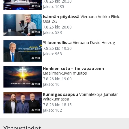
7.8.26 klo 20.30
Jakso: 1035
30 min
Isännän pöydässä
Vieraana Veikko Flink.
Osa 2/3
7.8.26 klo 20.00
Jakso: 583
30 min
Yliluonnollista
Vieraana David Herzog
7.8.26 klo 19.30
Jakso: 963
30 min
Henkien sota – tie vapauteen
Maailmankuvan muutos
7.8.26 klo 19.00
Jakso: 10
30 min
Kuningas saapuu
Voimatekoja Jumalan
valtakunnassa
7.8.26 klo 18.15
Jakso: 102
30 min
Yhteystiedot