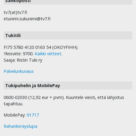
Sähköposti
tv7(at)tv7.fi
etunimi.sukunimi@tv7.fi
Tukitili
FI75 5780 4120 0163 54 (OKOYFIHH).
Yleisviite: 9700.
Kaikki viitteet
.
Saaja: Ristin Tuki ry
Palvelunkuvaus
Tukipuhelin ja MobilePay
0600-02030 (12,92 eur + pvm). Kuuntele viesti, että lahjoitus
tapahtuu.
MobilePay:
91717
Rahankeräyslupa