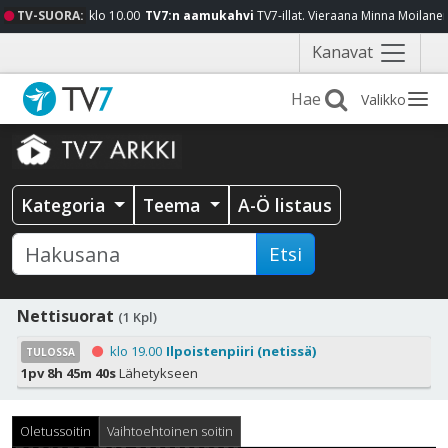
TV-SUORA:
klo 10.00
TV7:n aamukahvi
TV7-illat. Vieraana Minna Moilane
Näytä
Kanavat
valikko
Valikko
Kategoria
Teema
A-Ö listaus
Etsi
Nettisuorat
(1 Kpl)
klo 19.00
Ilpoistenpiiri (netissä)
TULOSSA
1pv 8h 45m 40s
Lähetykseen
Oletussoitin
Vaihtoehtoinen soitin