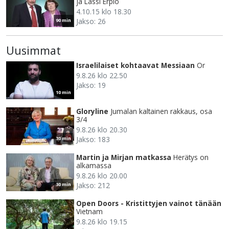
ja Lassi Erpiö
4.10.15 klo 18.30
Jakso: 26
90 min
Uusimmat
Israelilaiset kohtaavat Messiaan
Or
9.8.26 klo 22.50
Jakso: 19
10 min
Gloryline
Jumalan kaltainen rakkaus, osa
3/4
9.8.26 klo 20.30
Jakso: 183
30 min
Martin ja Mirjan matkassa
Herätys on
alkamassa
9.8.26 klo 20.00
Jakso: 212
30 min
Open Doors - Kristittyjen vainot tänään
Vietnam
9.8.26 klo 19.15