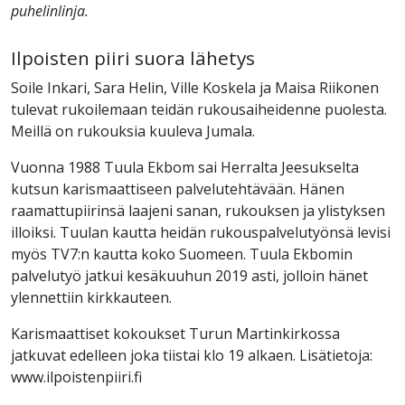
puhelinlinja.
Ilpoisten piiri suora lähetys
Soile Inkari, Sara Helin, Ville Koskela ja Maisa Riikonen
tulevat rukoilemaan teidän rukousaiheidenne puolesta.
Meillä on rukouksia kuuleva Jumala.
Vuonna 1988 Tuula Ekbom sai Herralta Jeesukselta
kutsun karismaattiseen palvelutehtävään. Hänen
raamattupiirinsä laajeni sanan, rukouksen ja ylistyksen
illoiksi. Tuulan kautta heidän rukouspalvelutyönsä levisi
myös TV7:n kautta koko Suomeen. Tuula Ekbomin
palvelutyö jatkui kesäkuuhun 2019 asti, jolloin hänet
ylennettiin kirkkauteen.
Karismaattiset kokoukset Turun Martinkirkossa
jatkuvat edelleen joka tiistai klo 19 alkaen. Lisätietoja:
www.ilpoistenpiiri.fi