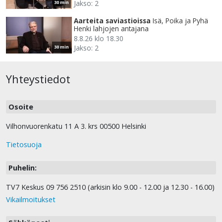
Jakso: 2
30 min
Aarteita saviastioissa
Isä, Poika ja Pyhä
Henki lahjojen antajana
8.8.26 klo 18.30
Jakso: 2
30 min
Yhteystiedot
Osoite
Vilhonvuorenkatu 11 A 3. krs 00500 Helsinki
Tietosuoja
Puhelin:
TV7 Keskus 09 756 2510 (arkisin klo 9.00 - 12.00 ja 12.30 - 16.00)
Vikailmoitukset