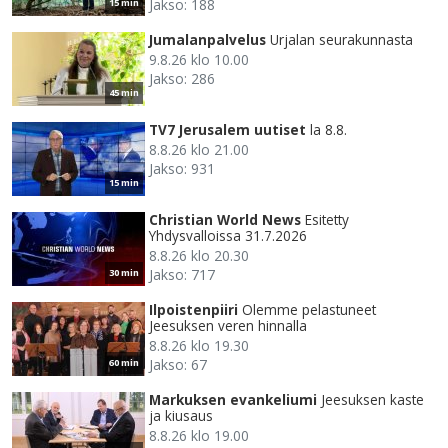
Jakso: 188
15 min
Jumalanpalvelus
Urjalan seurakunnasta
9.8.26 klo 10.00
Jakso: 286
45 min
TV7 Jerusalem uutiset
la 8.8.
8.8.26 klo 21.00
Jakso: 931
15 min
Christian World News
Esitetty
Yhdysvalloissa 31.7.2026
8.8.26 klo 20.30
Jakso: 717
30 min
Ilpoistenpiiri
Olemme pelastuneet
Jeesuksen veren hinnalla
8.8.26 klo 19.30
Jakso: 67
60 min
Markuksen evankeliumi
Jeesuksen kaste
ja kiusaus
8.8.26 klo 19.00