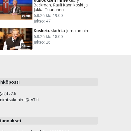
Rukouksen ihme
Glory
Backman, Rauli Kannikoski ja
Jukka Tuunanen.
6.8.26 klo 19.00
90 min
Jakso: 47
Kosketuskohta
Jumalan nimi
6.8.26 klo 18.00
Jakso: 26
30 min
hköposti
(at)tv7.fi
nimi.sukunimi@tv7.fi
tunnukset