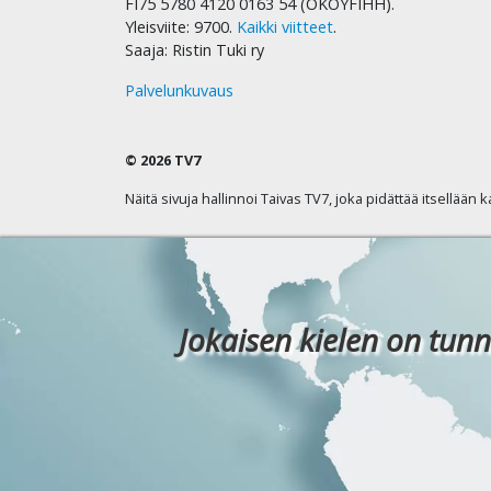
FI75 5780 4120 0163 54 (OKOYFIHH).
Yleisviite: 9700.
Kaikki viitteet
.
Saaja: Ristin Tuki ry
Palvelunkuvaus
© 2026 TV7
Näitä sivuja hallinnoi Taivas TV7, joka pidättää itsellään 
Jokaisen kielen on tunn