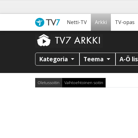
Netti-TV
Arkki
TV-opas
Kategoria
Teema
A-Ö li
Oletussoitin
Vaihtoehtoinen soitin