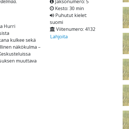
edelmää.
Jaksonumero: 5
Kesto: 30 min
Puhutut kielet:
suomi
ta Hurri
Viitenumero: 4132
sista
Lahjoita
ana kulkee sekä
llinen näkökulma –
Keskusteluissa
eesuksen muuttava