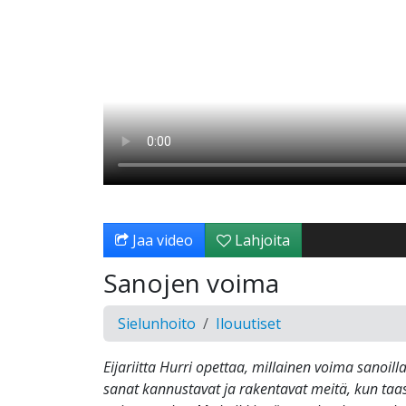
Jaa video
Lahjoita
Sanojen voima
Sielunhoito
Ilouutiset
Eijariitta Hurri opettaa, millainen voima sanoi
sanat kannustavat ja rakentavat meitä, kun taas