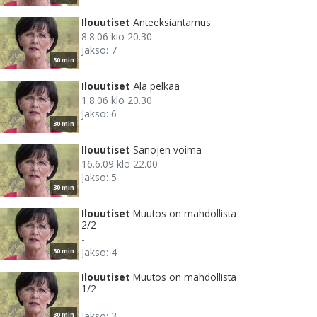
Ilouutiset
Anteeksiantamus
8.8.06 klo 20.30
Jakso: 7
30 min
Ilouutiset
Älä pelkää
1.8.06 klo 20.30
Jakso: 6
30 min
Ilouutiset
Sanojen voima
16.6.09 klo 22.00
Jakso: 5
30 min
Ilouutiset
Muutos on mahdollista
2/2
-
Jakso: 4
30 min
Ilouutiset
Muutos on mahdollista
1/2
-
Jakso: 3
30 min