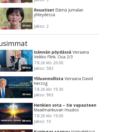
Ilouutiset
Elämä Jumalan
yhteydessä
-
Jakso: 2
30 min
usimmat
Isännän pöydässä
Vieraana
Veikko Flink. Osa 2/3
7.8.26 klo 20.00
Jakso: 583
30 min
Yliluonnollista
Vieraana David
Herzog
7.8.26 klo 19.30
Jakso: 963
30 min
Henkien sota – tie vapauteen
Maailmankuvan muutos
7.8.26 klo 19.00
Jakso: 10
30 min
Kuningas saapuu
Voimatekoja