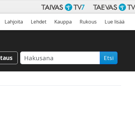
Lahjoita
Lehdet
Kauppa
Rukous
Lue lisää
staus
Etsi