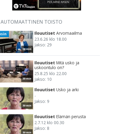
AUTOMAATTINEN TOISTO
Ilouutiset
Arvomaailma
usin
23.6.26 klo 18.00
Jakso: 29
30 min
Ilouutiset
Mitä usko ja
uskoontulo on?
25.8.25 klo 22.00
Jakso: 10
30 min
Ilouutiset
Usko ja arki
-
Jakso: 9
30 min
Ilouutiset
Elämän perusta
2.7.12 klo 00.30
Jakso: 8
30 min