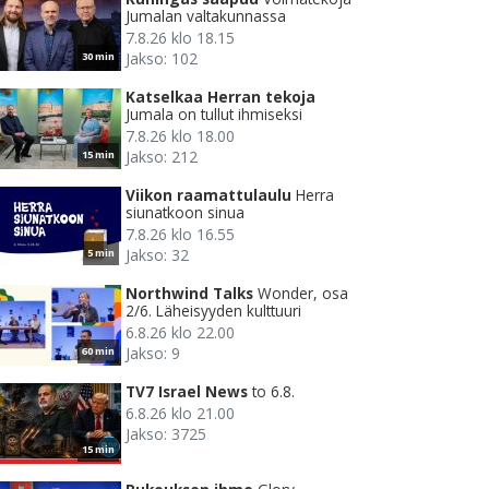
Jumalan valtakunnassa
7.8.26 klo 18.15
Jakso: 102
30 min
Katselkaa Herran tekoja
Jumala on tullut ihmiseksi
7.8.26 klo 18.00
Jakso: 212
15 min
Viikon raamattulaulu
Herra
siunatkoon sinua
7.8.26 klo 16.55
Jakso: 32
5 min
Northwind Talks
Wonder, osa
2/6. Läheisyyden kulttuuri
6.8.26 klo 22.00
Jakso: 9
60 min
TV7 Israel News
to 6.8.
6.8.26 klo 21.00
Jakso: 3725
15 min