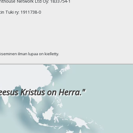
hthouse Network Ltd Oy: 1833754-1
tin Tuki ry: 1911738-0
kaiseminen ilman lupaa on kielletty.
eesus Kristus on Herra."