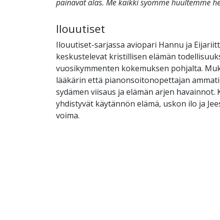
painavat alas. Me kaikki syömme huultemme h
Ilouutiset
Ilouutiset-sarjassa aviopari Hannu ja Eijariit
keskustelevat kristillisen elämän todellisuuk
vuosikymmenten kokemuksen pohjalta. Muk
lääkärin että pianonsoitonopettajan ammati
sydämen viisaus ja elämän arjen havainnot. 
yhdistyvät käytännön elämä, uskon ilo ja J
voima.