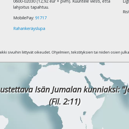
0600-02030 (12,92 eur + pvm). Kuuntele viesti, että
Lig
lahjoitus tapahtuu.
Ris
MobilePay:
91717
Rahankeräyslupa
kaikki sivuihin liittyvät oikeudet. Ohjelmien, tekstityksien tai niiden osien jul
ustettava Isän Jumalan kunniaksi: "J
(Fil. 2:11)