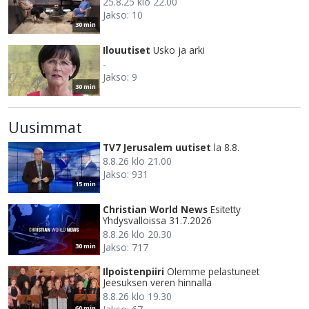
25.8.25 klo 22.00
Jakso: 10
30 min
Ilouutiset
Usko ja arki
-
Jakso: 9
30 min
Uusimmat
TV7 Jerusalem uutiset
la 8.8.
8.8.26 klo 21.00
Jakso: 931
15 min
Christian World News
Esitetty
Yhdysvalloissa 31.7.2026
8.8.26 klo 20.30
Jakso: 717
30 min
Ilpoistenpiiri
Olemme pelastuneet
Jeesuksen veren hinnalla
8.8.26 klo 19.30
60 min