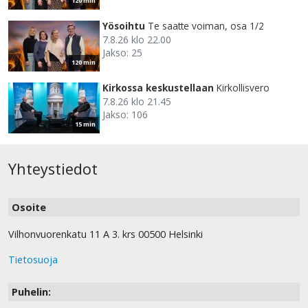
120 min
Yösoihtu
Te saatte voiman, osa 1/2
7.8.26 klo 22.00
Jakso: 25
120 min
Kirkossa keskustellaan
Kirkollisvero
7.8.26 klo 21.45
Jakso: 106
15 min
Yhteystiedot
Osoite
Vilhonvuorenkatu 11 A 3. krs 00500 Helsinki
Tietosuoja
Puhelin: