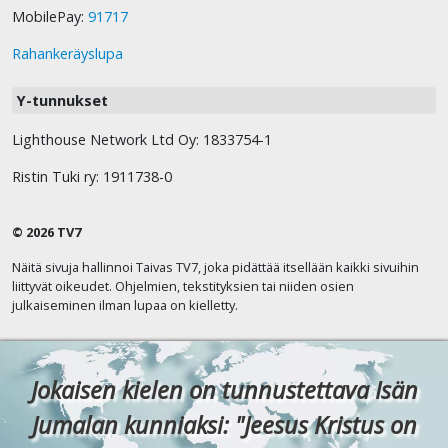
MobilePay:
91717
Rahankeräyslupa
Y-tunnukset
Lighthouse Network Ltd Oy: 1833754-1
Ristin Tuki ry: 1911738-0
© 2026 TV7
Näitä sivuja hallinnoi Taivas TV7, joka pidättää itsellään kaikki sivuihin
liittyvät oikeudet. Ohjelmien, tekstityksien tai niiden osien
julkaiseminen ilman lupaa on kielletty.
Jokaisen kielen on tunnustettava Isän
Jumalan kunniaksi: "Jeesus Kristus on