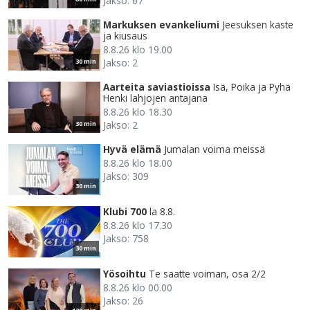
Jakso: 67
Markuksen evankeliumi
Jeesuksen kaste
ja kiusaus
8.8.26 klo 19.00
Jakso: 2
30 min
Aarteita saviastioissa
Isä, Poika ja Pyhä
Henki lahjojen antajana
8.8.26 klo 18.30
Jakso: 2
30 min
Hyvä elämä
Jumalan voima meissä
8.8.26 klo 18.00
Jakso: 309
30 min
Klubi 700
la 8.8.
8.8.26 klo 17.30
Jakso: 758
30 min
Yösoihtu
Te saatte voiman, osa 2/2
8.8.26 klo 00.00
Jakso: 26