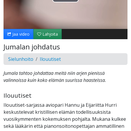
Toista
Video
Jaa video
Lahjoita
Jumalan johdatus
Sielunhoito
Ilouutiset
Jumala tahtoo johdattaa meitä niin arjen pienissä
valinnoissa kuin koko elämän suurissa haasteissa.
Ilouutiset
Ilouutiset-sarjassa aviopari Hannu ja Eijariitta Hurri
keskustelevat kristillisen elämän todellisuuksista
vuosikymmenten kokemuksen pohjalta. Mukana kulkee
sekä lääkärin että pianonsoitonopettajan ammatillinen