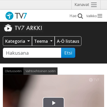
Näytä
Kanavat
valikko
Valikko
Kategoria
Teema
A-Ö listaus
Etsi
Oletussoitin
Vaihtoehtoinen soitin