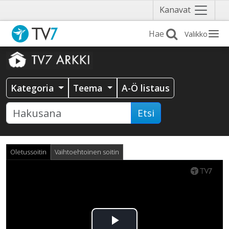
Näytä
Kanavat
valikko
Valikko
Kategoria
Teema
A-Ö listaus
Etsi
Oletussoitin
Vaihtoehtoinen soitin