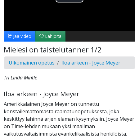
Toista
Video
Jaa video
Lahjoita
Mielesi on taistelutanner 1/2
Ulkomainen opetus
Iloa arkeen - Joyce Meyer
Tri Linda Mintle
Iloa arkeen - Joyce Meyer
Amerikkalainen Joyce Meyer on tunnettu
konstailemattomasta raamatunopetuksesta, joka
keskittyy lähinnä arjen elämän kysymyksiin. Joyce Meyer
on Time-lehden mukaan yksi maailman
vaikutusvaltaisimmista evankelikaalisista henkilöistä.