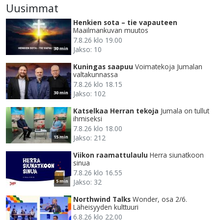
Uusimmat
Henkien sota – tie vapauteen
Maailmankuvan muutos
7.8.26 klo 19.00
Jakso: 10
30 min
Kuningas saapuu
Voimatekoja Jumalan
valtakunnassa
7.8.26 klo 18.15
Jakso: 102
30 min
Katselkaa Herran tekoja
Jumala on tullut
ihmiseksi
7.8.26 klo 18.00
Jakso: 212
15 min
Viikon raamattulaulu
Herra siunatkoon
sinua
7.8.26 klo 16.55
Jakso: 32
5 min
Northwind Talks
Wonder, osa 2/6.
Läheisyyden kulttuuri
6.8.26 klo 22.00