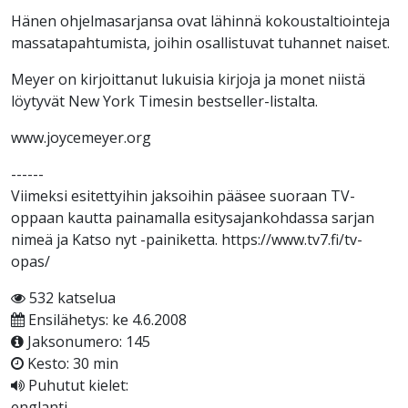
Hänen ohjelmasarjansa ovat lähinnä kokoustaltiointeja
massatapahtumista, joihin osallistuvat tuhannet naiset.
Meyer on kirjoittanut lukuisia kirjoja ja monet niistä
löytyvät New York Timesin bestseller-listalta.
www.joycemeyer.org
------
Viimeksi esitettyihin jaksoihin pääsee suoraan TV-
oppaan kautta painamalla esitysajankohdassa sarjan
nimeä ja Katso nyt -painiketta. https://www.tv7.fi/tv-
opas/​
532 katselua
Ensilähetys: ke 4.6.2008
Jaksonumero: 145
Kesto: 30 min
Puhutut kielet:
englanti