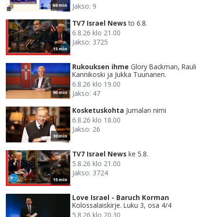
Jakso: 9
60 min
TV7 Israel News
to 6.8.
6.8.26 klo 21.00
Jakso: 3725
15 min
Rukouksen ihme
Glory Backman, Rauli
Kannikoski ja Jukka Tuunanen.
6.8.26 klo 19.00
Jakso: 47
90 min
Kosketuskohta
Jumalan nimi
6.8.26 klo 18.00
Jakso: 26
30 min
TV7 Israel News
ke 5.8.
5.8.26 klo 21.00
Jakso: 3724
15 min
Love Israel - Baruch Korman
Kolossalaiskirje. Luku 3, osa 4/4
5.8.26 klo 20.30