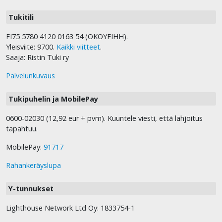
Tukitili
FI75 5780 4120 0163 54 (OKOYFIHH).
Yleisviite: 9700.
Kaikki viitteet
.
Saaja: Ristin Tuki ry
Palvelunkuvaus
Tukipuhelin ja MobilePay
0600-02030 (12,92 eur + pvm). Kuuntele viesti, että lahjoitus
tapahtuu.
MobilePay:
91717
Rahankeräyslupa
Y-tunnukset
Lighthouse Network Ltd Oy: 1833754-1