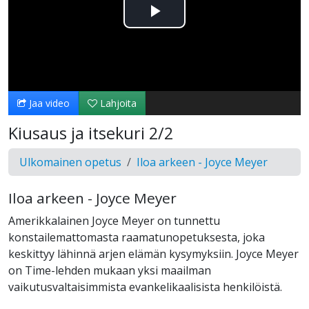
Toista
Video
Jaa video
Lahjoita
Kiusaus ja itsekuri 2/2
Ulkomainen opetus
Iloa arkeen - Joyce Meyer
Iloa arkeen - Joyce Meyer
Amerikkalainen Joyce Meyer on tunnettu
konstailemattomasta raamatunopetuksesta, joka
keskittyy lähinnä arjen elämän kysymyksiin. Joyce Meyer
on Time-lehden mukaan yksi maailman
vaikutusvaltaisimmista evankelikaalisista henkilöistä.