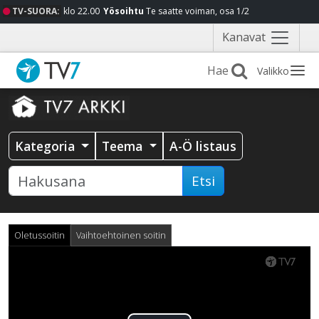
TV-SUORA:
klo 22.00
Yösoihtu
Te saatte voiman, osa 1/2
Näytä
Kanavat
valikko
Valikko
Kategoria
Teema
A-Ö listaus
Etsi
Oletussoitin
Vaihtoehtoinen soitin