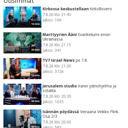
Uusimmat
Kirkossa keskustellaan
Kirkollisvero
7.8.26 klo 21.45
Jakso: 106
15 min
Marttyyrien Ääni
Evankeliumi ensin
Ukrainassa
7.8.26 klo 21.15
Jakso: 341
30 min
TV7 Israel News
pe 7.8.
7.8.26 klo 21.00
Jakso: 3726
15 min
Jerusalem studio
Iranin ydinohjelma ja
sotatila
7.8.26 klo 20.30
Jakso: 1035
30 min
Isännän pöydässä
Vieraana Veikko Flink.
Osa 2/3
7.8.26 klo 20.00
Jakso: 583
30 min