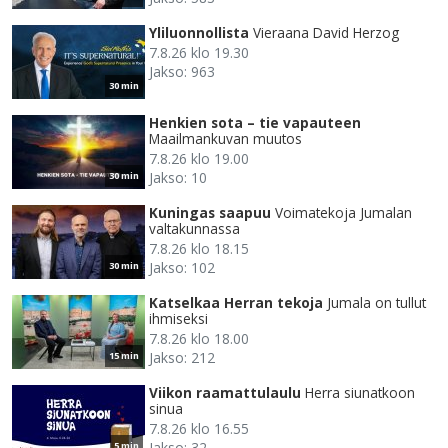
Yliluonnollista
Vieraana David Herzog
7.8.26 klo 19.30
Jakso: 963
30 min
Henkien sota – tie vapauteen
Maailmankuvan muutos
7.8.26 klo 19.00
Jakso: 10
30 min
Kuningas saapuu
Voimatekoja Jumalan
valtakunnassa
7.8.26 klo 18.15
Jakso: 102
30 min
Katselkaa Herran tekoja
Jumala on tullut
ihmiseksi
7.8.26 klo 18.00
Jakso: 212
15 min
Viikon raamattulaulu
Herra siunatkoon
sinua
7.8.26 klo 16.55
Jakso: 32
5 min