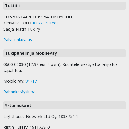
Tukitili
FI75 5780 4120 0163 54 (OKOYFIHH).
Yleisviite: 9700.
Kaikki viitteet
.
Saaja: Ristin Tuki ry
Palvelunkuvaus
Tukipuhelin ja MobilePay
0600-02030 (12,92 eur + pvm). Kuuntele viesti, että lahjoitus
tapahtuu.
MobilePay:
91717
Rahankeräyslupa
Y-tunnukset
Lighthouse Network Ltd Oy: 1833754-1
Ristin Tuki ry: 1911738-0