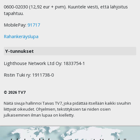
0600-02030 (12,92 eur + pvm). Kuuntele viesti, että lahjoitus
tapahtuu.
MobilePay:
91717
Rahankeräyslupa
Y-tunnukset
Lighthouse Network Ltd Oy: 1833754-1
Ristin Tuki ry: 1911738-0
© 2026 TV7
Näitä sivuja hallinnoi Taivas TV7, joka pidättää itsellään kaikki sivuihin
liittyvät oikeudet. Ohjelmien, tekstityksien tai niiden osien
julkaiseminen ilman lupaa on kielletty.