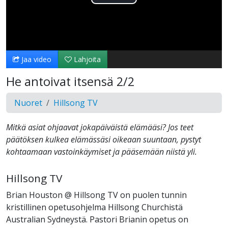
Toista
Video
Jaa video
Lahjoita
He antoivat itsensä 2/2
Nuoret
Hillsong TV
Mitkä asiat ohjaavat jokapäiväistä elämääsi? Jos teet
päätöksen kulkea elämässäsi oikeaan suuntaan, pystyt
kohtaamaan vastoinkäymiset ja pääsemään niistä yli.
Hillsong TV
Brian Houston @ Hillsong TV on puolen tunnin
kristillinen opetusohjelma Hillsong Churchistä
Australian Sydneystä. Pastori Brianin opetus on