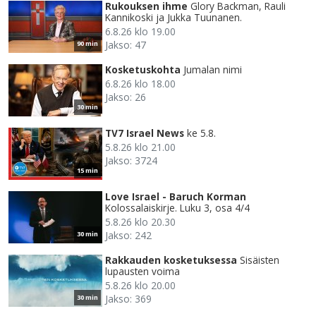
Rukouksen ihme
Glory Backman, Rauli
Kannikoski ja Jukka Tuunanen.
6.8.26 klo 19.00
Jakso: 47
90 min
Kosketuskohta
Jumalan nimi
6.8.26 klo 18.00
Jakso: 26
30 min
TV7 Israel News
ke 5.8.
5.8.26 klo 21.00
Jakso: 3724
15 min
Love Israel - Baruch Korman
Kolossalaiskirje. Luku 3, osa 4/4
5.8.26 klo 20.30
Jakso: 242
30 min
Rakkauden kosketuksessa
Sisäisten
lupausten voima
5.8.26 klo 20.00
Jakso: 369
30 min