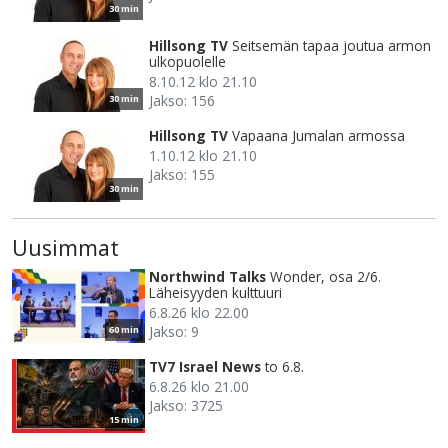
30 min
Hillsong TV
Seitsemän tapaa joutua armon
ulkopuolelle
8.10.12 klo 21.10
Jakso: 156
30 min
Hillsong TV
Vapaana Jumalan armossa
1.10.12 klo 21.10
Jakso: 155
30 min
Uusimmat
Northwind Talks
Wonder, osa 2/6.
Läheisyyden kulttuuri
6.8.26 klo 22.00
Jakso: 9
60 min
TV7 Israel News
to 6.8.
6.8.26 klo 21.00
Jakso: 3725
15 min