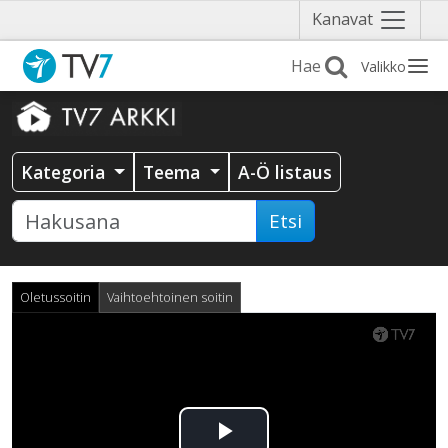
Näytä
Kanavat
valikko
Valikko
Kategoria
Teema
A-Ö listaus
Etsi
Oletussoitin
Vaihtoehtoinen soitin