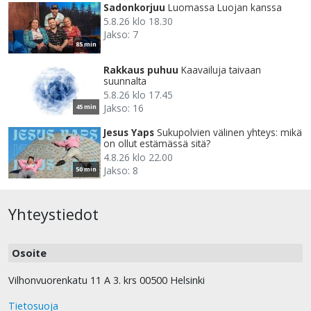
Sadonkorjuu
Luomassa Luojan kanssa
5.8.26 klo 18.30
Jakso: 7
85 min
Rakkaus puhuu
Kaavailuja taivaan
suunnalta
5.8.26 klo 17.45
Jakso: 16
45 min
Jesus Yaps
Sukupolvien välinen yhteys: mikä
on ollut estämässä sitä?
4.8.26 klo 22.00
Jakso: 8
50 min
Yhteystiedot
Osoite
Vilhonvuorenkatu 11 A 3. krs 00500 Helsinki
Tietosuoja