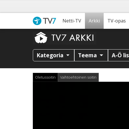
Netti-TV
Arkki
TV-opas
Kategoria
Teema
A-Ö li
Oletussoitin
Vaihtoehtoinen soitin