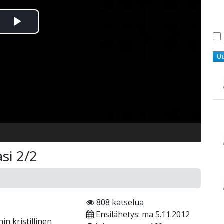
Toista
Video
U
si 2/2
808 katselua
Ensilähetys: ma 5.11.2012
n kristillinen