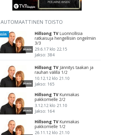
AUTOMAATTINEN TOISTO
Hillsong TV
Luonnollisia
usin
ratkaisuja hengellisiin ongelmiin
3/3
29.6.17 klo 22.15
30 min
Jakso: 384
Hillsong TV
Jännitys taakan ja
rauhan välillä 1/2
10.12.12 klo 21.10
Jakso: 165
30 min
Hillsong TV
Kunniakas
pakkomielle 2/2
3.12.12 klo 21.10
Jakso: 164
30 min
Hillsong TV
Kunniakas
pakkomielle 1/2
26.11.12 klo 21.10