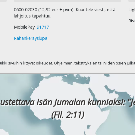
0600-02030 (12,92 eur + pvm). Kuuntele viesti, että
Lig
lahjoitus tapahtuu.
Ris
MobilePay:
91717
Rahankeräyslupa
kaikki sivuihin liittyvät oikeudet. Ohjelmien, tekstityksien tai niiden osien jul
ustettava Isän Jumalan kunniaksi: "J
(Fil. 2:11)