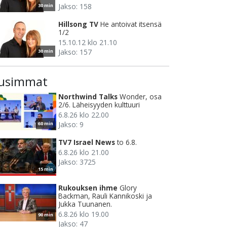
Jakso: 158
30 min
Hillsong TV
He antoivat itsensä
1/2
15.10.12 klo 21.10
Jakso: 157
30 min
usimmat
Northwind Talks
Wonder, osa
2/6. Läheisyyden kulttuuri
6.8.26 klo 22.00
Jakso: 9
60 min
TV7 Israel News
to 6.8.
6.8.26 klo 21.00
Jakso: 3725
15 min
Rukouksen ihme
Glory
Backman, Rauli Kannikoski ja
Jukka Tuunanen.
6.8.26 klo 19.00
90 min
Jakso: 47