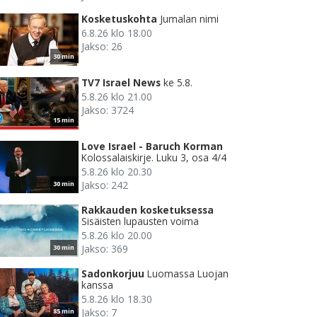
Kosketuskohta
Jumalan nimi
6.8.26 klo 18.00
Jakso: 26
30 min
TV7 Israel News
ke 5.8.
5.8.26 klo 21.00
Jakso: 3724
15 min
Love Israel - Baruch Korman
Kolossalaiskirje. Luku 3, osa 4/4
5.8.26 klo 20.30
Jakso: 242
30 min
Rakkauden kosketuksessa
Sisäisten lupausten voima
5.8.26 klo 20.00
Jakso: 369
30 min
Sadonkorjuu
Luomassa Luojan
kanssa
5.8.26 klo 18.30
Jakso: 7
85 min