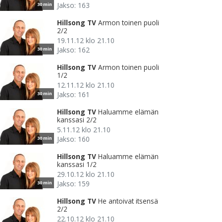
Jakso: 163
30 min
Hillsong TV
Armon toinen puoli
2/2
19.11.12 klo 21.10
Jakso: 162
30 min
Hillsong TV
Armon toinen puoli
1/2
12.11.12 klo 21.10
Jakso: 161
30 min
Hillsong TV
Haluamme elämän
kanssasi 2/2
5.11.12 klo 21.10
Jakso: 160
30 min
Hillsong TV
Haluamme elämän
kanssasi 1/2
29.10.12 klo 21.10
Jakso: 159
30 min
Hillsong TV
He antoivat itsensä
2/2
22.10.12 klo 21.10