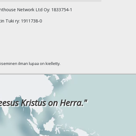
hthouse Network Ltd Oy: 1833754-1
tin Tuki ry: 1911738-0
kaiseminen ilman lupaa on kielletty.
eesus Kristus on Herra."