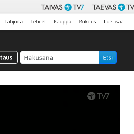
Lahjoita
Lehdet
Kauppa
Rukous
Lue lisää
staus
Etsi