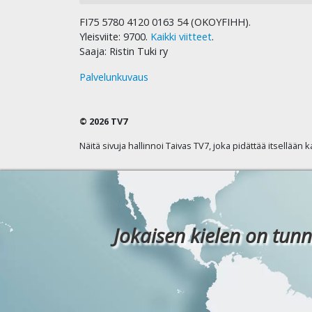
FI75 5780 4120 0163 54 (OKOYFIHH).
Yleisviite: 9700.
Kaikki viitteet
.
Saaja: Ristin Tuki ry
Palvelunkuvaus
© 2026 TV7
Näitä sivuja hallinnoi Taivas TV7, joka pidättää itsellään 
Jokaisen kielen on tunn