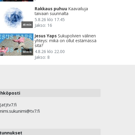
Rakkaus puhuu
Kaavailuja
taivaan suunnalta
5.8.26 klo 17.45
Jakso: 16
45 min
Jesus Yaps
Sukupolvien välinen
yhteys: mikä on ollut estämässä
sitä?
4.8.26 klo 22.00
50 min
Jakso: 8
hköposti
(at)tv7.fi
nimi.sukunimi@tv7.fi
tunnukset