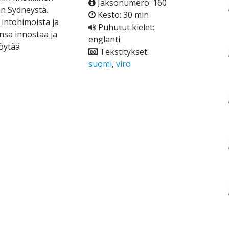
Jaksonumero: 160
an Sydneystä.
Kesto: 30 min
intohimoista ja
Puhutut kielet:
sa innostaa ja
englanti
löytää
Tekstitykset:
suomi
,
viro