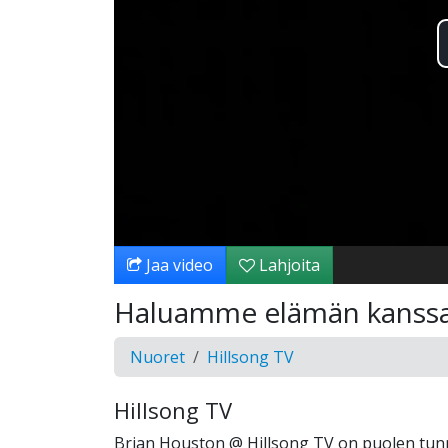
Jaa video
Lahjoita
Haluamme elämän kanssa
Nuoret
Hillsong TV
Hillsong TV
Brian Houston @ Hillsong TV on puolen tunni