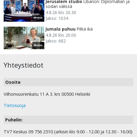
Jerusalem studio
Libanon: Diplomatian ja
sodan välissä
4.8.26 klo 20.30
Jakso: 1034
30 min
Jumala puhuu
Pitkä ikä
4.8.26 klo 20.00
Jakso: 682
30 min
Yhteystiedot
Osoite
Vilhonvuorenkatu 11 A 3. krs 00500 Helsinki
Tietosuoja
Puhelin:
TV7 Keskus 09 756 2510 (arkisin klo 9.00 - 12.00 ja 12.30 - 16.00)