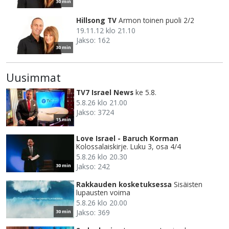
30 min
Hillsong TV
Armon toinen puoli 2/2
19.11.12 klo 21.10
Jakso: 162
30 min
Uusimmat
TV7 Israel News
ke 5.8.
5.8.26 klo 21.00
Jakso: 3724
15 min
Love Israel - Baruch Korman
Kolossalaiskirje. Luku 3, osa 4/4
5.8.26 klo 20.30
Jakso: 242
30 min
Rakkauden kosketuksessa
Sisäisten
lupausten voima
5.8.26 klo 20.00
Jakso: 369
30 min