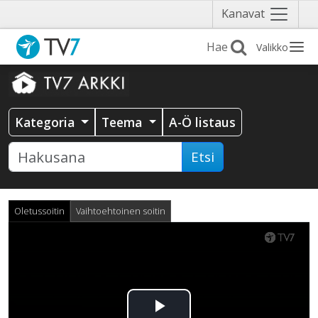
Näytä
Kanavat
valikko
Valikko
Kategoria
Teema
A-Ö listaus
Etsi
Oletussoitin
Vaihtoehtoinen soitin