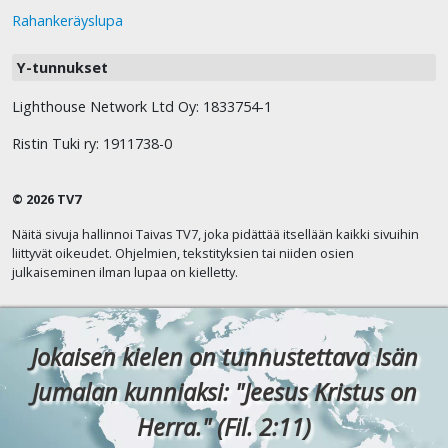
Rahankeräyslupa
Y-tunnukset
Lighthouse Network Ltd Oy: 1833754-1
Ristin Tuki ry: 1911738-0
© 2026 TV7
Näitä sivuja hallinnoi Taivas TV7, joka pidättää itsellään kaikki sivuihin
liittyvät oikeudet. Ohjelmien, tekstityksien tai niiden osien
julkaiseminen ilman lupaa on kielletty.
Jokaisen kielen on tunnustettava Isän
Jumalan kunniaksi: "Jeesus Kristus on
Herra." (Fil. 2:11)