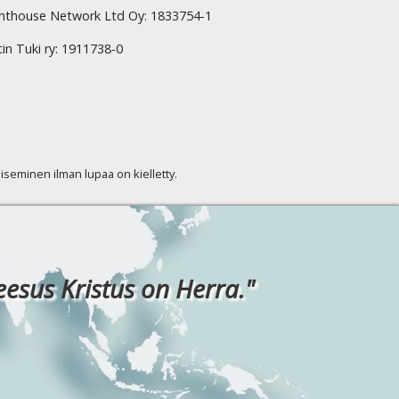
hthouse Network Ltd Oy: 1833754-1
tin Tuki ry: 1911738-0
kaiseminen ilman lupaa on kielletty.
eesus Kristus on Herra."