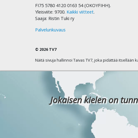
FI75 5780 4120 0163 54 (OKOYFIHH).
Yleisviite: 9700.
Kaikki viitteet
.
Saaja: Ristin Tuki ry
Palvelunkuvaus
© 2026 TV7
Näitä sivuja hallinnoi Taivas TV7, joka pidättää itsellään 
Jokaisen kielen on tunn