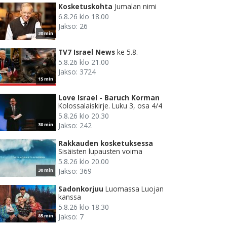
Kosketuskohta
Jumalan nimi
6.8.26 klo 18.00
Jakso: 26
30 min
TV7 Israel News
ke 5.8.
5.8.26 klo 21.00
Jakso: 3724
15 min
Love Israel - Baruch Korman
Kolossalaiskirje. Luku 3, osa 4/4
5.8.26 klo 20.30
Jakso: 242
30 min
Rakkauden kosketuksessa
Sisäisten lupausten voima
5.8.26 klo 20.00
Jakso: 369
30 min
Sadonkorjuu
Luomassa Luojan
kanssa
5.8.26 klo 18.30
Jakso: 7
85 min