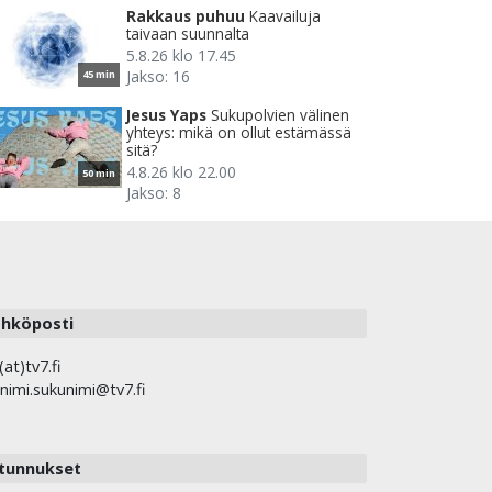
Rakkaus puhuu
Kaavailuja
taivaan suunnalta
5.8.26 klo 17.45
Jakso: 16
45 min
Jesus Yaps
Sukupolvien välinen
yhteys: mikä on ollut estämässä
sitä?
4.8.26 klo 22.00
50 min
Jakso: 8
hköposti
(at)tv7.fi
nimi.sukunimi@tv7.fi
tunnukset