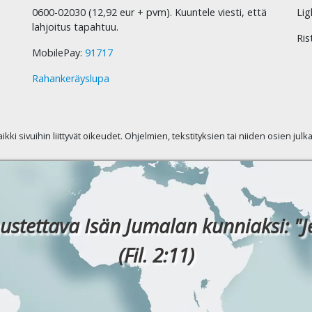
0600-02030 (12,92 eur + pvm). Kuuntele viesti, että
Lig
lahjoitus tapahtuu.
Ris
MobilePay:
91717
Rahankeräyslupa
kaikki sivuihin liittyvät oikeudet. Ohjelmien, tekstityksien tai niiden osien jul
ustettava Isän Jumalan kunniaksi: "J
(Fil. 2:11)