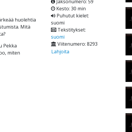
Jaksonumero: 59
Kesto: 30 min
Puhutut kielet:
tärkeää huolehtia
suomi
stumista. Mitä
Tekstitykset:
ta?
suomi
Viitenumero: 8293
tu Pekka
Lahjoita
too, miten