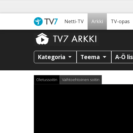
Netti-TV
Arkki
TV-opas
Kategoria
Teema
A-Ö li
Oletussoitin
Vaihtoehtoinen soitin