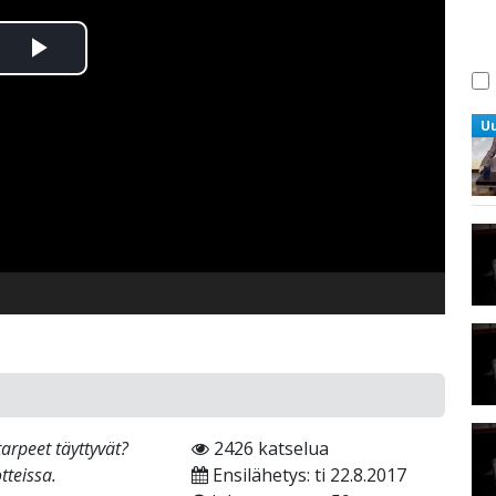
Toista
Video
U
tarpeet täyttyvät?
2426 katselua
tteissa.
Ensilähetys: ti 22.8.2017