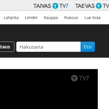
Lahjoita
Lehdet
Kauppa
Rukous
Lue lisää
staus
Etsi