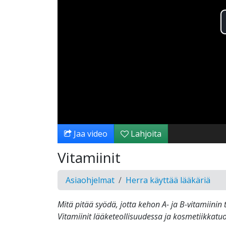
Jaa video
Lahjoita
Vitamiinit
Asiaohjelmat
Herra käyttää lääkäriä
Mitä pitää syödä, jotta kehon A- ja B-vitamiinin 
Vitamiinit lääketeollisuudessa ja kosmetiikkatuo