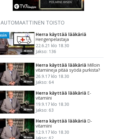
AUTOMAATTINEN TOISTO
Herra käyttää lääkäriä
usin
Hengenpelastaja
22.6.21 klo 18.30
Jakso: 136
30 min
Herra käyttää lääkäriä
Milloin
vitamiineja pitää syödä purkista?
26.9.17 klo 18.30
Jakso: 64
30 min
Herra käyttää lääkäriä
E-
vitamiini
19.9.17 klo 18.30
Jakso: 63
30 min
Herra käyttää lääkäriä
D-
vitamiini
12.9.17 klo 18.30
Jakso: 62
30 min