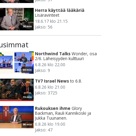
Herra käyttää lääkäriä
Lisäravinteet
18.6.17 klo 21.15
Jakso: 56
30 min
usimmat
Northwind Talks
Wonder, osa
2/6. Läheisyyden kulttuuri
6.8.26 klo 22.00
Jakso: 9
60 min
TV7 Israel News
to 6.8.
6.8.26 klo 21.00
Jakso: 3725
15 min
Rukouksen ihme
Glory
Backman, Rauli Kannikoski ja
Jukka Tuunanen.
6.8.26 klo 19.00
90 min
Jakso: 47