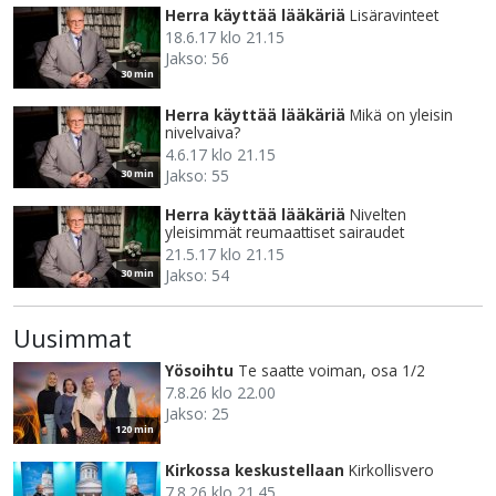
Herra käyttää lääkäriä
Lisäravinteet
18.6.17 klo 21.15
Jakso: 56
30 min
Herra käyttää lääkäriä
Mikä on yleisin
nivelvaiva?
4.6.17 klo 21.15
Jakso: 55
30 min
Herra käyttää lääkäriä
Nivelten
yleisimmät reumaattiset sairaudet
21.5.17 klo 21.15
Jakso: 54
30 min
Uusimmat
Yösoihtu
Te saatte voiman, osa 1/2
7.8.26 klo 22.00
Jakso: 25
120 min
Kirkossa keskustellaan
Kirkollisvero
7.8.26 klo 21.45