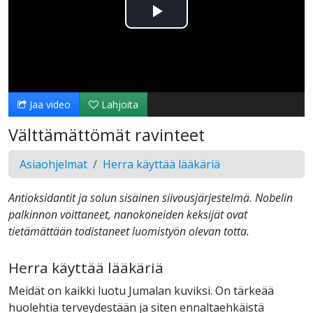
Toista
Video
Jaa video
Lahjoita
Välttämättömät ravinteet
Asiaohjelmat
Herra käyttää lääkäriä
Antioksidantit ja solun sisäinen siivousjärjestelmä. Nobelin
palkinnon voittaneet, nanokoneiden keksijät ovat
tietämättään todistaneet luomistyön olevan totta.
Herra käyttää lääkäriä
Meidät on kaikki luotu Jumalan kuviksi. On tärkeää
huolehtia terveydestään ja siten ennaltaehkäistä