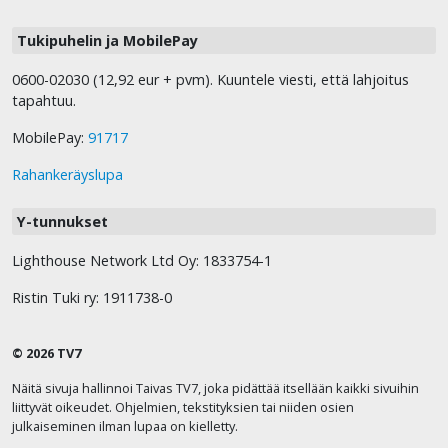
Tukipuhelin ja MobilePay
0600-02030 (12,92 eur + pvm). Kuuntele viesti, että lahjoitus
tapahtuu.
MobilePay:
91717
Rahankeräyslupa
Y-tunnukset
Lighthouse Network Ltd Oy: 1833754-1
Ristin Tuki ry: 1911738-0
© 2026 TV7
Näitä sivuja hallinnoi Taivas TV7, joka pidättää itsellään kaikki sivuihin
liittyvät oikeudet. Ohjelmien, tekstityksien tai niiden osien
julkaiseminen ilman lupaa on kielletty.