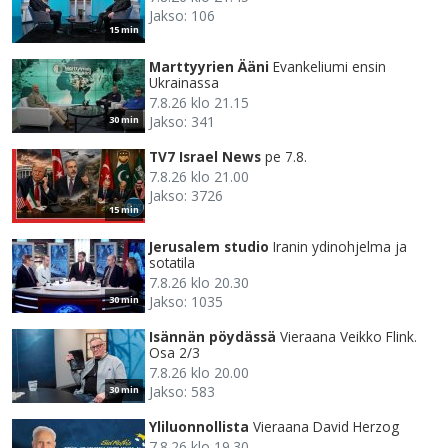
Jakso: 106
15 min
Marttyyrien Ääni
Evankeliumi ensin
Ukrainassa
7.8.26 klo 21.15
Jakso: 341
30 min
TV7 Israel News
pe 7.8.
7.8.26 klo 21.00
Jakso: 3726
15 min
Jerusalem studio
Iranin ydinohjelma ja
sotatila
7.8.26 klo 20.30
Jakso: 1035
30 min
Isännän pöydässä
Vieraana Veikko Flink.
Osa 2/3
7.8.26 klo 20.00
Jakso: 583
30 min
Yliluonnollista
Vieraana David Herzog
7.8.26 klo 19.30