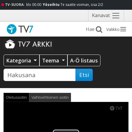
TV-SUORA:
klo 00.00
Yösoihtu
Te saatte voiman, osa 2/2
Näytä
Kanavat
valikko
Valikko
Kategoria
Teema
A-Ö listaus
Etsi
Oletussoitin
Vaihtoehtoinen soitin