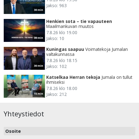
Jakso: 963
30 min
Henkien sota – tie vapauteen
Maailmankuvan muutos
7.8.26 klo 19.00
Jakso: 10
30 min
Kuningas saapuu
Voimatekoja Jumalan
valtakunnassa
7.8.26 klo 18.15
Jakso: 102
30 min
Katselkaa Herran tekoja
Jumala on tullut
ihmiseksi
7.8.26 klo 18.00
Jakso: 212
15 min
Yhteystiedot
Osoite