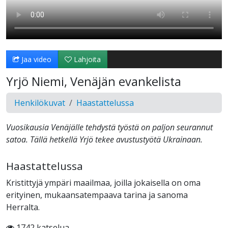
Jaa video
Lahjoita
Yrjö Niemi, Venäjän evankelista
Henkilökuvat
Haastattelussa
Vuosikausia Venäjälle tehdystä työstä on paljon seurannut
satoa. Tällä hetkellä Yrjö tekee avustustyötä Ukrainaan.
Haastattelussa
Kristittyjä ympäri maailmaa, joilla jokaisella on oma
erityinen, mukaansatempaava tarina ja sanoma
Herralta.
1742 katselua