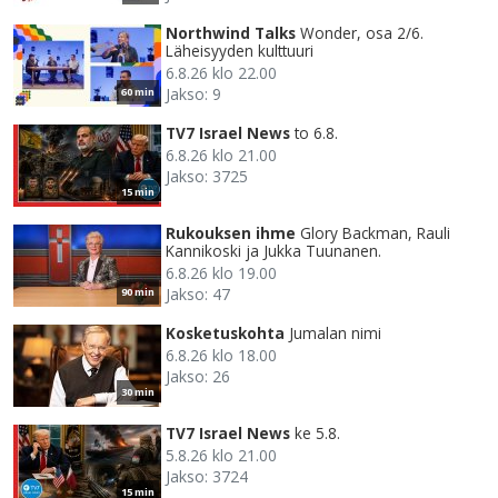
Northwind Talks
Wonder, osa 2/6.
Läheisyyden kulttuuri
6.8.26 klo 22.00
Jakso: 9
60 min
TV7 Israel News
to 6.8.
6.8.26 klo 21.00
Jakso: 3725
15 min
Rukouksen ihme
Glory Backman, Rauli
Kannikoski ja Jukka Tuunanen.
6.8.26 klo 19.00
Jakso: 47
90 min
Kosketuskohta
Jumalan nimi
6.8.26 klo 18.00
Jakso: 26
30 min
TV7 Israel News
ke 5.8.
5.8.26 klo 21.00
Jakso: 3724
15 min