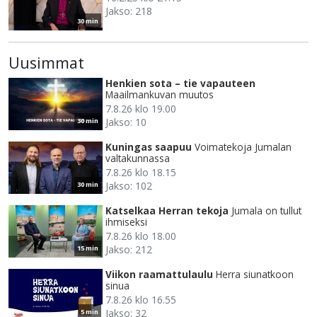
Jakso: 218
30 min
Uusimmat
Henkien sota – tie vapauteen
Maailmankuvan muutos
7.8.26 klo 19.00
Jakso: 10
30 min
Kuningas saapuu
Voimatekoja Jumalan
valtakunnassa
7.8.26 klo 18.15
Jakso: 102
30 min
Katselkaa Herran tekoja
Jumala on tullut
ihmiseksi
7.8.26 klo 18.00
Jakso: 212
15 min
Viikon raamattulaulu
Herra siunatkoon
sinua
7.8.26 klo 16.55
Jakso: 32
5 min