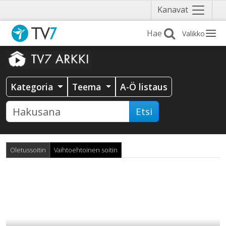
Näytä
Kanavat
valikko
Valikko
Kategoria
Teema
A-Ö listaus
Etsi
Oletussoitin
Vaihtoehtoinen soitin