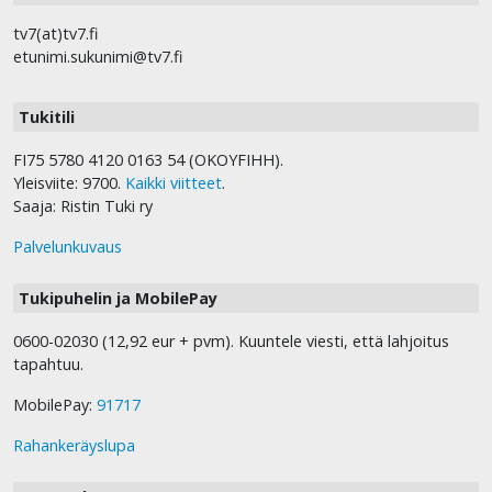
tv7(at)tv7.fi
etunimi.sukunimi@tv7.fi
Tukitili
FI75 5780 4120 0163 54 (OKOYFIHH).
Yleisviite: 9700.
Kaikki viitteet
.
Saaja: Ristin Tuki ry
Palvelunkuvaus
Tukipuhelin ja MobilePay
0600-02030 (12,92 eur + pvm). Kuuntele viesti, että lahjoitus
tapahtuu.
MobilePay:
91717
Rahankeräyslupa