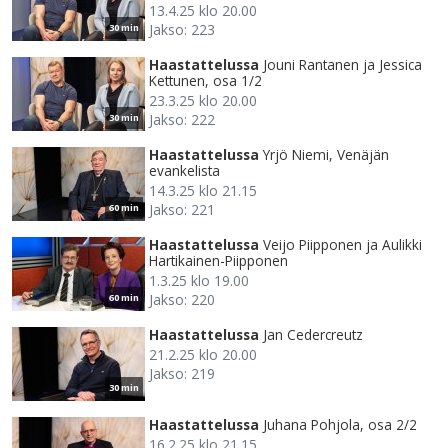
13.4.25 klo 20.00
Jakso: 223
30 min
Haastattelussa
Jouni Rantanen ja Jessica
Kettunen, osa 1/2
23.3.25 klo 20.00
Jakso: 222
30 min
Haastattelussa
Yrjö Niemi, Venäjän
evankelista
14.3.25 klo 21.15
Jakso: 221
60 min
Haastattelussa
Veijo Piipponen ja Aulikki
Hartikainen-Piipponen
1.3.25 klo 19.00
Jakso: 220
60 min
Haastattelussa
Jan Cedercreutz
21.2.25 klo 20.00
Jakso: 219
30 min
Haastattelussa
Juhana Pohjola, osa 2/2
16.2.25 klo 21.15