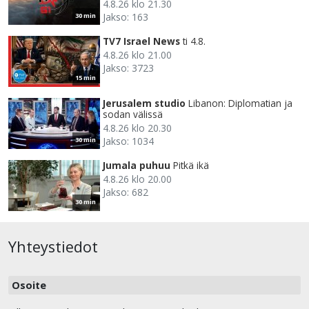
4.8.26 klo 21.30
Jakso: 163
30 min
TV7 Israel News
ti 4.8.
4.8.26 klo 21.00
Jakso: 3723
15 min
Jerusalem studio
Libanon: Diplomatian ja
sodan välissä
4.8.26 klo 20.30
Jakso: 1034
30 min
Jumala puhuu
Pitkä ikä
4.8.26 klo 20.00
Jakso: 682
30 min
Yhteystiedot
Osoite