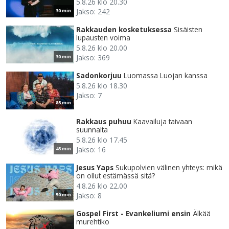
5.8.26 klo 20.30
Jakso: 242
30 min
Rakkauden kosketuksessa
Sisäisten
lupausten voima
5.8.26 klo 20.00
Jakso: 369
30 min
Sadonkorjuu
Luomassa Luojan kanssa
5.8.26 klo 18.30
Jakso: 7
85 min
Rakkaus puhuu
Kaavailuja taivaan
suunnalta
5.8.26 klo 17.45
Jakso: 16
45 min
Jesus Yaps
Sukupolvien välinen yhteys: mikä
on ollut estämässä sitä?
4.8.26 klo 22.00
Jakso: 8
50 min
Gospel First - Evankeliumi ensin
Älkää
murehtiko