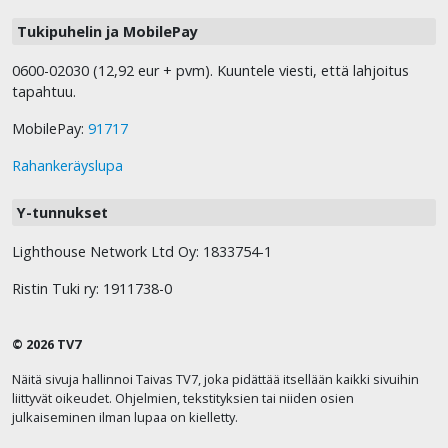
Tukipuhelin ja MobilePay
0600-02030 (12,92 eur + pvm). Kuuntele viesti, että lahjoitus
tapahtuu.
MobilePay:
91717
Rahankeräyslupa
Y-tunnukset
Lighthouse Network Ltd Oy: 1833754-1
Ristin Tuki ry: 1911738-0
© 2026 TV7
Näitä sivuja hallinnoi Taivas TV7, joka pidättää itsellään kaikki sivuihin
liittyvät oikeudet. Ohjelmien, tekstityksien tai niiden osien
julkaiseminen ilman lupaa on kielletty.