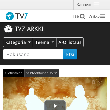
Näytä
Kanavat
valikko
Valikko
Kategoria
Teema
A-Ö listaus
Etsi
Oletussoitin
Vaihtoehtoinen soitin