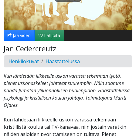
Toista
Video
Jaa video
Lahjoita
Jan Cedercreutz
Henkilökuvat
Haastattelussa
Kun lähdetään liikkeelle uskon varassa tekemään työtä,
pienet uskonaskeleet johtavat suurempiin. Näin saamme
nähdä Jumalan yliluonnollisen huolenpidon. Haastattelussa
psykologi ja kristillisen koulun johtaja. Toimittajana Martti
Ojares.
Kun lähdetään liikkeelle uskon varassa tekemään
Kristillistä koulua tai TV-kanavaa, niin jostain varatkin
näiden asioiden pyörittämiseen on tultava. Pienet