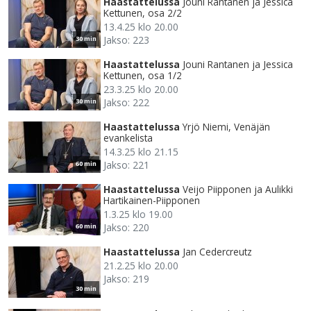
Haastattelussa
Jouni Rantanen ja Jessica
Kettunen, osa 2/2
13.4.25 klo 20.00
Jakso: 223
30 min
Haastattelussa
Jouni Rantanen ja Jessica
Kettunen, osa 1/2
23.3.25 klo 20.00
Jakso: 222
30 min
Haastattelussa
Yrjö Niemi, Venäjän
evankelista
14.3.25 klo 21.15
Jakso: 221
60 min
Haastattelussa
Veijo Piipponen ja Aulikki
Hartikainen-Piipponen
1.3.25 klo 19.00
Jakso: 220
60 min
Haastattelussa
Jan Cedercreutz
21.2.25 klo 20.00
Jakso: 219
30 min