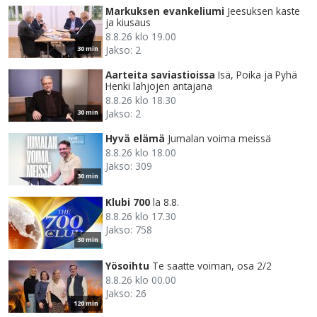
Markuksen evankeliumi
Jeesuksen kaste
ja kiusaus
8.8.26 klo 19.00
Jakso: 2
30 min
Aarteita saviastioissa
Isä, Poika ja Pyhä
Henki lahjojen antajana
8.8.26 klo 18.30
Jakso: 2
30 min
Hyvä elämä
Jumalan voima meissä
8.8.26 klo 18.00
Jakso: 309
30 min
Klubi 700
la 8.8.
8.8.26 klo 17.30
Jakso: 758
30 min
Yösoihtu
Te saatte voiman, osa 2/2
8.8.26 klo 00.00
Jakso: 26
120 min