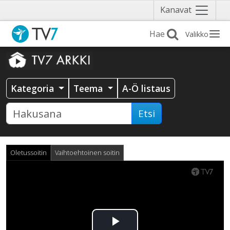
Näytä
Kanavat
valikko
Valikko
Kategoria
Teema
A-Ö listaus
Etsi
Oletussoitin
Vaihtoehtoinen soitin