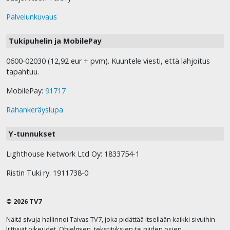
Palvelunkuvaus
Tukipuhelin ja MobilePay
0600-02030 (12,92 eur + pvm). Kuuntele viesti, että lahjoitus
tapahtuu.
MobilePay:
91717
Rahankeräyslupa
Y-tunnukset
Lighthouse Network Ltd Oy: 1833754-1
Ristin Tuki ry: 1911738-0
© 2026 TV7
Näitä sivuja hallinnoi Taivas TV7, joka pidättää itsellään kaikki sivuihin
liittyvät oikeudet. Ohjelmien, tekstityksien tai niiden osien