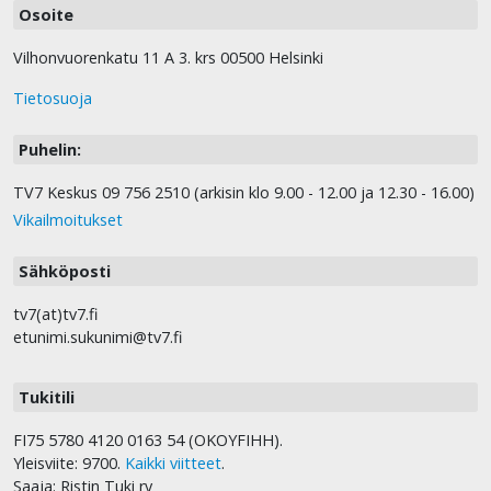
Osoite
Vilhonvuorenkatu 11 A 3. krs 00500 Helsinki
Tietosuoja
Puhelin:
TV7 Keskus 09 756 2510 (arkisin klo 9.00 - 12.00 ja 12.30 - 16.00)
Vikailmoitukset
Sähköposti
tv7(at)tv7.fi
etunimi.sukunimi@tv7.fi
Tukitili
FI75 5780 4120 0163 54 (OKOYFIHH).
Yleisviite: 9700.
Kaikki viitteet
.
Saaja: Ristin Tuki ry