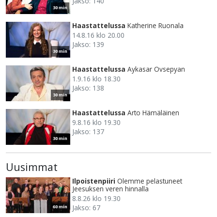
Jakso: 140
30 min
Haastattelussa
Katherine Ruonala
14.8.16 klo 20.00
Jakso: 139
30 min
Haastattelussa
Aykasar Ovsepyan
1.9.16 klo 18.30
Jakso: 138
30 min
Haastattelussa
Arto Hämäläinen
9.8.16 klo 19.30
Jakso: 137
30 min
Uusimmat
Ilpoistenpiiri
Olemme pelastuneet
Jeesuksen veren hinnalla
8.8.26 klo 19.30
Jakso: 67
60 min