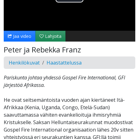
Toista
Video
Jaa video
Lahjoita
Peter ja Rebekka Franz
Henkilökuvat
Haastattelussa
Pariskunta johtaa yhdessä Gospel Fire International, GFI
järjestöä Afrikassa.
He ovat seitsemäntoista vuoden ajan kiertäneet Itä-
Afrikkaa (Kenia, Uganda, Congo, Etelä-Sudan)
saavuttamassa vähiten evankelioituja ihmisryhmiä
Kristukselle. Saksan Helluntaiseurakunnat muodostivat
Gospel Fire International organisaation lähes 20v sitten
yhteistyössä eri seurakuntien kanssa. GFI:llä toimii