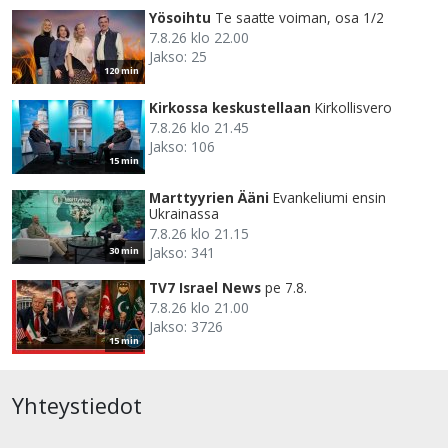
Yösoihtu
Te saatte voiman, osa 1/2
7.8.26 klo 22.00
Jakso: 25
120 min
Kirkossa keskustellaan
Kirkollisvero
7.8.26 klo 21.45
Jakso: 106
15 min
Marttyyrien Ääni
Evankeliumi ensin
Ukrainassa
7.8.26 klo 21.15
Jakso: 341
30 min
TV7 Israel News
pe 7.8.
7.8.26 klo 21.00
Jakso: 3726
15 min
Yhteystiedot